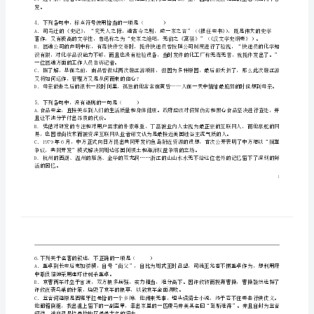
A．欢谑nuè鼙pí鼓花钿diàn含情凝睇tì
洪
B．玉扄jiōng潺湲huán玉簟diàn苦心孤诣yì
C.下乘chéng俳pái优整饬chì兔起鹘hú落
都
D．斗斛hú拱券quàn玉枹fú自出机杼zhù
中
2．下列各组词语中，没有错别字的一组是（）
A．车彀滥觞旌旆殚精竭虑
学、
B．圭臬阑珊熔铸妃嫔媵嫱
C．城阙烽燧诡谲黄天后土
D．晦朔肯綮稗益饥肠碌碌
麻
3．下列各句中，加点的成
丘
论文多受其影响。
中
司马迁传记文的发展。
学、
省
发。
4．下列各句中，标点符号使用恰当的一项是（）