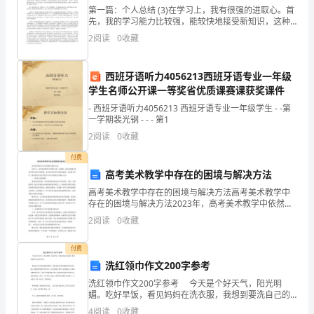
版
第一篇：个人总结 (3)在学习上，我有很强的进取心。首
C
先，我的学习能力比较强，能较快地接受新知识，这种
能力在大学四年得到了很好的锻炼。大学的授课一节课
2
阅读
0
收藏
江
往往会涉及很多知识，只靠课堂上的听讲是远远不够
的，
西
西班牙语听力4056213西班牙语专业一年级
学生名师公开课一等奖省优质课赛课获奖课件
省
- 西班牙语听力4056213 西班牙语专业一年级学生 - -第
南
一学期裴光钢 - - - 第1
2
阅读
0
收藏
昌
付费
市
高考美术教学中存在的困境与解决方法
卦阵中。鼎足三分，一分西蜀，一分江东。
八
高考美术教学中存在的困境与解决方法高考美术教学中
B
存在的困境与解决方法2023年，高考美术教学中依然存
一
在着一些困境，而这些困境不仅是在教学过程中的难
2
阅读
0
收藏
题，也是美术教学者们面临的挑战。在这篇文章中，我
中
将谈论
二、阅读下列古文，回答问题。（21分，每小题3分）
付费
学、
洗红领巾作文200字参考
洗红领巾作文200字参考 今天是个好天气，阳光明
洪
媚。吃好早饭，看见妈妈在洗衣服，我想到要洗自己的
而神者诚难明矣。所谓理者不可推,而寿者不可知矣。
红领巾。 我走进卫生间找来脸盆和肥皂。我先把红领
4
阅读
0
收藏