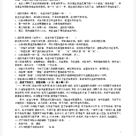
教
院
附
一位圆通方面的工作人员告诉记者。
中
又将如何运作，管理方又是从何而来的信心？
高
5．下列各句中，没有语病的一句是（）
二
且让不法分子付出昂贵的代价。
语
文
上
活的回忆。
学