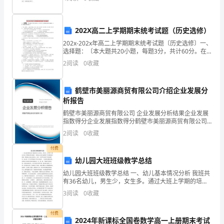
都
巾放进脸盆里用水浸湿，接着把肥皂擦在红领巾上，双
中
202X高二上学期期末统考试题（历史选修）
学、
202x-202x年高二上学期期末统考试题〔历史选修〕一、
麻
选择题：〔本大题共20小题，每题3分，共计60分。在
每题列出的四个选项中，只有一项最符合题目要求。〕
2
阅读
0
收藏
10.对下列句子中加点词的解释,不正确的一项是()
1．“我一边看网，一边脑子里想起一段话，就
丘
A．其信然矣信：相信
中
B．汝之纯明而不克蒙其泽乎克:能
鹤壁市美丽源商贸有限公司介绍企业发展分
析报告
学、
鹤壁市美丽源商贸有限公司 企业发展分析结果企业发展
省
指数得分企业发展指数得分鹤壁市美丽源商贸有限公司
综合得分说明：企业发展指数根据企业规模、企业创
2
阅读
0
收藏
新、企业风险、企业活力四个维度对企业发展情况进行
教
评价。
付费
院
幼儿园大班班级教学总结
附
幼儿园大班班级教学总结 一、幼儿基本情况分析 我班共
有36名幼儿，男生少，女生多。通过大班上学期的培养
及教育，本班幼儿在各方面都有了不同程度的提高，特
中
3
阅读
0
收藏
别幼儿在幼儿的语言、美术、音乐等方面有了明显的提
高
高
付费
2024年新课标全国卷数学高一上册期末考试