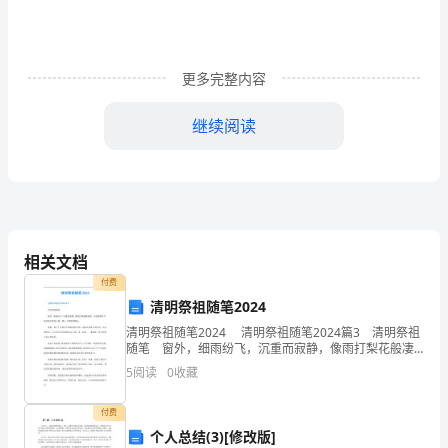
期
期
更多完整内容
末
继续阅读
联
6.下列关于名著的叙述，不正确的一项是（）
考
中歌伎貂婵采用连环计刺杀董卓。
试
相关文档
题
付费
诃德，说自己是拉曼恰地区鼎鼎大名的骑士。
清明祭祖随笔2024
新
清明祭祖随笔2024 清明祭祖随笔2024篇3 清明祭祖
随笔 窗外，细雨纷飞，沉重而寂静，像雨打梨花般凄
清，正是清明时节。我怀着沉重的心情，踏上了祭祖的
人
5
阅读
0
收藏
路途。 清明，源于上古祖先扫墓祭祖的习
7.阅读元稹诗《菊花》，选出分析不正确的一项（）
教
付费
个人总结(3)[修改版]
B．第一句写景：丛丛秋菊围着房舍，仿佛是陶渊明的家