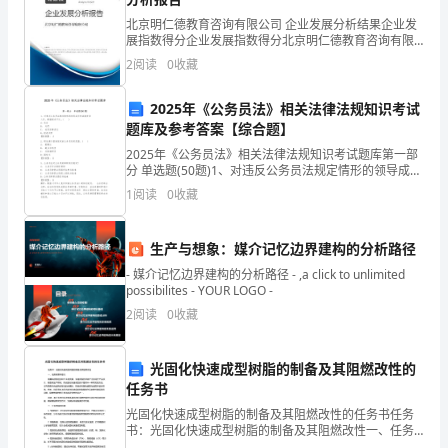
涵
北京明仁德教育咨询有限公司 企业发展分析结果企业发
展指数得分企业发展指数得分北京明仁德教育咨询有限
盖
公司综合得分说明：企业发展指数根据企业规模、企业
2
阅读
0
收藏
创新、企业风险、企业活力四个维度对企业发展情况进
土
行评
2025年《公务员法》相关法律法规知识考试
木
题库及参考答案【综合题】
2025年《公务员法》相关法律法规知识考试题库第一部
工
分 单选题(50题)1、对违反公务员法规定情形的领导成员
和直接责任人员，根据规定予以。( )A: 处分B: 处罚C: 追
程
1
阅读
0
收藏
究刑事责
所
生产与想象：媒介记忆边界建构的分析路径
有
- 媒介记忆边界建构的分析路径 - ,a click to unlimited
possibilites - YOUR LOGO -
方
2
阅读
0
收藏
面
测
光固化快速成型树脂的制备及其阻燃改性的
道理，
任务书
量、
光固化快速成型树脂的制备及其阻燃改性的任务书任务
书：光固化快速成型树脂的制备及其阻燃改性一、任务
制
背景和意义随着科技的进步和工业的发展，快速成型技