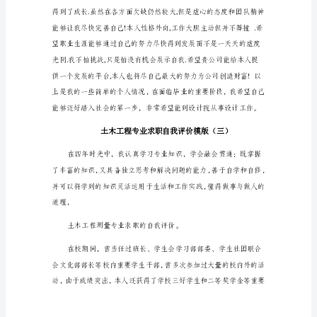
职
自
我
评
价
模
版
本
专业知识，有一定的钻研精神。
人
___
年
毕
业