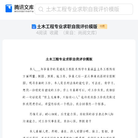
土
土木工程专业求职自我评价模版
木
土木工程专业求职自我评价模版
付费
工
4
阅读
收藏
（
来自
：
尚阅文库
）
程
专
业
求
职
自
我