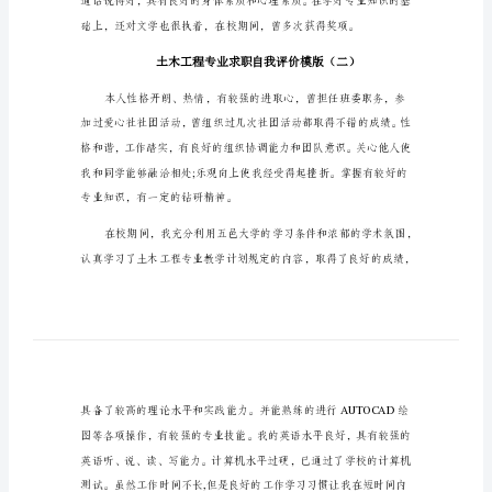
评
价
模
版
土
木
工
程
专
业
求