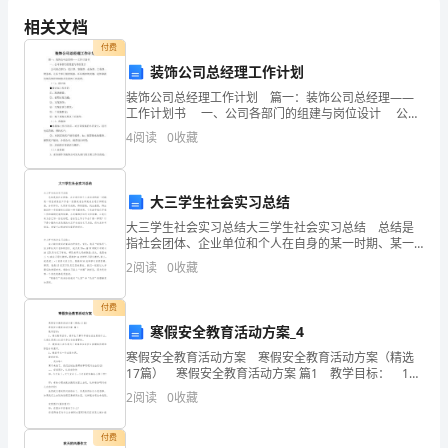
三、用游戏提高学生创新思维的能力
着
相关文档
付费
现
装饰公司总经理工作计划
代
装饰公司总经理工作计划 篇一：装饰公司总经理——
工作计划书 一、公司各部门的组建与岗位设计 公司
教
重点部门：设计部、客服部、业务部、工程部、财务
物角色，还能够培养他们的创新思维能力。
4
阅读
0
收藏
部；让各个部门紧密衔接、环环相扣的关键，
育
的
大三学生社会实习总结
大三学生社会实习总结大三学生社会实习总结 总结是
发
指社会团体、企业单位和个人在自身的某一时期、某一
项目或某些工作告一段落或者全部完成后进行回顾检
2
阅读
0
收藏
展，
查、分析评价，从而肯定成绩，得到经验，找出差距，
得出教
教
付费
寒假安全教育活动方案_4
学
寒假安全教育活动方案 寒假安全教育活动方案（精选
方
17篇） 寒假安全教育活动方案 篇1 教学目标： 1、
通过教育活动，使学生了解冬季安全应注意些什么，从
2
阅读
0
收藏
而在思想上认识冬季安全的重要性。
法
付费