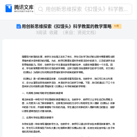
用
用创新思维探索《扣馒头》科学教案的教学策略
创
用创新思维探索《扣馒头》科学教案的教学策略
付费
新
3
阅读
收藏
（
来自
：
贤阅文档
）
思
维
探
索
《扣
馒
头》