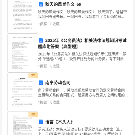
也
秋天的风景作文_69
随
秋天的风景作文 秋天的风景作文1 秋天到了，爸爸带
我到田野里去玩。一到田野，我就看到了金灿灿的稻
之
子。黑红黑红的高粱。 爸爸又带我来到果园，到了果
1
阅读
0
收藏
园，就有一阵阵香气扑鼻而来，一看，是一个又大又
发
2025年《公务员法》相关法律法规知识考试
生
题库附答案【典型题】
了
2025年《公务员法》相关法律法规知识考试题库第一部
分 单选题(50题)1、受到开除处分的公务员，有下列法律
变
后果。( )A: 在受处分其间有悔改表现，并且没有再发生
1
阅读
0
收藏
违纪行为的，处分期满后，
化，
付费
南宁劳动合同
学
南宁劳动合同一、劳动关系及劳动合同的定义劳动合同
生
是劳动关系的合同形式，是雇用方与受雇方之间约定的
一种合同协议。1. 劳动关系劳动关系是指用人单位与员
1
阅读
0
收藏
们
工之间的法律关系，在这种关系中，用人单位提供工作
机会
在
付费
语言《木头人》
学
语言活动：木头人活动目标1.要求幼儿正确发出（山、
上、三)等字音,区别s和sh,an和ang等音。2.帮助幼儿听