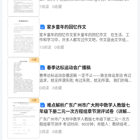
习
懂并理解简单的游戏规则,提高对指令性语言的倾听水
7
阅读
0
收藏
平。3.培养幼儿的自我控制能力以及
知
识
家乡童年的回忆作文
的
家乡童年的回忆作文家乡童年的回忆作文 在生活、工
作和学习中，许多人都写过作文吧，作文是由文字组
过
成，经过人的思想考虑，通过语言组织来表达一个主题
10
阅读
0
收藏
意义的文体。你所见过的作文是什么样的呢？以下是小
编精
程
付费
中
春季达标运动会广播稿
春季达标运动会播送稿 一定不止——致全体运发动 有过
需
追求，就无所谓失败; 有过失败，就无所谓。 我们的每一
声呐喊， 都倾注了我们的所有。 有阳光，乌云也会变得
0
阅读
0
收藏
要
灿烂; 有歌声，每天都浪漫。 而你， 是我
拥
付费
难点解析广东广州市广大附中数学人教版七
有
年级下册二元一次方程组章节测评试卷（详解
版）
广东广州市广大附中数学人教版七年级下册二元一次方
创
程组章节测评 考试时间：90分钟；命题人：教研组考生
注意：1、本卷分第I卷（选择题）和第Ⅱ卷（非选择题）
2
阅读
0
收藏
新
两部分，满分100分，考试时间90分钟2、答卷前