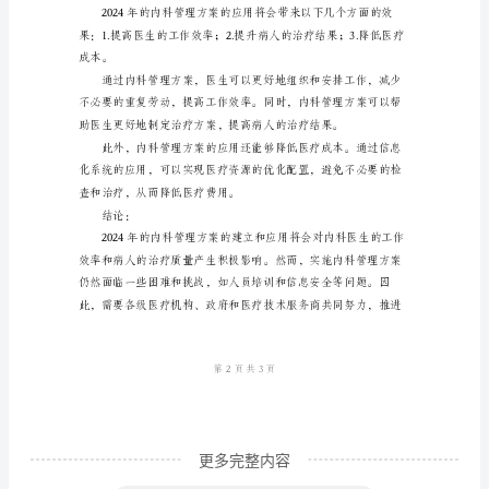
等。
在
二、内科管理方案的应用
内
科
的
建
立
与
应
标和时间节点。
用
引
言：
随
更多完整内容
着