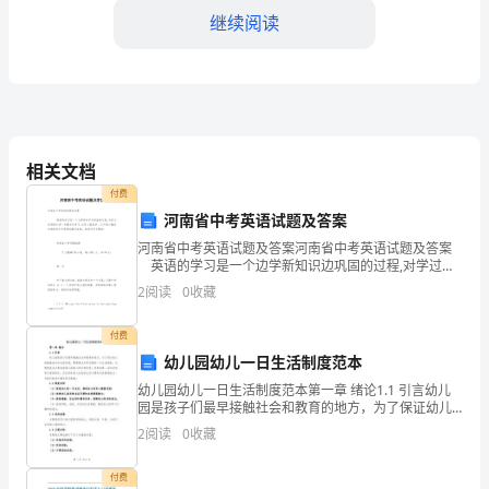
医
继续阅读
疗
技
术
相关文档
的
付费
不
河南省中考英语试题及答案
知识共享。
断
河南省中考英语试题及答案河南省中考英语试题及答案
英语的学习是一个边学新知识边巩固的过程,对学过的
英语知识一定要多加练习,这样才能进步。以下是小编给
进
2
阅读
0
收藏
你推荐的中考英语试题及答案，希望对你有帮助!
步
付费
三、内科管理方案的应用效果
幼儿园幼儿一日生活制度范本
和
幼儿园幼儿一日生活制度范本第一章 绪论1.1 引言幼儿
人
园是孩子们最早接触社会和教育的地方，为了保证幼儿
的健康成长和全面发展，需要建立科学合理的一日生活
2
阅读
0
收藏
口
制度。本制度范本主要包括幼儿园幼儿的日常作息、饮
食
老
付费