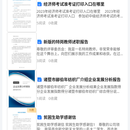
成本。
经济师考试准考证打印入口在哪里
龄
2023年经济师考试准考证打印入口在哪里 2023年经
济师考试准考证打印入口 参加初中级经济师考试的考
化
生须在规定时间内登录中国人事考试网(cpta.cn/)打印准
5
阅读
0
收藏
考证。 什么是经济师 经济师
问
题
新版的特岗教师述职报告
的
尊敬的评审委员会：我是一名特岗教师，非常荣幸能够
在这个舞台上，向您们展示我的工作成果和收获。在过
加
去的一年中，我严格遵守了教育部门的要求，尽职尽责
3
阅读
0
收藏
地履行了特岗教师的工作职责，取得了一些成效。现
查和治疗，从而降低医疗费用。
在，请允许
剧，
内
结论：
诸暨市郦伯年纺织厂介绍企业发展分析报告
诸暨市郦伯年纺织厂 企业发展分析结果企业发展指数得
科
分企业发展指数得分诸暨市郦伯年纺织厂综合得分说
明：企业发展指数根据企业规模、企业创新、企业风
领
1
阅读
0
收藏
险、企业活力四个维度对企业发展情况进行评价。该企
业的综合
域
付费
贫困生助学感谢信
面
贫困生助学感谢信 贫困生助学感谢信1 尊敬的公司领
导: 我是南京航空航天大学的一名大二学生，而去年的