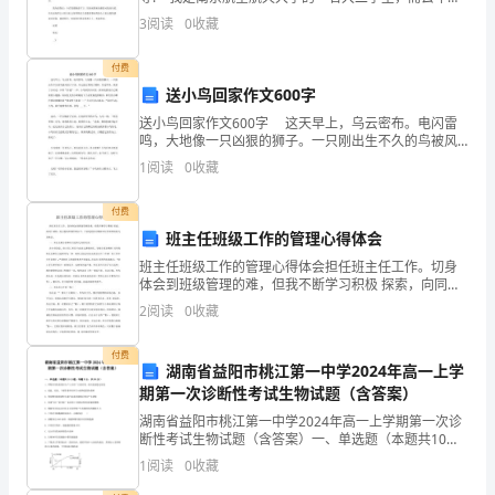
临
这个时候，因为家庭贫困，进入大学所需的高额学费及
3
阅读
0
收藏
生活费是我心口的一堵高墙，由于团市委开展的__共
着
付费
越
送小鸟回家作文600字
来
送小鸟回家作文600字 这天早上，乌云密布。电闪雷
鸣，大地像一只凶狠的狮子。一只刚出生不久的鸟被风
越
刮了下来。风儿把它带到了树林，穿过草丛，来到了小
1
阅读
0
收藏
河边，只听“扑通”一声，小鸟掉到小河里，拼命地摆动
多
付费
的
班主任班级工作的管理心得体会
挑
班主任班级工作的管理心得体会担任班主任工作。切身
体会到班级管理的难，但我不断学习积极 探索，向同仁
请教，努力提高班级管理水平。下面是我在此期间如何
战。
2
阅读
0
收藏
管理班级的几点体会。一、班主任要分清和语文老师之
间的
为
付费
湖南省益阳市桃江第一中学2024年高一上学
了
期第一次诊断性考试生物试题（含答案）
提
湖南省益阳市桃江第一中学2024年高一上学期第一次诊
断性考试生物试题（含答案）一、单选题（本题共10小
题，每题3分，共30分）1、呼吸作用的原理在生产上具
高
1
阅读
0
收藏
有广泛的应用，相关叙述错误的是A．低温、低氧、