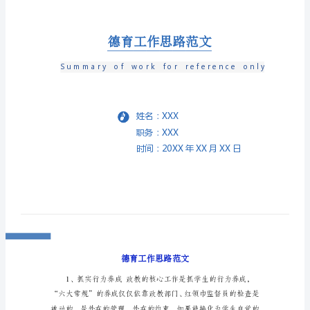
工
作
思
路
范
文
1、
抓
实
行
为
养
成