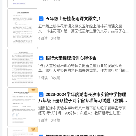
检
观察了又观察。我先找出家里
查
五年级上册桂花雨课文原文_1
是
五年级上册桂花雨课文原文五年级上册桂花雨课文原
被
文 《桂花雨》是一篇回忆童年生活的文章，描写了在
家乡摇落桂花时的情景，表现了儿时生活的乐趣，字里
4
阅读
0
收藏
动
行间充满了对家乡、对童年生活的无比怀念。下面是小
保障师生的生命安全。
编收集
的，
银行大堂经理培训心得体会
是
第页共页
24
银行大堂经理培训心得体会随着金融行业的发展和改
革，银行大堂经理的角色越来越重要。作为银行的门面
外
和窗口，大堂经理是银行与客户之间最直接的联系人，
2
阅读
0
收藏
对银行形象和客户满意度起着至关重要的作用。为了提
在
高银行大堂
付费
的
2023-2024学年度湖南长沙市实验中学物理
八年级下册从粒子到宇宙专项练习试题（含解
管
析）
湖南长沙市实验中学物理八年级下册从粒子到宇宙专项
练习 考试时间：90分钟；命题人：教研组考生注意：
理、
1、本卷分第I卷（选择题）和第Ⅱ卷（非选择题）两部
1
阅读
0
收藏
分，满分100分，考试时间90分钟2、答卷前，考生务
外
付费