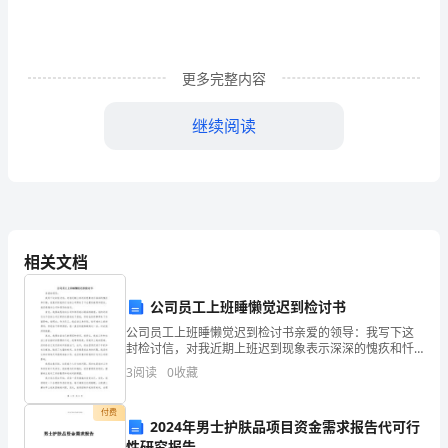
为
好
养
更多完整内容
成，
2
“六
继续阅读
大
常
规”
的
相关文档
养
公司员工上班睡懒觉迟到检讨书
成
公司员工上班睡懒觉迟到检讨书亲爱的领导：我写下这
封检讨信，对我近期上班迟到现象表示深深的愧疚和忏
仅
悔。我意识到我的行为给公司带来了不必要的麻烦和损
3
阅读
0
收藏
失，我深感愧对公司和领导的信任。首先，我要诚恳地
向公司和
仅
付费
2024年男士护肤品项目资金需求报告代可行
依
性研究报告