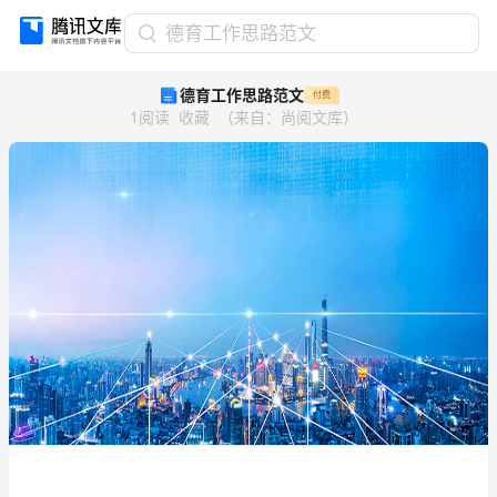
德
德育工作思路范文
育
德育工作思路范文
付费
工
1
阅读
收藏
（
来自
：
尚阅文库
）
作
思
路
范
文
德
育