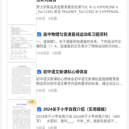
靠
男士护肤品资金需求报告目录TOC \h \z HYPERLINK \l
_Toc12392 前言 PAGEREF _Toc12392 \h 3 HYPERLINK
政
\l _Toc30604 一、男
0
阅读
0
收藏
教
高中物理匀变速直线运动练习题资料
部
一、选择题1、关于速度和加速度的关系，下列说法中正
确的是（ ）A．加速度的正负表示了物体运动的方向B．
门、
加速度越来越大，则速度越来越大C．运动的物体加速度
164
阅读
0
收藏
大，表示了速度变化快D．加速度的方向与初速度
红
领
初中语文新课标心得体会
巾
初中语文新课标心得体会初中语文新课标是我国教育部
制定的对初中语文教学内容和要求的标准，通过对比以
监
往的教学大纲和新课标的变化，我深刻认识到了新课标
2
阅读
0
收藏
对学生的综合素质及语言运用能力的要求更高，对学生
督
的学习方
付费
员
2024关于小学自我介绍（实用模板）
一步。
2024关于小学自我介绍 2024关于小学自我介绍1（485
的
字） 大家好，我叫____，今年__岁。我原先就读于
(本学期，只是一个粗浅的尝
________小学。 为了介绍清楚自己，我特意照着镜子把我
3
阅读
0
收藏