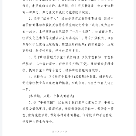
政
教
的
核
心
工
作
好
是
抓
学
生
的
行