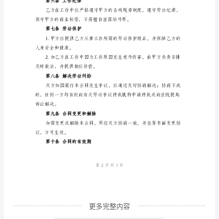
模
额）。
板
正
方式）。
规
劳
定。
动
第四条工作时间和休息
合
同
方制定，并乙方应按时参加工作。
甲
方：
（公
司
更多完整内容
名