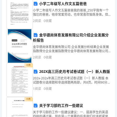
第七条劳动保护
小学二年级写人作文五篇爸爸
动
小学二年级写人作文五篇爸爸我的爸爸_250字我有一个
强壮的爸爸，他非常爱劳动，也非常喜欢锻炼身体。但
关
我希望爸爸能多参加一些比赛，这样对爸爸也有很多好
2
阅读
0
收藏
人身安全和健康。
处。你想不想知道我爸爸是什么样子的呢？如果想我就
系，
告诉
保
金华德尚体育发展有限公司介绍企业发展分
析报告
及时救治，并提供相应补偿。
障
金华德尚体育发展有限公司 企业发展分析结果企业发展
第八条解决劳动纠纷
指数得分企业发展指数得分金华德尚体育发展有限公司
双
综合得分说明：企业发展指数根据企业规模、企业创
2
阅读
0
收藏
新、企业风险、企业活力四个维度对企业发展情况进行
方
评价。
付费
合
202X高三历史月考试卷试题（一）新人教版
202x-202x年高三历史月考试卷试题〔一〕新人教版 本
诉讼解决。
法
试题卷分选择题和非选择题两局部，共8页。时间90分
钟，总分值100分。第I卷 选择题〔共48分〕一、选择
第九条合同变更和解除
1
阅读
0
收藏
权
题：本大题共24小题，每题2分
益，
付费
关于学习部的工作一些建议
议，方可生效。
甲、
关于学习部的工作一些建议建议：一．提高学生的英语
四级的通过率，现在是一个首要的任务我们应该抓紧早
第十条合同的有效期