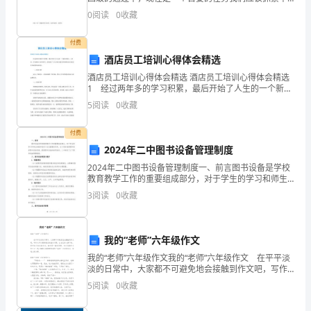
乙
读的班级检查，督促学生去早读，，一时没有，以后好
0
阅读
0
收藏
好想一下
双
付费
方
酒店员工培训心得体会精选
自
酒店员工培训心得体会精选 酒店员工培训心得体会精选
1 经过两年多的学习积累，最后开始了人生的一个新的
愿
历程——培训。作为酒店专业的学生，我选取了与专业
5
阅读
0
收藏
较为接近的的酒店前台接待作为我的培训岗位。 一、
签
付费
订
2024年二中图书设备管理制度
2024年二中图书设备管理制度一、前言图书设备是学校
本
教育教学工作的重要组成部分，对于学生的学习和师生
的教学起到了至关重要的作用。为了更好地管理和保护
劳
3
阅读
0
收藏
图书设备资源，提高图书设备的使用效率，二中制定了
以下
动
我的“老师”六年级作文
合
我的“老师”六年级作文我的“老师”六年级作文 在平平淡
同，
淡的日常中，大家都不可避免地会接触到作文吧，写作
文可以锻炼我们的独处习惯，让自己的心静下来，思考
5
阅读
0
收藏
并
自己未来的方向。如何写一篇有思想、有文采的作