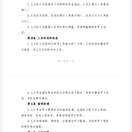
模
乙方：（员工姓名）
板
2024
第一条服务性质及岗位
年
新
版
第二条试用期
正
规
劳
甲方考核。
动
第三条劳动报酬
合
同