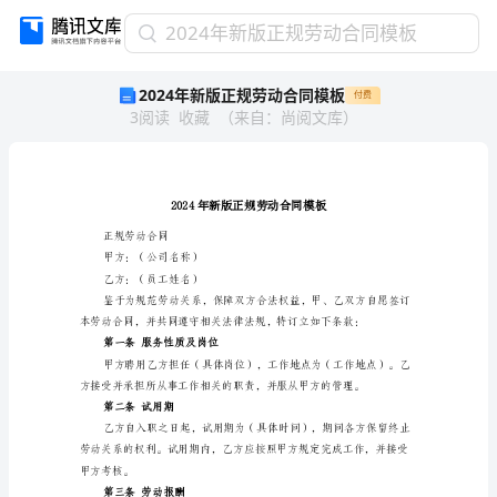
2024
2024年新版正规劳动合同模板
年
2024年新版正规劳动合同模板
付费
新
3
阅读
收藏
（
来自
：
尚阅文库
）
版
正
规
劳
动
合
正规劳动合同
同
甲方：（公司名称）