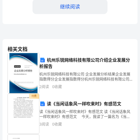
继续阅读
称）
乙
方：
（员
定，并作出事先通知。
相关文档
工
第五条福利待遇
杭州乐锐网络科技有限公司介绍企业发展分
姓
析报告
名）
杭州乐锐网络科技有限公司 企业发展分析结果企业发展
指数得分企业发展指数得分杭州乐锐网络科技有限公司
鉴
综合得分说明：企业发展指数根据企业规模、企业创
2
阅读
0
收藏
新、企业风险、企业活力四个维度对企业发展情况进行
于
评价。
付费
的程序进行请假。
读《当闲话象风一样吹来时》有感范文
为
第六条工作纪律
读《当闲话象风一样吹来时》有感范文 读《当闲话象风
规
一样吹来时》有感范文 今天，我读了一篇名为《当闲
话象风一样吹来时》的文章，感想很多，文章讲述的是
3
阅读
0
收藏
范
一名学生把捡到的一张10元钞票交给老师，虽受到学校
劳