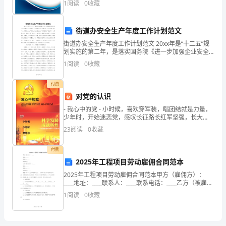
1
阅读
0
收藏
下
2、工作不够扎实，不能与时俱
模、企业创新、企业风险、企业活力四个维度对企业发
展情
已
街道办安全生产年度工作计划范文
经
街道办安全生产年度工作计划范文 20xx年是“十二五”规
划实施的第二年，是落实国务院《进一步加强企业安全
工
生产工作的通知》的关键之年，为切实做20xx年全街道
1
阅读
0
收藏
安全生产工作，我办安全生产工作围绕“安
作
付费
期
对党的认识
- 我心中的党 - 小时候，喜欢穿军装，唱团结就是力量，
满
少年时，开始迷恋党，感叹长征路长红军坚强，长大
后，向往党，希望加入那个阵营，感受党的力量。
一
23
阅读
0
收藏
月，
付费
2025年工程项目劳动雇佣合同范本
在
2025年工程项目劳动雇佣合同范本甲方（雇佣方）：
这
____地址：____联系人：____联系电话：____乙方（被雇佣
方）：____地址：____联系人：____联系电话：____根据
1
阅读
0
收藏
一
《中华人民共和国
个