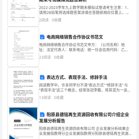
的
2022-2023学年九上数学期末模拟试卷请考生注意：1．
工
请用2B铅笔将选择题答案涂填在答题纸相应位置上，请
用0．5毫米及以上黑色字迹的钢笔或签字笔将主观题的
2
阅读
0
收藏
作
答案写在答题纸相应的答题区内。写在试题卷、
氛
电商网络销售合作协议书范文
围
电商网络销售合作协议书范文甲方：（公司名称）地
址：法定代表人：联系电话：统一社会信用代码：乙
与
方：（公司名称）地址：法定代表人：联系电话：统一
23
阅读
0
收藏
社会信用代码：甲乙双方本着平等、自愿的原则，依据
要表现在：
《中华人民共
前
辈
表达方式、表现手法、修辞手法
1、工作不善总结，缺乏创新精
阅读教学中，许多同学分不清“表达方式” “修辞手法” 与
的
“表现手法”这三个概念，经常张冠李戴，将其混为一谈，
进而影响自己正确地答题。它们虽然都属于表达技巧，
13
阅读
0
收藏
悉
却有明显的区别： 1．表达方式 表达方
心
阳原县德铭再生资源回收有限公司介绍企业
指
发展分析报告
阳原县德铭再生资源回收有限公司 企业发展分析结果企
导
业发展指数得分企业发展指数得分阳原县德铭再生资源
回收有限公司综合得分说明：企业发展指数根据企业规