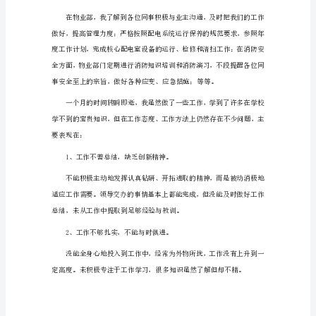
助
理
转
正
二、工作方面
述
职
报
作，始终以谨慎的态度对待工作。
告
1
6
月
18
日，