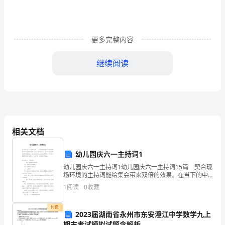
我
通
过
更多完整内容
面
继续阅读
试，
来
到
__
相关文档
工
捷等。
幼儿园庆六一主持词1
作，
幼儿园庆六一主持词1幼儿园庆六一主持词15篇 契合现
在
场环境的主持词能给集会带来双倍的效果。在当下的中
国社会，司仪等是很多场合都需要的角色，那么我们该
1
阅读
0
收藏
和
怎么去写主持词呢？以下是小编整理的幼儿园庆六一主
持
谐
付费
2023届湖南省永州市东安澄江中学数学九上
期末考试模拟试题含解析