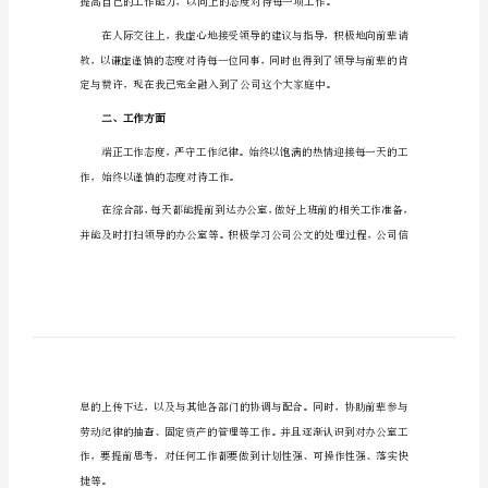
行政助理转正述职报告1
行
政
助
理
转
正
述
一、思想方面
职
报
告
行
政