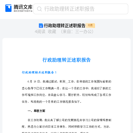
行
行政助理转正述职报告
政
行政助理转正述职报告
付费
助
4
阅读
收藏
（
来自
：
三一办公
）
理
转
正
述
职
报
告