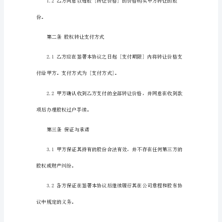
转
鉴于：
让
协
议
甲
方：
[甲
方
3.乙方
名
称]
地
质：
[甲