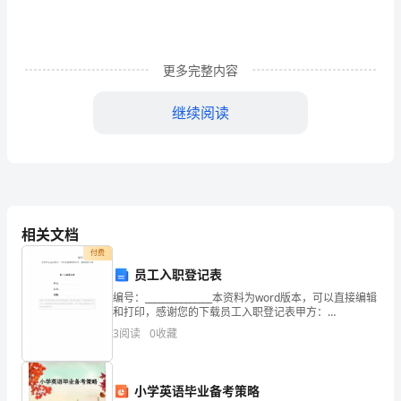
方
地
更多完整内容
质]
继续阅读
乙
第一条股
方：
[乙
方
相关文档
名
付费
称]
员工入职登记表
编号：_______________本资料为word版本，可以直接编辑
地
和打印，感谢您的下载员工入职登记表甲方：
份。
___________________乙方：___________________日期：_
3
阅读
0
收藏
质：
[乙
小学英语毕业备考策略
第二条股权转让支付方式