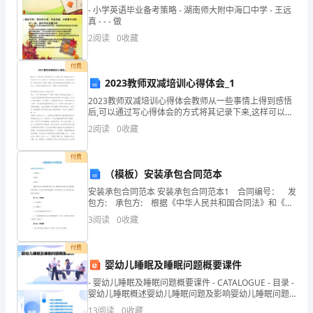
方
- 小学英语毕业备考策略 - 湖南师大附中海口中学 - 王远
真 - - - 做
地
2
阅读
0
收藏
质]
付费
丙
2023教师双减培训心得体会_1
付给甲方。支付方式为[支付方式]。
方：
2023教师双减培训心得体会教师从一些事情上得到感悟
后,可以通过写心得体会的方式将其记录下来,这样可以不
[丙
断更新自己的想法。到底应如何写心得体会呢?下面是小
2
阅读
0
收藏
编为大家收集的教师双减培训心得体会，欢迎大家借
方
付费
名
（模板）安装承包合同范本
项后办理股权过户手续。
安装承包合同范本 安装承包合同范本1 合同编号： 发
称]
包方: 承包方: 根据《中华人民共和国合同法》和《建
筑安装工程承包合同条例》及有关规定，结合本工程的
地
3
阅读
0
收藏
具体情况，经双方协商一致，签订本合同，以
第三条保证与承诺
质：
付费
婴幼儿睡眠及睡眠问题概要课件
[丙
- 婴幼儿睡眠及睡眠问题概要课件 - CATALOGUE - 目录 -
方
婴幼儿睡眠概述婴幼儿睡眠问题及影响婴幼儿睡眠问题
的评估
13
阅读
0
收藏