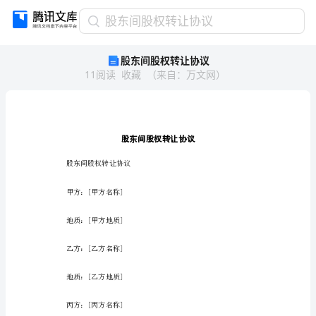
股
股东间股权转让协议
东
股东间股权转让协议
间
11
阅读
收藏
（
来自
：
万文网
）
股
权
转
让
协
议
股东间股权转让协议
股