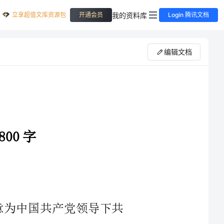
立享超值文库资源包
我的资料库
开通会员
Login 腾讯文档
编辑文档