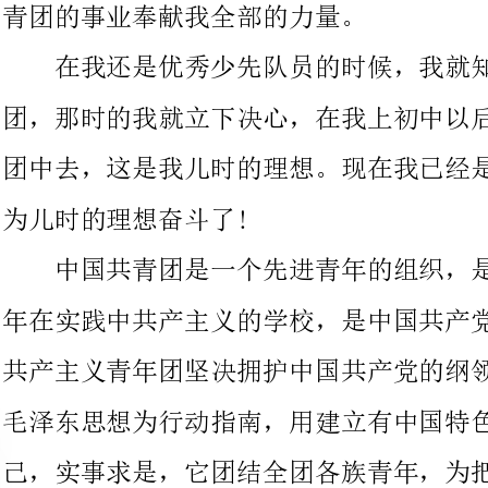
团中去，这是我儿时的理想。现在我已经是一名初中生了，我应该
为儿时的理想奋斗了!
中国共青团是一个先进青年的组织，是党的好帮手，是广阔青
年在实践中共产主义的学校，是中国共产党的助手和后备军。中国
共产主义青年团坚决拥护中国共产党的纲领，以马克思列宁主义、
毛泽东思想为行动指南，用建立有中国特色社会主义的理论武装自
己，实事求是，它团结全团各族青年，为把我国建立成为富强、民
主、文明的社会主义现代化国家，为最终实现共产主义的社会而奋
斗。不仅如此，共青团还团结带着广阔青年在建立有中国特色社会
主义的伟大实践中，创造了无比辉煌的成就。
本人热爱祖国，热爱团组织，希望能为祖国、为人民、为团做
出一份奉献。在班里，我无论承担任何任务，我将工作积极负责，