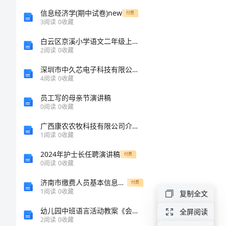
最
信息经济学(期中试卷)new
付费
3
阅读
0
收藏
新
白云区京溪小学语文二年级上册第四月考试卷及答案分析下载
入
2
阅读
0
收藏
团
深圳市中久芯电子科技有限公司介绍企业发展分析报告
4
阅读
0
收藏
志
愿
员工写的母亲节演讲稿
0
阅读
0
收藏
书
广西康农农牧科技有限公司介绍企业发展分析报告
范
1
阅读
0
收藏
文
2024年护士长任聘演讲稿
付费
0
阅读
0
收藏
800
济南市缴费人员基本信息核定表
付费
字
1
阅读
0
收藏
复制全文
最
幼儿园中班语言活动教案《会说话的手》含反思
全屏阅读
新
2
阅读
0
收藏