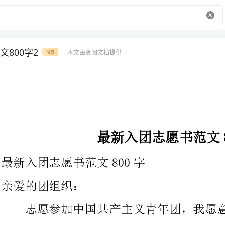
800字2
本文由贤阅文档提供
付费
最新入团志愿书范文800字
最新入团志愿书范文800字
亲爱的团组织：
志愿参加中国共产主义青年团，我愿意为中国共产党领导下共
青团的事业奉献我全部的力量。
在我还是优秀少先队员的时候，我就知道了中国共产主义青年
团，那时的我就立下决心，在我上初中以后一定要参加到中国共青