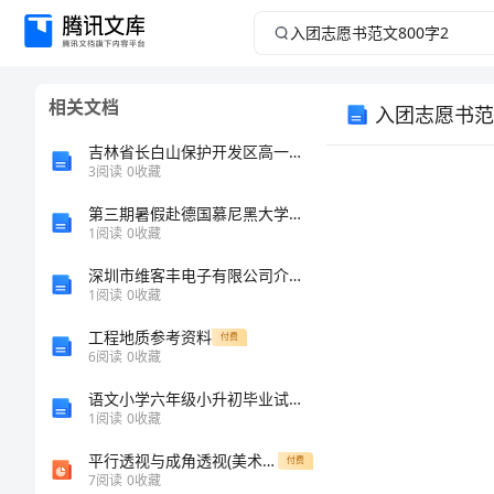
入
团
相关文档
入团志愿书范文
志
吉林省长白山保护开发区高一生物 第二章 21细胞中的元素和化合物同步检测 新人教版必修1
愿
3
阅读
0
收藏
第三期暑假赴德国慕尼黑大学短期游学项目
书
1
阅读
0
收藏
范
深圳市维客丰电子有限公司介绍企业发展分析报告
1
阅读
0
收藏
文
工程地质参考资料
付费
6
阅读
0
收藏
800
语文小学六年级小升初毕业试题(含答案解析)
字
1
阅读
0
收藏
平行透视与成角透视(美术课件)
2
付费
7
阅读
0
收藏