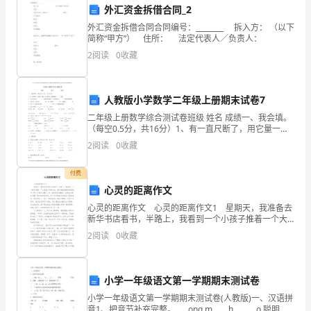
外汇资金拆借合同_2
司
外汇资金拆借合同合同编号：________ 拆入方： （以下
给
简称“甲方”） 住所： 法定代表人／负责人：
2
阅读
0
收藏
予
我
人教版小学数学二年级上册期末试卷7
在
二年级上册数学综合测试卷班级 姓名 成绩一、我会填。
（每空0.5分，共16分）1、有一直尺断了，用它量一线
2024
段，从3量到9，这条线段长（ ）厘米。 2、长方
2
阅读
0
收藏
年
要改进和提升的地方。
付费
这
心灵的距离作文
一
心灵的距离作文 心灵的距离作文1 星期天，我准备去
新华书店看书，半路上，我看到一个小孩子推着一个大
年
纸盒子向前走去，箱子里面满是废弃的瓶子。那个小孩
2
阅读
0
收藏
子大概七八岁，长得虎头虎脑的，皮肤有点黑，似乎晒
的
进步，共同创造更加辉煌的明天。
机
小学一年级语文第一学期期末测试卷
小学一年级语文第一学期期末测试卷(人教版)一、汉语拼
会
音1、把音节补充完整。 ___ong m____ h___ ___o 聪明 活