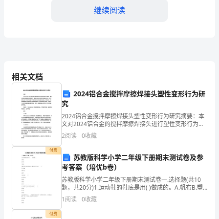
爱
继续阅读
的
同
事
们：
相关文档
首
2024铝合金搅拌摩擦焊接头塑性变形行为研
究
先，
2024铝合金搅拌摩擦焊接头塑性变形行为研究摘要：本
感
队的发展和效率做出贡献。
文对2024铝合金的搅拌摩擦焊接头进行塑性变形行为研
究。通过对焊接头横截面的微观组织、硬度以及拉伸试
2
阅读
0
收藏
验等方面进行分析，探究焊接头在不同拉伸速度下的塑
谢
付费
苏教版科学小学二年级下册期末测试卷及参
领
考答案（培优b卷）
导
苏教版科学小学二年级下册期末测试卷一.选择题(共10
题，共20分)1.运动鞋的鞋底是用( )做成的。A.帆布B.塑
和
料C.橡胶2.取出钉在木块上的钉子，最合适的工具是( )。
1
阅读
0
收藏
A.羊角锤B.螺丝刀
公
付费