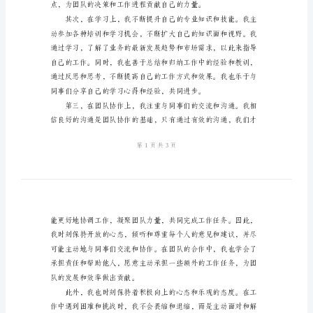
总
公司的发展做出贡献。
结
范
文
质。
2024
年
邮
储
银
行
员