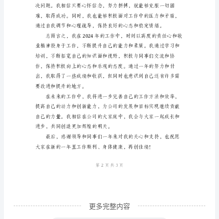
工
个
人
总
结
范
文
尊
敬
的
领
导、
亲
更多完整内容