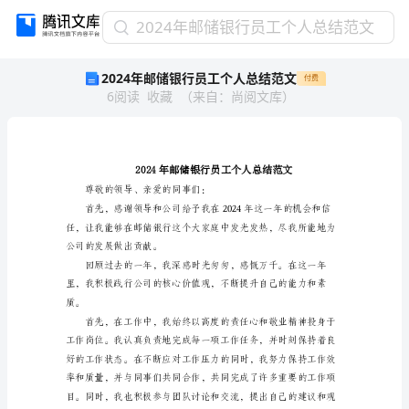
2024
2024年邮储银行员工个人总结范文
年
2024年邮储银行员工个人总结范文
付费
邮
6
阅读
收藏
（
来自
：
尚阅文库
）
储
银
行
员
工
个
尊敬的领导、亲爱的同事们：
人