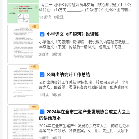
发一条
朋
友圈，
- 考点一 地球公转特征及黄赤交角【核心知识通关】1.公
宜
转特征: - (1)方向:_________。(2)轨道特点:近似正圆的椭
掺考答案：
圆,近日点为____初(图中B点),远
14
阅读
0
收藏
昌
付费
市
小学语文《问银河》说课稿
第
小学语文《问银河》说课稿 我说课的内容是苏教版二
年级语文（下册）的最后一篇课文，题目是《问银
十
河》。这是一首散文诗，描写了少年儿童在天气晴朗的
2
阅读
0
收藏
夜晚，仰望银河引发的许多瑰奇想象，提出了一连串富
有意趣的
一
付费
中
公司出纳会计工作总结
公司出纳会计工作总结 时间如梭，转眼间又跨过一个年
学
度之坎，回首望，虽没有轰轰烈烈的战果，但也算经历
了一段不平凡的考验和磨砺。 年初，****置业公司经营
1
阅读
0
收藏
盘：
管理模式调整，财务工作并入财务部;客旅
年
付费
2024年在全市生猪产业发展协会成立大会上
电
的讲话范本
2024年在全市生猪产业发展协会成立大会上的讲话范本
话
尊敬的各位领导、各位嘉宾，女士们、先生们：大家下
午好！首先，我代表全市生猪产业发展协会，向各位领
1
阅读
0
收藏