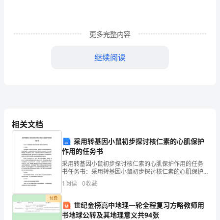
业
46
各个回答
案
更多完整内容
例
®Ae±wi±
中自己
继续阅读
暮
询人
的不牙折.
本
W*
。
47
《闵世）
信
材
息
相关文档
3
1
姓
采用转基因小鼠初步探讨核仁素的心肌保护
名
作用的任务书
采用转基因小鼠初步探讨核仁素的心肌保护作用的任务
陈
1
书任务书：采用转基因小鼠初步探讨核仁素的心肌保护
作用任务背景：心肌梗塞是一种危及生命的疾病，通常
洋
1
阅读
0
收藏
发生在冠状动脉阻塞导致心肌的缺血缺氧。心肌缺血缺
氧的损伤
学
付费
世纪金榜高中地理一轮全程复习方略教师用
1
）
书地球公转及其地理意义共94张
校