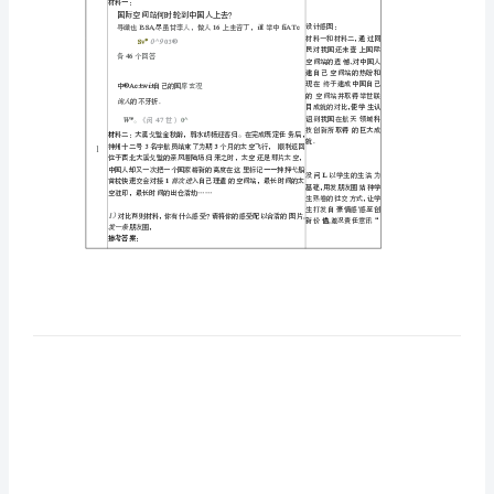
法
治
优
秀
作
姓名
业
学段
初
案
教材模块、
单元、章节
例
课时
“双
作
业类型
作
业功能
减”