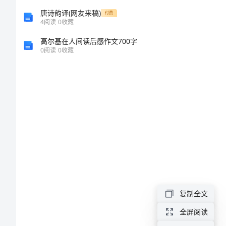
竞
唐诗韵译(网友来稿)
付费
4
阅读
0
收藏
选
高尔基在人间读后感作文700字
演
0
阅读
0
收藏
讲
稿
（工
商
所
所
长）
今
复制全文
天，
全屏阅读