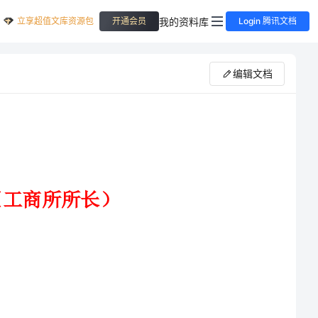
立享超值文库资源包
我的资料库
开通会员
Login 腾讯文档
编辑文档
满怀着对局党组高度的信任
加今天的竞职，我只希望在难得的