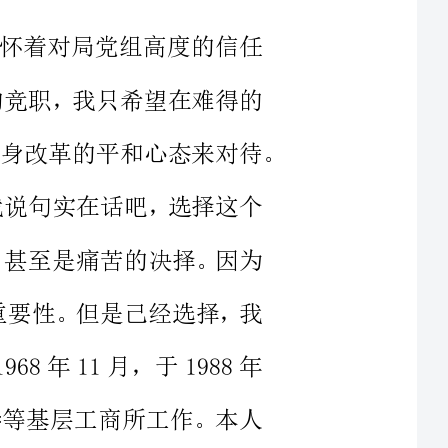
公平公正的情况下，以一种贵在参与积极投身改革的平和心态来对待。
请允许我说句实在话吧，选择这个
想斗争，甚至是痛苦的决择。因为
分量和重要性。但是己经选择，我
出生1968年11月，于1988年
**、**等基层工商所工作。本人
，处事的风格可以说是执着，也可
会认真。本人赁着踏实的工作，多
人民政府评为岗位学雷锋标兵。从
12个年头。1996年，在白溪工商
局最年轻的副所长、所长。96年