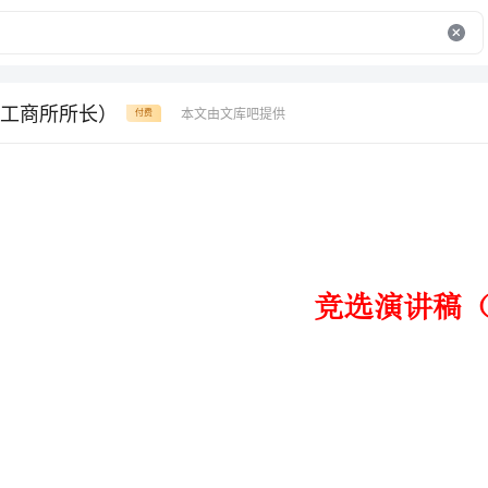
工商所所长）
本文由文库吧提供
付费
竞选演讲稿（工商所所长）
今天，我站在这个竞职台上，
和对新化工商美好明天的憧憬。参