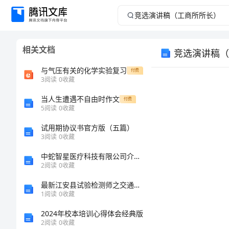
竞
选
相关文档
竞选演讲稿（
演
与气压有关的化学实验复习
付费
讲
3
阅读
0
收藏
当人生遭遇不自由时作文
稿
付费
5
阅读
0
收藏
（工
试用期协议书官方版（五篇）
免责声明：图文来源于网络搜集，版权归原作者所以 若侵犯了您的合法权益，请作者与本上传人联系，我们将及时更正删除。
3
阅读
0
收藏
商
中蛇智星医疗科技有限公司介绍企业发展分析报告
2
阅读
0
收藏
所
最新江安县试验检测师之交通工程考试题库附完整答案（名校卷）
所
1
阅读
0
收藏
2024年校本培训心得体会经典版
长）
2
阅读
0
收藏