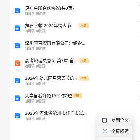
结
足疗会所合伙协议(共3页)
0
阅读
0
收藏
模
推荐下载 2024年情人节促销活动方案
付费
2
阅读
0
收藏
板
深圳阿百资讯有限公司介绍企业发展分析报告
2024
1
阅读
0
收藏
企
高考地理总复习 第3章 自然环境中的物质运动和能量交换 第12讲 气压带和风带对气候的影响课件（必修1）
付费
4
阅读
0
收藏
业
2024年幼儿园月感恩节的活动总结范文（篇）
付费
年
1
阅读
0
收藏
终
大学自我介绍150字简短
付费
3
阅读
0
收藏
个
2023年河北省沧州市任丘市试验检测师之交通工程考试题库精品【夺分金卷】
人
1
阅读
0
收藏
复制全文
工
全屏阅读
作