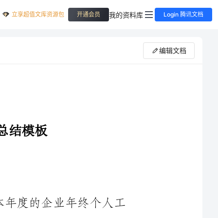
立享超值文库资源包
我的资料库
开通会员
Login 腾讯文档
编辑文档
随着2024年的结束，我谨向您提交本年度的企业年终个人工
作总结。在过去的一年里，我在领导的悉心指导下，认真履职，
全力以赴，为企业的发展竭尽全力，也取得了一些成绩。下面是