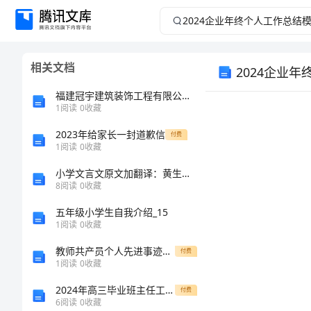
2024
企
相关文档
2024企业
业
福建冠宇建筑装饰工程有限公司介绍企业发展分析报告
年
1
阅读
0
收藏
终
2023年给家长一封道歉信
付费
1
阅读
0
收藏
个
小学文言文原文加翻译：黄生借书说
8
阅读
0
收藏
人
五年级小学生自我介绍_15
1
阅读
0
收藏
工
教师共产员个人先进事迹材料
付费
作
1
阅读
0
收藏
2024年高三毕业班主任工作计划
付费
总
6
阅读
0
收藏