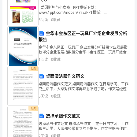
段
- 爱因斯坦与小女孩 - PPT模板下载：
录
www.1ppt.com/moban/ 行业PPT模板：
www.1ppt.com/hangye/ 节日PPT模板：www
6
阅读
0
收藏
音
业
金华市金东区正一玩具厂介绍企业发展分析
报告
绩
金华市金东区正一玩具厂 企业发展分析结果企业发展指
波
数得分企业发展指数得分金华市金东区正一玩具厂综合
得分说明：企业发展指数根据企业规模、企业创新、企
1
阅读
0
收藏
业风险、企业活力四个维度对企业发展情况进行评价。
动
该企
付费
没
桌面清洁器作文范文
桌面清洁器作文范文 桌面清洁器作文 在日常学习、工作
关
或生活中，大家对作文都再熟悉不过了吧，作文是经过
人的思想考虑和语言组织，通过文字来表达一个主题意
系，
5
阅读
0
收藏
义的记叙方法。那么问题来了，到底应如何写一篇优秀
不
付费
选择承担作文范文
会
选择承当作文范文 选择承当作文 在平日的学习、工作
进
和生活里，大家都经常看到的身影吧，作文根据写作时
限的不同可以分为限时作文和非限时作文。还是对作文
2
阅读
0
收藏