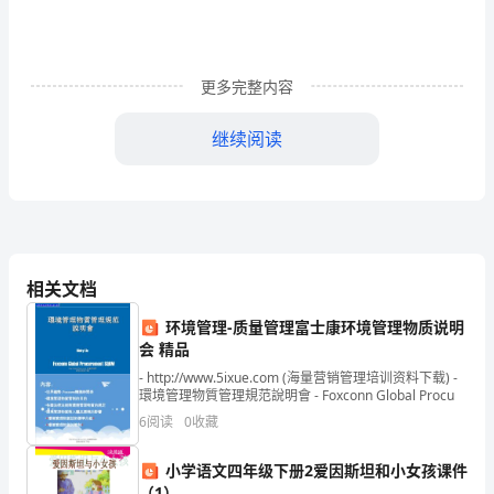
行
监
更多完整内容
管
继续阅读
部
审
核
二
相关文档
处
环境管理-质量管理富士康环境管理物质说明
处
会 精品
长
- http://www.5ixue.com (海量营销管理培训资料下载) -
環境管理物質管理規范說明會 - Foxconn Global Procu
第
6
阅读
0
收藏
一
小学语文四年级下册2爱因斯坦和小女孩课件
（1）