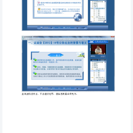
郊
红，
现
任
中
国
证
监
会
创
业
板
发