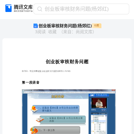
创
创业板审核财务问题(杨郊红)
业
创业板审核财务问题(杨郊红)
付费
板
3
阅读
收藏
（
来自
：
尚阅文库
）
审
核
财
务
问
题
(杨
杨郊红，现任中国证监会创业板发行监管部审核二处处长