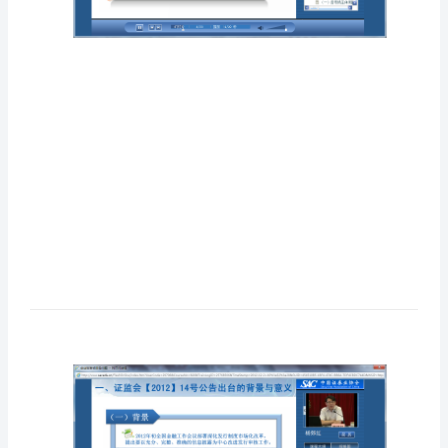
郊
第一段录音
红)
创
业
板
审
核
财
务
问
题
杨