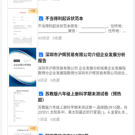
行
一筹莫展吗？下面是提供的选择承当作文，欢送阅读，
希
处
付费
不当得利起诉状范本
罚，
不当得利起诉状范本原告：_________________，住所地：
____________________被告：_________________，住所地：
但
___________________
49
阅读
0
收藏
信
息
深圳市沪辉贸易有限公司介绍企业发展分析
报告
披
深圳市沪辉贸易有限公司 企业发展分析结果企业发展指
数得分企业发展指数得分深圳市沪辉贸易有限公司综合
露
得分说明：企业发展指数根据企业规模、企业创新、企
4
阅读
0
收藏
业风险、企业活力四个维度对企业发展情况进行评价。
必
该企
苏教版六年级上册科学期末测试卷（预热
须
题）
充
苏教版六年级上册科学期末测试卷一.选择题(共10题，共
20分)1.太阳系中，离太阳最近的行星是( )。A.金星B.水
分。
星C.海王星D.地球2.下列描述不属于化学家的发现和发明
1
阅读
0
收藏
的是( )。A.空气
第
付费