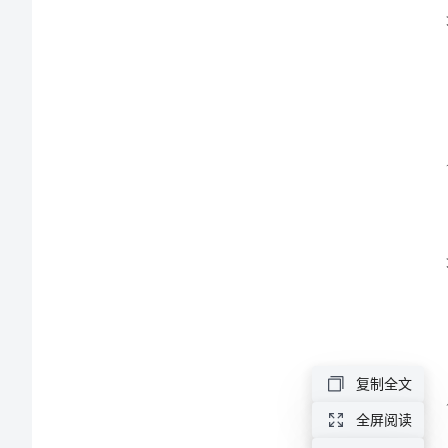
责
任
追
究
制
度
对
于
培
养
学
复制全文
生
全屏阅读
的