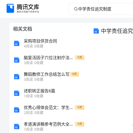
中
学
相关文档
中学责任追究
责
采购项目供货合同
任
4
阅读
0
收藏
脑复活因子穴位注射疗法治疗阿尔茨海默病疗效观察.
追
付费
3
阅读
0
收藏
究
舞蹈教师工作总结怎么写
付费
3
阅读
0
收藏
制
述职转正报告6篇
1
阅读
0
收藏
度
优秀心得体会范文：学生社会实践心得体会
付费
中
2
阅读
0
收藏
学
孝道演讲稿参考范例大全「推荐」
付费
7
阅读
0
收藏