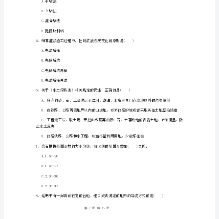
前
C.饱和面干状态
测
D.湿润状态
试
的罚款。
A
A.1万元以上5万元以下
卷
B.5万元以上10万元以下
C.10万元以上20万元以下
二
D.1万元以上10万元以下
级
建
3、土坝排水设备中不能够降低浸润线的是()
造
A.贴坡排水
师
1
15
第页共页
《水
利