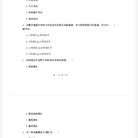
程
专
业
管
姓名:_________
理
考号:_________
与
一、单选题（共20题，每题1分。选项中
，只有
实
务》
A.干燥状态
考
B.气干状态