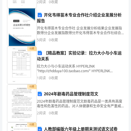
2
阅读
0
收藏
h
180
B.1.5～25
开化韦得苗木专业合作社介绍企业发展分析
分
C.2.0～30
报告
钟，
开化韦得苗木专业合作社 企业发展分析结果企业发展指
D.2.0～35
数得分企业发展指数得分开化韦得苗木专业合作社综合
满
得分说明：企业发展指数根据企业规模、企业创新、企
5
阅读
0
收藏
业风险、企业活力四个维度对企业发展情况进行评价。
该企
分
付费
【精品教案】实验记录：拉力大小与小车运
2
15
第页共页
为
动关系
拉力大小与小车运动关系 HYPERLINK
120
"http://zhdduya100.taobao.com/" HYPERLINK
"http://zhdduya100.taobao.com/" 精品教
分。
1
阅读
0
收藏
付费
2、
2024年剧毒药品管理制度范文
请
2024年剧毒药品管理制度范文剧毒药品是一类具有高度
毒性和危害性的药品，对人体健康和生命安全有严重威
首
胁。为了确保剧毒药品的安全使用和管理，我国制定了
2
阅读
0
收藏
严格的剧毒药品管理制度。本文将就2024年剧毒药品管
先
付费
人教部编版六年级上册期末测试语文试卷