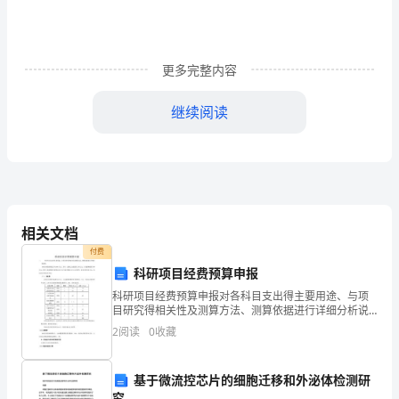
水
电
更多完整内容
工
程
继续阅读
专
B.堆石棱体排水
业
C.褥垫排水
管
D.管式排水
理
相关文档
4、从一岸占进截流方法称为()
付费
与
A.平堵法
科研项目经费预算申报
实
科研项目经费预算申报对各科目支出得主要用途、与项
B.立堵法
目研究得相关性及测算方法、测算依据进行详细分析说
务》
明。该项目得投资额总计为600万元，其中，近期已完成
2
阅读
0
收藏
C.混合堵法
投资210万元，计划新增投资390万元，其中，除市财
考
D.抛投块料堵
基于微流控芯片的细胞迁移和外泌体检测研
前
究