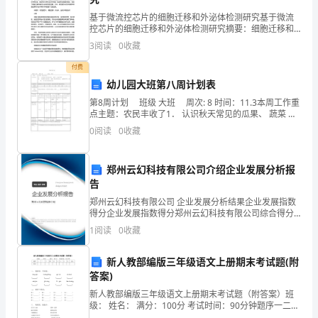
测
基于微流控芯片的细胞迁移和外泌体检测研究基于微流
控芯片的细胞迁移和外泌体检测研究摘要：细胞迁移和
A.先浓后稀
试
外泌体是细胞生物学和肿瘤学等领域的重要研究课题。
3
阅读
0
收藏
近年来，微流控芯片技术的快速发展为细胞迁移和外泌
B.先稀后浓
A
体的研究
付费
幼儿园大班第八周计划表
C.先稀后浓再稀
卷
第8周计划 班级 大班 周次: 8 时间：11.3本周工作重
D.先浓后稀再浓
考
点主题：农民丰收了1． 认识秋天常见的瓜果、 蔬菜 、
和农作物2． 知道秋天是瓜果、 蔬菜 和农作物丰收
0
阅读
0
收藏
试
须
郑州云幻科技有限公司介绍企业发展分析报
告
知：
郑州云幻科技有限公司 企业发展分析结果企业发展指数
1、
得分企业发展指数得分郑州云幻科技有限公司综合得分
说明：企业发展指数根据企业规模、企业创新、企业风
1
阅读
0
收藏
止水土流失
考
险、企业活力四个维度对企业发展情况进行评价。该企
业的
试
新人教部编版三年级语文上册期末考试题(附
答案)
时
新人教部编版三年级语文上册期末考试题（附答案）班
级： 姓名： 满分：100分 考试时间：90分钟题序一二三
间：
A.1.5～20
四五六七八九总分得分一、 看拼音，写词语。róng qiú