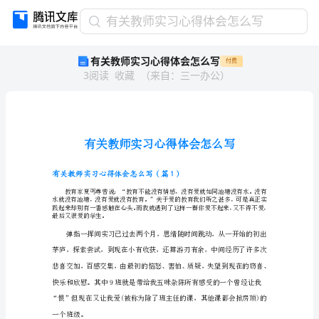
有
有关教师实习心得体会怎么写
关
有关教师实习心得体会怎么写
付费
教
3
阅读
收藏
（
来自
：
三一办公
）
师
实
习
心
得
体
会