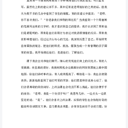
体
会
怎
么
写
有
关
教
师
实
习
心
得