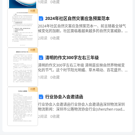
1
阅读
0
收藏
就
新、企业风险、企业活力四个维度对企业发展情况进行
评价。
付费
如
2024年社区自然灾害应急预案范本
同
2024年社区自然灾害应急预案范本一、前言随着全球气
候变化的加剧，社区面临着越来越多的自然灾害威胁，
池
如暴雨洪涝、台风、地震、山火等。面对这些自然灾
2
阅读
0
收藏
害，社区需要建立健全的应急预案，确保居民的生命安
全和财
塘
付费
没
清明的作文300字左右三年级
清明的作文300字左右三年级 清明是反映自然界物候变
有
化的节气，这个时节阳光明媚、草木萌动、百花盛开、
气清景明、万物皆显，自然界呈现生机勃勃的景象。作
1
阅读
0
收藏
水。
文是人们以书面形式表情达意的言语活动，你知道作
没
付费
行业协会入会邀请函
有
行业协会入会邀请函行业协会入会邀请函深圳物流深圳
物流新闻：深圳市公路物流协会行业(shenzhen road
水
eight association)(以下简称协会）是由深圳市交通运输
2
阅读
0
收藏
委员
就
没