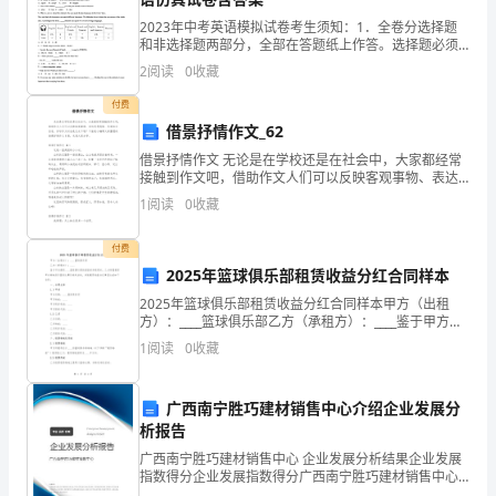
曾
2023年中考英语模拟试卷考生须知：1．全卷分选择题
和非选择题两部分，全部在答题纸上作答。选择题必须
说：
用2B铅笔填涂；非选择题的答案必须用黑色字迹的钢笔
2
阅读
0
收藏
或答字笔写在“答题纸”相应位置上。2．请用黑色字迹
“教
付费
育
借景抒情作文_62
借景抒情作文 无论是在学校还是在社会中，大家都经常
不
接触到作文吧，借助作文人们可以反映客观事物、表达
思想感情、传递知识信息。你写作文时总是无从下笔？
能
1
阅读
0
收藏
下面是小编帮大家整理的借景抒情作文5篇，欢迎大家
没
付费
2025年篮球俱乐部租赁收益分红合同样本
有
2025年篮球俱乐部租赁收益分红合同样本甲方（出租
情
方）：____篮球俱乐部乙方（承租方）：____鉴于甲方拥
有____篮球俱乐部的经营权和使用权，乙方希望租赁甲方
1
阅读
0
收藏
感，
场地进行篮球比赛及相关活动，并就租赁收
没
广西南宁胜巧建材销售中心介绍企业发展分
析报告
有
广西南宁胜巧建材销售中心 企业发展分析结果企业发展
爱
指数得分企业发展指数得分广西南宁胜巧建材销售中心
综合得分说明：企业发展指数根据企业规模、企业创