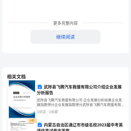
体
会
怎
更多完整内容
么
继续阅读
写
（篇
1）
教
一度让自己心情很低落。
相关文档
育
武陟县飞腾汽车救援有限公司介绍企业发展
家
分析报告
武陟县飞腾汽车救援有限公司 企业发展分析结果企业发
夏
展指数得分企业发展指数得分武陟县飞腾汽车救援有限
公司综合得分说明：企业发展指数根据企业规模、企业
3
阅读
0
收藏
丐
创新、企业风险、企业活力四个维度对企业发展情况进
行评
付费
尊
内蒙古自治区通辽市市级名校2023届中考英
语仿真试卷含答案