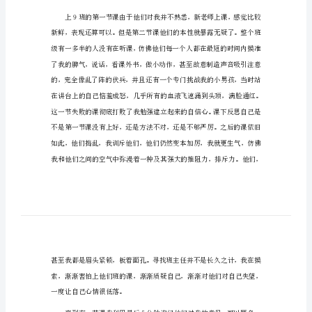
怎
么
最后又很爱的学生。
写
有
关
教
师
实
习
一个班级。
心
得