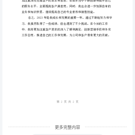
理
工
作
自
我
总
得以提升。
结
我
的
成
功
和
更多完整内容
挑