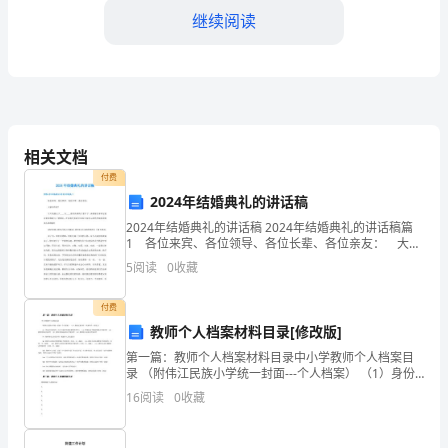
战
继续阅读
客
户
经
理
相关文档
付费
工
2024年结婚典礼的讲话稿
的优势，赢得了客户和同事的肯定。
作
2024年结婚典礼的讲话稿 2024年结婚典礼的讲话稿篇
1 各位来宾、各位领导、各位长辈、各位亲友： 大家
自
中午好！ 今天是我儿子____与____喜结良缘的大喜日
5
阅读
0
收藏
子，承蒙各位来宾远道而来参加我儿
我
付费
总
教师个人档案材料目录[修改版]
第一篇：教师个人档案材料目录中小学教师个人档案目
结-
录 （附伟江民族小学统一封面---个人档案） （1）身份
证复印件（双面印在一页纸上） （2）毕业证书复印件
我
16
阅读
0
收藏
（含全日制学历和在职教育学历） （3）普通话水
的