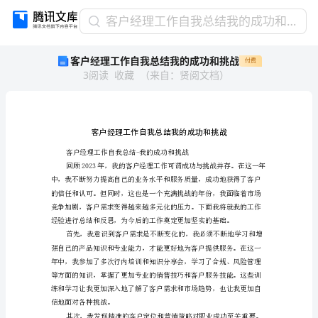
客
客户经理工作自我总结我的成功和挑战
户
客户经理工作自我总结我的成功和挑战
付费
经
3
阅读
收藏
（
来自
：
贤阅文档
）
理
工
作
自
我
总
结