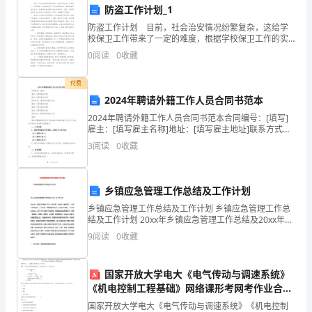
防盗工作计划_1
成
防盗工作计划 目前，社会治安情况纷繁复杂，这给学
功
校保卫工作带来了一定的难度，根据学校保卫工作的实
际情况，盗窃性案件的发生率一直是排在各类案件发生
0
阅读
0
收藏
和
率的首位，因此，做好防盗窃工作也将作为学校保卫工
作的一
挑
付费
2024年聘请外籍工作人员合同书范本
战
2024年聘请外籍工作人员合同书范本合同编号：[填写]
雇主：[填写雇主名称]地址：[填写雇主地址]联系方式：
回
[填写雇主联系方式]雇员：[填写雇员名称]国籍：[填写雇
3
阅读
0
收藏
员国籍]地址：[填写雇员地址]联系方
顾
2023
乡镇应急管理工作总结及工作计划
年，
乡镇应急管理工作总结及工作计划 乡镇应急管理工作总
结及工作计划 20xx年乡镇应急管理工作总结及20xx年工
我
作计划 20xx年，我镇应急管理工作在上级党委、政府的
9
阅读
0
收藏
的
国家开放大学电大《电气传动与调速系统》
客
《机电控制工程基础》网络课形考网考作业合集
答案
户
国家开放大学电大《电气传动与调速系统》《机电控制