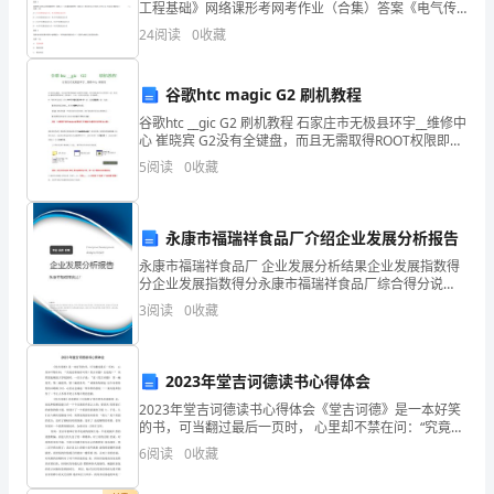
工程基础》网络课形考网考作业（合集）答案《电气传
经
动与调速系统》网络课答案形考任务 1 一、选择题（每
24
阅读
0
收藏
小题 5 分，共 40 分）题目 1 电气传动系统做
理
谷歌htc magic G2 刷机教程
工
谷歌htc __gic G2 刷机教程 石家庄市无极县环宇__维修中
作
心 崔晓宾 G2没有全键盘，而且无需取得ROOT权限即可
刷机，所以刷机相对G1要简单一些。但是G2刷机需要借
5
阅读
0
收藏
可
谓
永康市福瑞祥食品厂介绍企业发展分析报告
成
永康市福瑞祥食品厂 企业发展分析结果企业发展指数得
分企业发展指数得分永康市福瑞祥食品厂综合得分说
功
明：企业发展指数根据企业规模、企业创新、企业风
3
阅读
0
收藏
险、企业活力四个维度对企业发展情况进行评价。该企
与
业的综合
挑
2023年堂吉诃德读书心得体会
战
2023年堂吉诃德读书心得体会《堂吉诃德》是一本好笑
的书，可当翻过最后一页时， 心里却不禁在问：“究竟是
谁真的可笑？堂吉诃德？还是我？” 突然想起刚进大学校
并
6
阅读
0
收藏
园时，一位夫子说：“读《堂吉诃德》 第一遍是