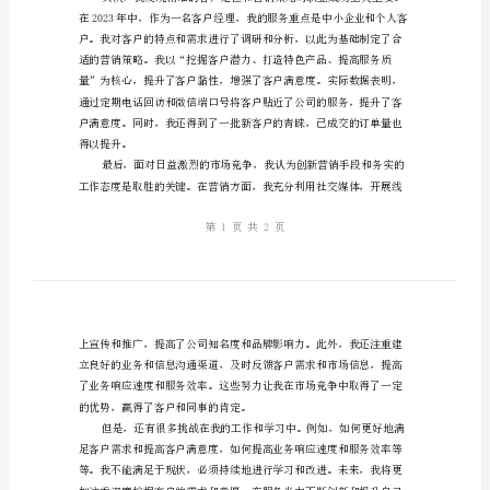
我
的
成
功
和
挑
战
客
信地面对各种挑战。
户
经