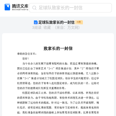
足
足球队致家长的一封信
球
足球队致家长的一封信
付费
队
3
阅读
收藏
（
来自
：
万文网
）
致
家
长
的
一
封
尊敬的各位家长：
您好！
信