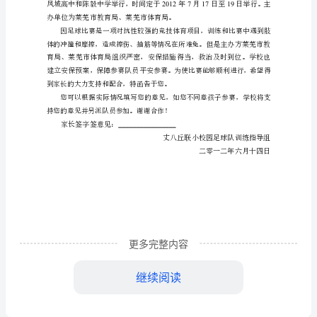
致
家
长
2+1
的
一
封
信
尊
敬
的
更多完整内容
各
继续阅读
位
办单位为莱芜市教育