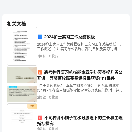
家
长：
您
相关文档
好！
建立安保预案，保障参赛
2024护士实习工作总结模板
当
到家长的大力支持和配合，特函告于您。
2024护士实习工作总结模板护士实习工作总结模板一、
工作概述（1）实习单位名称、部门名称及实习时间
今
（2）实习期间主要从事的工作内容和职责（3）实习期
7
阅读
0
收藏
间所处的工作环境和组织管理情况二、工作收获（1）实
社
持您的意见并另派队员参加。谢谢合作！
习
会
高考物理复习机械能本章学科素养提升省公
家长签字签意见：
开课一等奖百校联赛赛课微课获奖PPT课件
人
- 自主阅读素材5 本章学科素养提升 - 第五章 机械能 -
第1页 - 1.在应用机械能守恒定律处理实际问题时，经常
的
碰到像
2
阅读
0
收藏
发
付费
展
不同种源小桐子在水分胁迫下的生长和生理
不
指标探究
4
阅读
0
收藏