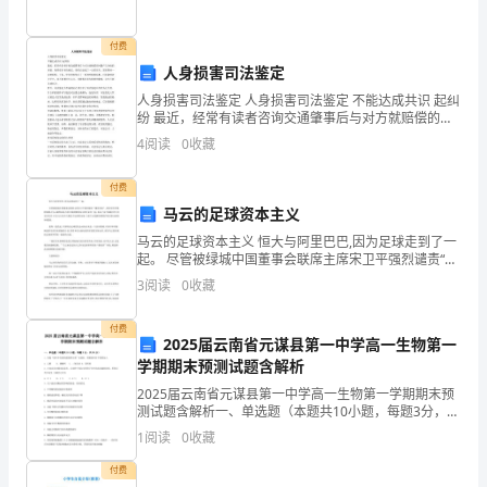
但
要
付费
人身损害司法鉴定
有
人身损害司法鉴定 人身损害司法鉴定 不能达成共识 起纠
聪
纷 最近，经常有读者咨询交通肇事后与对方就赔偿的问
题产生分歧的事情。按照受害者的想法，受伤后造成了
4
阅读
0
收藏
一定的损失，需要得到一定的赔偿。于是，受害者制作
明
付费
的
马云的足球资本主义
头
马云的足球资本主义 恒大与阿里巴巴,因为足球走到了一
起。 尽管被绿城中国董事会联席主席宋卫平强烈谴责“嫌
脑，
贫爱富”,但阿里巴巴集团创始人马云最终还是与恒大集团
3
阅读
0
收藏
董事局主席许家印一起,见证了这个战略合作:阿
而
付费
2025届云南省元谋县第一中学高一生物第一
且
学期期末预测试题含解析
还
2025届云南省元谋县第一中学高一生物第一学期期末预
测试题含解析一、单选题（本题共10小题，每题3分，共
要
30分）1、在做“绿叶中色素的提取和分离”实验时，研磨
1
阅读
0
收藏
绿叶时不需要加入A．乙醇 B．碳酸钙 C．
有
付费