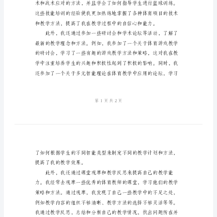
心
得
2024
年
体
育
教
师
业
务
学
习