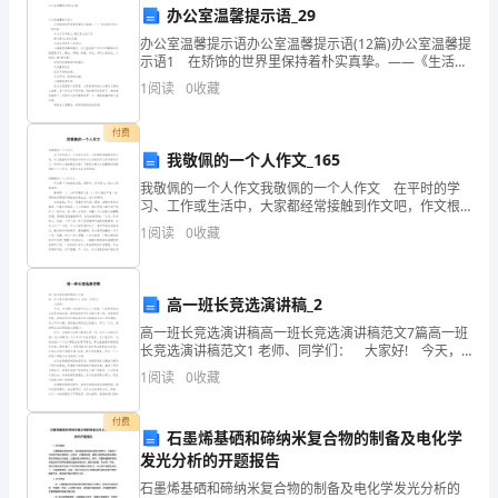
办公室温馨提示语_29
业
办公室温馨提示语办公室温馨提示语(12篇)办公室温馨提
示语1 在矫饰的世界里保持着朴实真挚。——《生活的
务
艺术》--林语堂 今天工作不努力,明天努力找工作. 静
1
阅读
0
收藏
以修身,俭以养德.
水
付费
平
我敬佩的一个人作文_165
和
我敬佩的一个人作文我敬佩的一个人作文 在平时的学
习、工作或生活中，大家都经常接触到作文吧，作文根
教
据写作时限的不同可以分为限时作文和非限时作文。写
1
阅读
0
收藏
起作文来就毫无头绪？下面是小编为大家整理的我敬佩
的一
学
能
高一班长竞选演讲稿_2
高一班长竞选演讲稿高一班长竞选演讲稿范文7篇高一班
力。
长竞选演讲稿范文1 老师、同学们： 大家好! 今天，
作为高一XX班幸运儿之一的我，十分荣幸地站在这里参
1
阅读
0
收藏
在
加本届。我竞选的是学生会副主席一职，虽
2024
付费
石墨烯基硒和碲纳米复合物的制备及电化学
年，
发光分析的开题报告
石墨烯基硒和碲纳米复合物的制备及电化学发光分析的