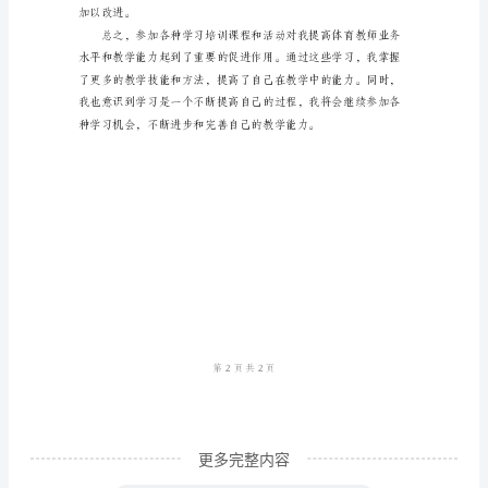
心
得
在
我
担
任
体
育
教
师
的
这
更多完整内容
几