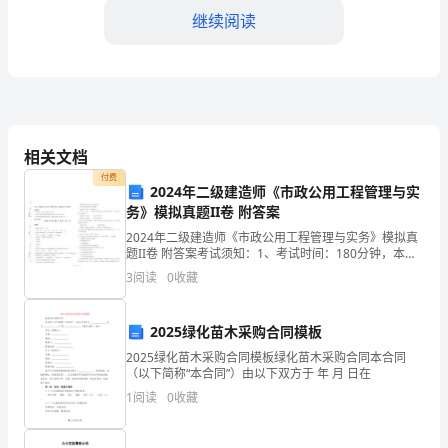
继续阅读
年
里，
我
一
提高了我的教学效果。
相关文档
直
付费
2024年二级建造师《市政公用工程管理与实
致
务》模拟真题II卷 附答案
力
2024年二级建造师《市政公用工程管理与实务》模拟真
题II卷 附答案考试须知：1、考试时间：180分钟，本卷
于
满分为120分。 2、请首先按要求在试卷的指定位置填写
3
阅读
0
收藏
您的姓名、准考证号等信息。 3、请仔细
提
2025绿化苗木采购合同模板
高
2025绿化苗木采购合同模板绿化苗木采购合同本合同
加以改进。
自
（以下简称“本合同”）由以下双方于 年 月 日在
1
阅读
0
收藏
己
的