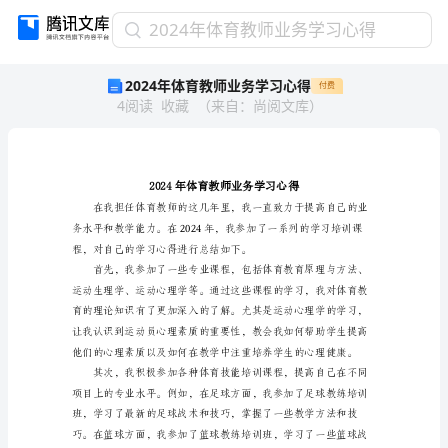
2024
2024年体育教师业务学习心得
年
2024年体育教师业务学习心得
付费
体
4
阅读
收藏
（
来自
：
尚阅文库
）
育
教
师
业
务
学
习