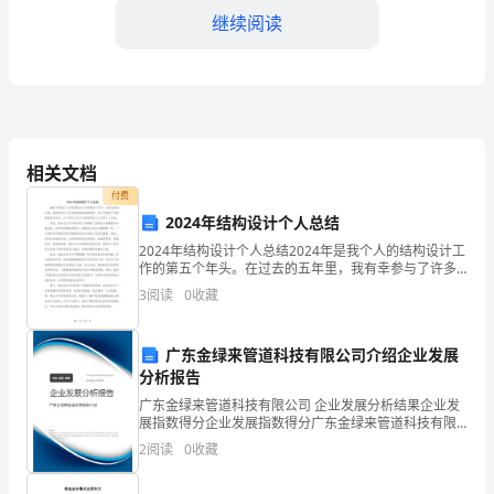
思
继续阅读
教
学
成
们对物理学科的兴趣和热情。
果
相关文档
付费
与
2024年结构设计个人总结
反
2024年结构设计个人总结2024年是我个人的结构设计工
作的第五个年头。在过去的五年里，我有幸参与了许多
思
具有挑战性的项目，并从中获得了宝贵的经验和知识。
3
阅读
0
收藏
以下是对于这五年的结构设计工作的个人总结。首先，
尊
广东金绿来管道科技有限公司介绍企业发展
敬
分析报告
的
广东金绿来管道科技有限公司 企业发展分析结果企业发
展指数得分企业发展指数得分广东金绿来管道科技有限
各
公司综合得分说明：企业发展指数根据企业规模、企业
2
阅读
0
收藏
创新、企业风险、企业活力四个维度对企业发展情况进
位
行评