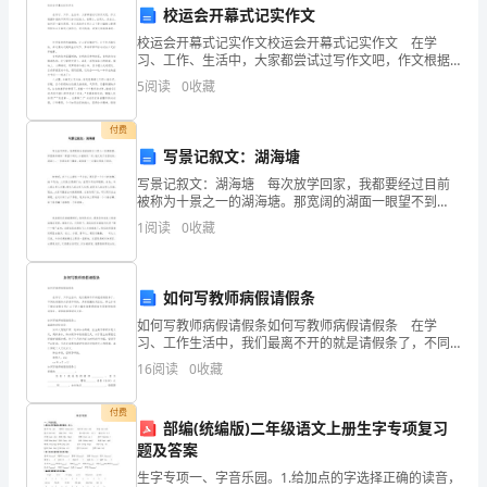
校运会开幕式记实作文
领
校运会开幕式记实作文校运会开幕式记实作文 在学
能力，以更好地提高教学效果。
导、
习、工作、生活中，大家都尝试过写作文吧，作文根据
体裁的不同可以分为记叙文、说明文、应用文、议论
5
阅读
0
收藏
亲
文。如何写一篇有思想、有文采的作文呢？以下是小编
精心整
爱
付费
写景记叙文：湖海塘
的
写景记叙文：湖海塘 每次放学回家，我都要经过目前
被称为十景之一的湖海塘。那宽阔的湖面一眼望不到
同
边，水被微风一吹，就泛起了层层波纹。湖面上，一些
1
阅读
0
收藏
湖鸟在飞舞着，盘旋着……此情此景美不胜收。 奶
事
理教育。
们：
如何写教师病假请假条
大
如何写教师病假请假条如何写教师病假请假条 在学
习、工作生活中，我们最离不开的就是请假条了，不同
家
的请假条内容是不同的，具有很强的灵活性。那么你有
16
阅读
0
收藏
了解过请假条吗？以下是小编收集整理的如何写教师病
假请
好！
自己的力量。
付费
部编(统编版)二年级语文上册生字专项复习
我
谢谢大家！
题及答案
是
生字专项一、字音乐园。1.给加点的字选择正确的读音，