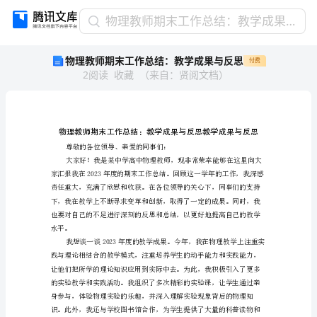
物
物理教师期末工作总结：教学成果与反思
理
物理教师期末工作总结：教学成果与反思
付费
教
2
阅读
收藏
（
来自
：
贤阅文档
）
师
期
末
工
作
总
尊敬的各位领导、亲
结：