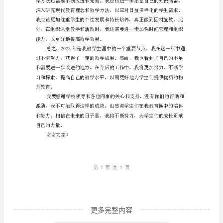
师
期
末
工
作
的趣味性和互动性。
总
结：
教
学
成
果
与
更多完整内容
反