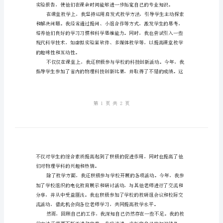
教
学
成
水平。
果
与
反
思
物
理
教