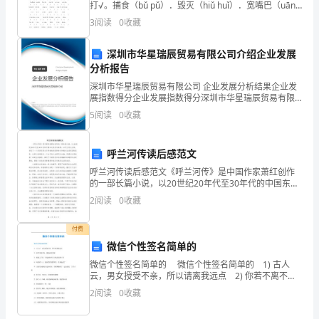
打√。捕食（bǔ pǔ）．毁灭（hiǔ huǐ）．宽嘴巴（uānɡ
某
uān）．奔跑（bēn．晒太阳（shài sài）．bèn） 猜一
3
阅读
0
收藏
猜（chāi．
中
深圳市华星瑞辰贸易有限公司介绍企业发展
学
分析报告
深圳市华星瑞辰贸易有限公司 企业发展分析结果企业发
高
展指数得分企业发展指数得分深圳市华星瑞辰贸易有限
公司综合得分说明：企业发展指数根据企业规模、企业
5
阅读
0
收藏
中
创新、企业风险、企业活力四个维度对企业发展情况进
行评
物
呼兰河传读后感范文
理
呼兰河传读后感范文《呼兰河传》是中国作家萧红创作
的一部长篇小说，以20世纪20年代至30年代的中国东北
教
农村为背景，以呼兰河为主线，讲述了一个贫苦农家女
2
阅读
0
收藏
子李秧秧的悲惨命运和她对生活的坚韧抗争。这部小说
师，
虽
付费
现
微信个性签名简单的
微信个性签名简单的 微信个性签名简单的 1) 古人
非
云，男女授受不亲，所以请离我远点 2) 你若不离不
弃，我将必死无疑 3) 我爱上了你，可是闹钟却当了我
常
2
阅读
0
收藏
们的第三者 4) 从前有个人，他在背