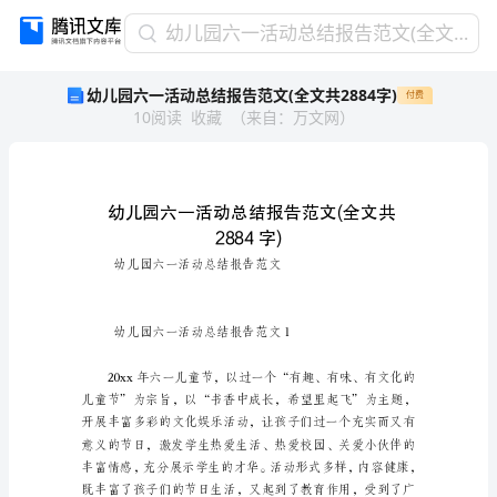
幼
幼儿园六一活动总结报告范文(全文共2884字)
儿
幼儿园六一活动总结报告范文(全文共2884字)
付费
园
10
阅读
收藏
（
来自
：
万文网
）
六
一
活
动
总
结
报
幼儿