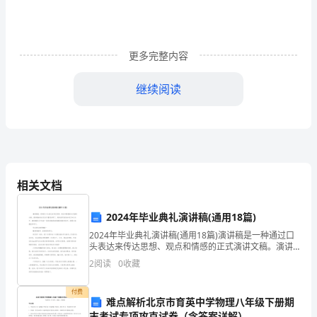
共
2884
更多完整内容
字)
幼
继续阅读
儿
〓、隆重的的表彰活动
园
六
一
相关文档
活
2024年毕业典礼演讲稿(通用18篇)
动
2024年毕业典礼演讲稿(通用18篇)演讲稿是一种通过口
头表达来传达思想、观点和情感的正式演讲文稿。演讲
总
稿的语言应该尽量简洁明了，避免使用复杂的词汇和长
2
阅读
0
收藏
句子。演讲稿范文中包含一些优秀演讲者的演讲经验和
结
付费
难点解析北京市育英中学物理八年级下册期
报
末考试专项攻克试卷（含答案详解）