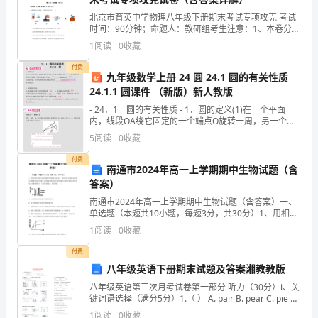
告
北京市育英中学物理八年级下册期末考试专项攻克 考试
时间：90分钟；命题人：教研组考生注意：1、本卷分第
范
I卷（选择题）和第Ⅱ卷（非选择题）两部分，满分100
1
阅读
0
收藏
分，考试时间90分钟2、答卷前，考生务必用0.
文
付费
九年级数学上册 24 圆 24.1 圆的有关性质
幼
24.1.1 圆课件 （新版）新人教版
- 24．1 圆的有关性质 - 1．圆的定义(1)在一个平面
儿
内，线段OA绕它固定的一个端点O旋转一周，另一个端
点A所形成的图形叫做圆．其固定的端点O叫做__________
5
阅读
0
收藏
园
而把它看成我们走向
，线
付费
六
南通市2024年高一上学期期中生物试题（含
答案）
一
南通市2024年高一上学期期中生物试题（含答案）一、
单选题（本题共10小题，每题3分，共30分）1、用相同
活
的培养液分别培养植物甲和植物乙的幼苗，一段时间后
1
阅读
0
收藏
分别测定培养液中各种成分的百分含量，并与原培养
动
付费
总
八年级英语下册期末试题及答案湘教教版
八年级英语第三次月考试卷第一部分 听力（30分）Ⅰ、关
结
键词语选择（满分5分）1.（ ） A. pair B. pear C. pie 2.
（ ）A. safe B. soft
1
阅读
0
收藏