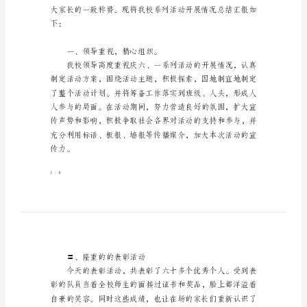
告
范
文
(全
文
共
2884
字)
幼
儿
下：