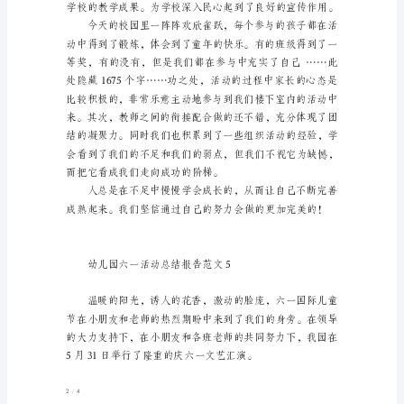
园
六
一、领导重视，精心组织。
一
活
动
总
结
报
告
传力。
范
文
2016--–
全新精品资料全新公文范文全程指导写作独家原创
/
14
(全
文