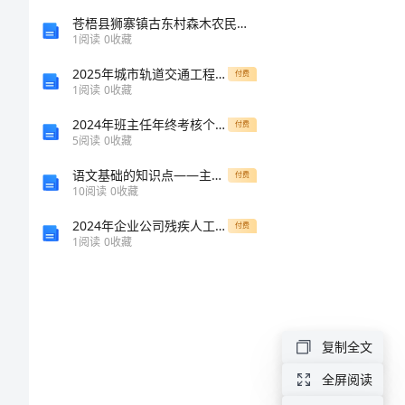
关
苍梧县狮寨镇古东村森木农民专业合作社介绍企业发展分析报告
1
阅读
0
收藏
于
2025年城市轨道交通工程车辆采购策划合同
付费
《历
1
阅读
0
收藏
史
2024年班主任年终考核个人工作总结
付费
5
阅读
0
收藏
的
语文基础的知识点——主谓宾定状补
付费
选
10
阅读
0
收藏
择》
2024年企业公司残疾人工作的自我总结范文
付费
演
1
阅读
0
收藏
讲
稿
关
复制全文
于
全屏阅读