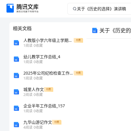
关
于
相关文档
关于《历史的
《历
人教版小学六年级上学期英语期末综合练习试卷(有答案)样稿
付费
史
1
阅读
0
收藏
幼儿教学工作总结_4
的
1
阅读
0
收藏
选
2025年公司纪检检查工作总结
付费
1
阅读
0
收藏
择》
城里人作文
付费
2
阅读
0
收藏
演
企业半年工作总结_157
讲
1
阅读
0
收藏
九华山游记作文
付费
稿
4
阅读
0
收藏