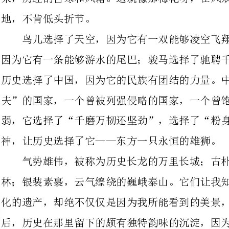
历史选择了中国，因为它的民族有团结的力量。中国，一个曾被称为“东亚病
夫”的国家，一个曾被列强侵略的国家，一个曾饱经风霜的国家，但它并不懦
弱，它选择了“千磨万韧还坚劲”，选择了
神，让历史选择了它——东方一只永恒的雄狮。
气势雄伟，被称为历史长龙的万里长城；古朴典雅，优美如画的苏州园
林；银装素裹，云气缭绕的巍峨泰山。它们让我知道，它们能成为世界历史文
化的遗产，却绝不仅仅是因为我所能看到的美景，更多的却应该是岁月流逝
后，历史在那里留下的颇有独特韵味的沉淀，因为我知道是历史选择了中国。
中国有悠久而深厚的文化底蕴。夜深人静，长明灯旁，一个虚弱的身影正记录
着历史的沧桑。他，司马迁，饱含心酸用自己的丹青妙笔著成了“史家之绝
唱，无韵之离骚”的史学臣著——《史记》，史学的天空因为有了你这颗星而
更加煜煜闪光，文学的园地也因为有你这颗星而更加灿烂辉煌，我想这些是伟
大人物积累而成的文化。
汩罗江上的一圈涟漪，让我不得不想到屈原，一个愤世嫉俗，报国无门的臣