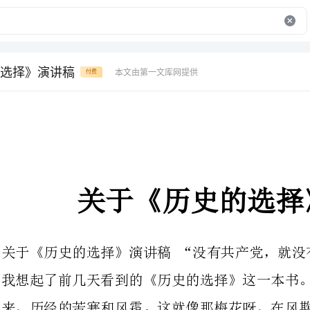
选择》演讲稿
本文由第一文库网提供
付费
关于《历史的选择》演讲稿
关于《历史的选择》演讲稿“没有共产党，
我想起了前几天看到的《历史的选择》这一
来，历经的苦寒和风霜。这就像那梅花呀，在风欺雪压面前，从来都是顶天立
地，不肯低头折节。
鸟儿选择了天空，因为它有一双能够凌空飞翔的翅膀；鱼儿选择了海洋，
因为它有一条能够游水的尾巴；骏马选择了驰聘千里，因为它有矫健的身姿；