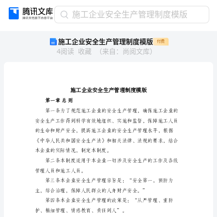
施
施工企业安全生产管理制度模版
工
施工企业安全生产管理制度模版
付费
企
4
阅读
收藏
（
来自
：
尚阅文库
）
业
安
全
生
产
管
第一章总则
理