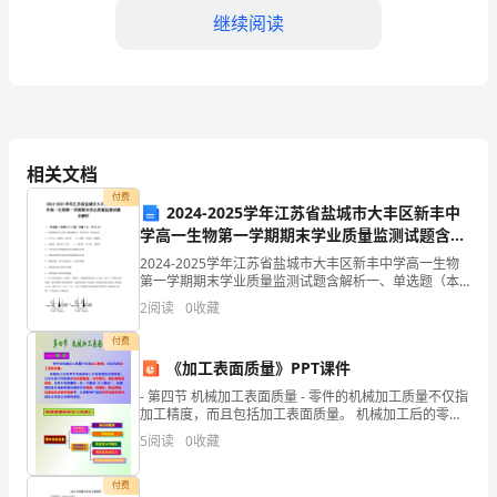
一
继续阅读
条
为
了
规
相关文档
付费
范
2024-2025学年江苏省盐城市大丰区新丰中
学高一生物第一学期期末学业质量监测试题含解
施
析
2024-2025学年江苏省盐城市大丰区新丰中学高一生物
理，负责安全生产管
第一学期期末学业质量监测试题含解析一、单选题（本
工
题共10小题，每题3分，共30分）1、衣藻细胞有丝分裂
2
阅读
0
收藏
中期的细胞中，都存在的一组结构是( )A
企
付费
业
《加工表面质量》PPT课件
- 第四节 机械加工表面质量 - 零件的机械加工质量不仅指
的
加工精度，而且包括加工表面质量。 机械加工后的零件
表面实际上不是理想的光滑表面，它存
安
5
阅读
0
收藏
全
付费