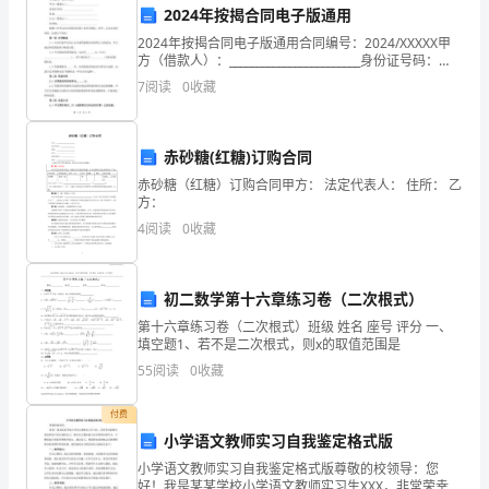
2024年按揭合同电子版通用
生
第三章安全生产管理
2024年按揭合同电子版通用合同编号：2024/XXXXX甲
产
方（借款人）：________________________身份证号码：
________________________住址：______
7
阅读
0
收藏
管
理，
赤砂糖(红糖)订购合同
确
赤砂糖（红糖）订购合同甲方： 法定代表人： 住所： 乙
方：
保
4
阅读
0
收藏
施
工
工的应急处置能力和
初二数学第十六章练习卷（二次根式）
企
第十六章练习卷（二次根式）班级 姓名 座号 评分 一、
填空题1、若不是二次根式，则x的取值范围是
业
55
阅读
0
收藏
的
付费
小学语文教师实习自我鉴定格式版
安
小学语文教师实习自我鉴定格式版尊敬的校领导：您
全
好！我是某某学校小学语文教师实习生XXX，非常荣幸能