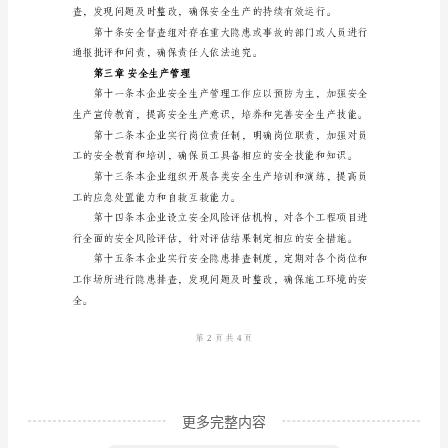
产
管
理
第二章企业安全生产组织
制
度
模
政策制定、重大决策
版
第
一
章
总
则
更多完整内容
第