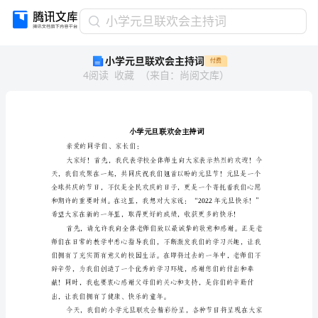
小
小学元旦联欢会主持词
学
小学元旦联欢会主持词
付费
元
4
阅读
收藏
（
来自
：
尚阅文库
）
旦
联
欢
会
主
持
亲爱的同学们、家长们：
词