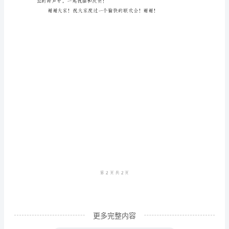
的
同
学
们、
家
长
们：
大
家
好！
首
先，
我
更多完整内容