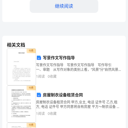
代
继续阅读
表
学
校
全
相关文档
体
付费
写景作文写作指导
师
写景作文写作指导 写景作文写作指导 写作导引
一、审题 从写作对象的类别上看，“风景”分“自然风景”
生
和“社会（人文）风景”两大类；从立意的深浅度上分析，
1
阅读
0
收藏
“风景”
向
付费
大
房屋制衣设备租赁合同
旦的钟声中，一起祝福和庆贺！
家
房屋制衣设备租赁合同 甲方,业主, 电话 证件号 乙方,租
方, 电话 证件号 甲方同意将自有房屋 平方～制衣设备 台,
表
具体明细另有统计,租给乙方做自营服装厂之用～经甲乙
1
阅读
0
收藏
双方充分协商同意制定合同如下:
示
付费