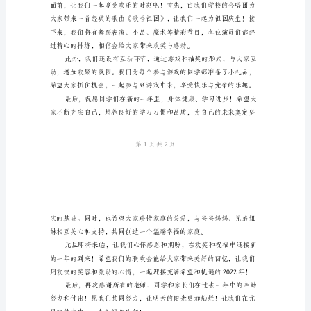
小
学
元
旦
联
欢
会
主
持
词
出，让我们拥有了健康、快
亲
爱