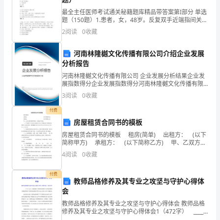
游
最全主任医师考试通关秘籍题库精品带答案第I部分 单选
词
病人姓名，就可以开出药方解
题（150题）1.患者，女，48岁。反复双手近端指间关
节、膝关节痛伴晨僵2年，肘部伸侧可触及皮下结节，质
2
阅读
0
收藏
的
硬、无触痛。A: 影像学B: 血C反应蛋白C
范
河南林隆樾文化传播有限公司介绍企业发展
分析报告
文，
米。一个缆车挂兜可以乘坐6个人。
河南林隆樾文化传播有限公司 企业发展分析结果企业发
供
展指数得分企业发展指数得分河南林隆樾文化传播有限
公司综合得分说明：企业发展指数根据企业规模、企业
3
阅读
0
收藏
创新、企业风险、企业活力四个维度对企业发展情况进
朋
行评
付费
友
房屋租赁合同书的模板
房屋租赁合同书的模板 租房(简单) 出租方： (以下
们
简称甲方) 承租方： (以下简称乙方) 甲、乙双方就
房屋租赁事宜，达成如下协
阅
4
阅读
0
收藏
读
付费
教师品格修养及其专业之攻坚与守护心得体
参
会
教师品格修养及其专业之攻坚与守护心得体会 教师品格
考。
修养及其专业之攻坚与守护心得体会1（472字） ____
年4月26日，我校邀请了全国著名的教育专家李淑章教授