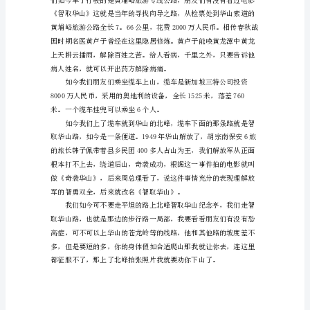
导
游
点的。
对
景
点
的
讲
解
剑的地方和华山这个元宝合影。
词，
那
么，
下
面