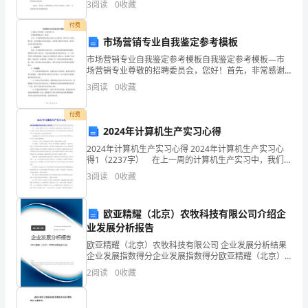
各
3
阅读
0
收藏
为我校教师做了《教师的品格修养及其专业之
位
付费
市场营销专业自我鉴定参考模板
朋
市场营销专业自我鉴定参考模板自我鉴定参考模板—市
场营销专业尊敬的招聘委员会，您好！首先，非常感谢
友：
您能给我这次展示自己的机会。我毕业于市场营销专
3
阅读
0
收藏
业，并希望通过这次自我鉴定，向您展示我的专业技
能、经验以及
付费
朋
2024年计算机生产实习心得
友
2024年计算机生产实习心得 2024年计算机生产实习心
得1（2237字） 在上一周的计算机生产实习中，我们
们
参观了杨树浦发电厂和南汇电信局，并听了软件工程师
3
阅读
0
收藏
讲座和南汇电信局的技术报告。这些宝贵的经验
好，
欧亚精耀（北京）农牧科技有限公司介绍企
欢
业发展分析报告
送
欧亚精耀（北京）农牧科技有限公司 企业发展分析结果
企业发展指数得分企业发展指数得分欧亚精耀（北京）
朋
农牧科技有限公司综合得分说明：企业发展指数根据企
2
阅读
0
收藏
业规模、企业创新、企业风险、企业活力四个维度对企
友
业发