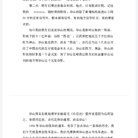
各位朋友：
山
的
导
游
词
的
范
首先我要讲一下考前须知：
文
一
般
都
是