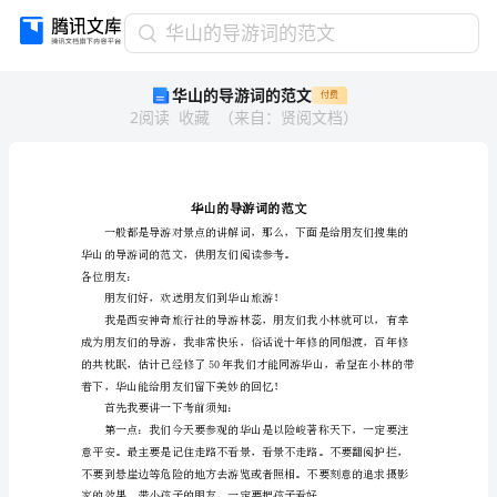
华
华山的导游词的范文
山
华山的导游词的范文
付费
的
2
阅读
收藏
（
来自
：
贤阅文档
）
导
游
词
的
范
文
华