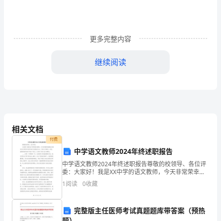
是
给
更多完整内容
朋
继续阅读
友
们
搜
集
相关文档
的
付费
华
中学语文教师2024年终述职报告
中学语文教师2024年终述职报告尊敬的校领导、各位评
山
委：大家好！我是XX中学的语文教师，今天非常荣幸能
够在这里向各位领导和专家学者们汇报我在过去一年的
1
阅读
0
收藏
的
工作情况。首先，我要感谢学校给予我这个机会，让我
有
导
完整版主任医师考试真题题库带答案（预热
题）