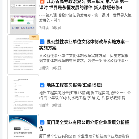
江苏省高考政治复习 第三单元 第八课 第一
的
课时 世界是永恒发展的课件 新人教版必修4
试
- - - 第八课 唯物辩证法的发展观 - 第一课时 世界是永恒
发展的 - 例 1
用
3
阅读
0
收藏
期。
付费
县公益性事业单位文化体制改革实施方案—
在
实施方案
县公益性事业单位文化体制改革实施方案—实施方案根
这
大潮中获得更大的成功。
据文化体制改革的有关要求，为进一步深化公益性事业
单位文化体制改革，促进文化事业的繁荣与发展，现结
一
2
阅读
0
收藏
合实际，提出以下实施意见。一、统一思想，提高认识
深化文
年
地质工程实习报告(汇编15篇)
的
地质工程实习报告(汇编15篇)地质工程实习报告2 一：介
绍 专业年级 09水利水电工程 学 号 姓 名 指导教师 提 纲
时
实习时间、地点、路线和目的等 二、实习区概况
1
阅读
0
收藏
间
里，
厦门禹全实业有限公司介绍企业发展分析报
告
我
厦门禹全实业有限公司 企业发展分析结果企业发展指数