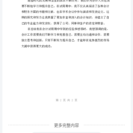
学
到
了
第三，主动沟通和合作
什
么
在
2023
年，
我
满意。
入
职
了
一
更多完整内容