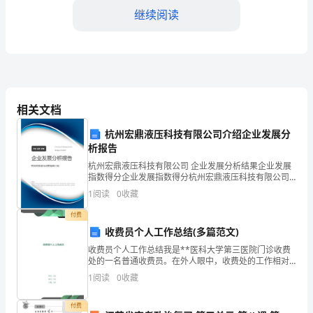
家
继续阅读
会
计
第四，独立思考和解
事
务
相关文档
所，
杭州宏鼎液压科技有限公司介绍企业发展分
开
析报告
杭州宏鼎液压科技有限公司 企业发展分析结果企业发展
始
指数得分企业发展指数得分杭州宏鼎液压科技有限公司
综合得分说明：企业发展指数根据企业规模、企业创
1
阅读
0
收藏
了
彻执行，为客户创造更多的价值。
新、企业风险、企业活力四个维度对企业发展情况进行
评价。
付费
为
第五，不断学习和提升自己
收费员个人工作总结(多篇范文)
期
收费员个人工作总结我是**医科大学第三医院门诊收费
处的一名普通收费员。在外人眼中，收费处的工作相对
一
于其它科室似乎轻松了许多，它无外乎是整日坐在微机
1
阅读
0
收藏
前机械地重复着一收一付的简单操作，似乎既无需很高
年
的技术
付费