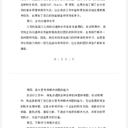
了
在试用期中学到的一些经验和感悟。
什
第一，仔细地理解企
么
我
在
会
计
部门进行沟通和合作。
试
第二，精通会计软件应用
用
期
中