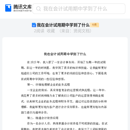
我
我在会计试用期中学到了什么
在
我在会计试用期中学到了什么
付费
会
2
阅读
收藏
（
来自
：
贤阅文档
）
计
试
用
期
中
学
到