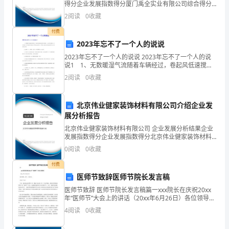
得分企业发展指数得分厦门禹全实业有限公司综合得分
学
说明：企业发展指数根据企业规模、企业创新、企业风
2
阅读
0
收藏
险、企业活力四个维度对企业发展情况进行评价。该企
到
业的
付费
了
2023年忘不了一个人的说说
2023年忘不了一个人的说说 2023年忘不了一个人的说
很
说1 1、无数暖湿气流随着车辆经过，卷起风低速搅动
着逆光的颜色，让人看不见眼前，看不见身后，看不见
2
阅读
0
收藏
多
别人的表情，看不见远方的灯火，看不见一秒秒之
的
北京伟业健家装饰材料有限公司介绍企业发
知
展分析报告
北京伟业健家装饰材料有限公司 企业发展分析结果企业
识
发展指数得分企业发展指数得分北京伟业健家装饰材料
有限公司综合得分说明：企业发展指数根据企业规模、
0
阅读
0
收藏
和
企业创新、企业风险、企业活力四个维度对企业发展情
况进
付费
技
医师节致辞医师节院长发言稿
能，
医师节致辞 医师节院长发言稿篇一xxx院长在庆祝20xx
年“医师节”大会上的讲话（20xx年6月26日）各位领导，
让
同仁、同志们：大家下午好！今天，我们在这里欢聚一
4
阅读
0
收藏
堂，我跟大家心情一样，开心和激动。我们
我