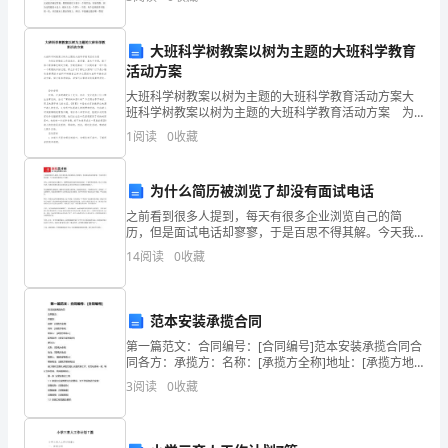
置，以恢复文章的全貌。主要目的是考核考生对5
期
大班科学树教案以树为主题的大班科学教育
已
活动方案
满
大班科学树教案以树为主题的大班科学教育活动方案大
班科学树教案以树为主题的大班科学教育活动方案 为
一
保证事情或工作高起点、高质量、高水平开展，就不得
1
阅读
0
收藏
不需要事先制定方案，方案是解决一个问题或者一项工
程，
年。
为什么简历被浏览了却没有面试电话
按
之前看到很多人提到，每天有很多企业浏览自己的简
照
历，但是面试电话却寥寥，于是百思不得其解。今天我
就来解答这个问题。首先，以前有说过无数次了，招聘
14
阅读
0
收藏
网站的在线申请其实就是一个邮件转发系统，你点了在
党
线申请，你
章
范本安装承揽合同
第
第一篇范文：合同编号：[合同编号]范本安装承揽合同合
同各方：承揽方：名称：[承揽方全称]地址：[承揽方地
七
址]联系人：[承揽方联系人]联系电话：[承揽方联系电话]
3
阅读
0
收藏
委托方：名称：[委托方全称]地址：[委
条