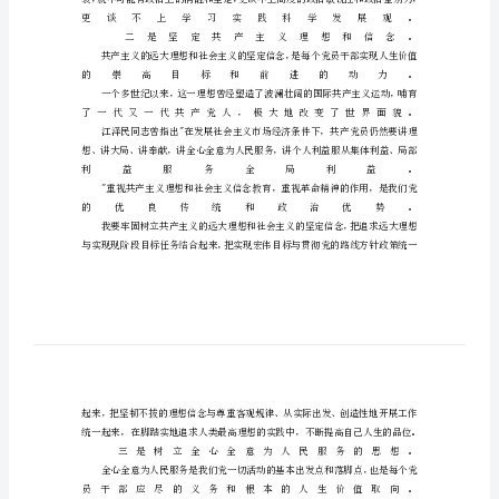
本
色
转
正
申
请
书
永
葆
人