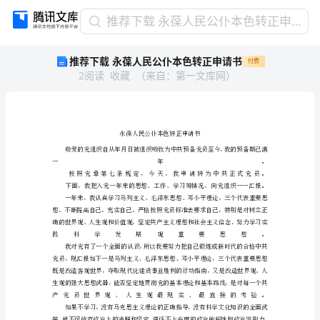
推
推荐下载 永葆人民公仆本色转正申请书
荐
推荐下载 永葆人民公仆本色转正申请书
付费
下
2
阅读
收藏
（
来自
：
第一文库网
）
载
永
葆
人
民
公
仆