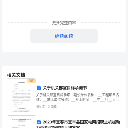
党
组
更多完整内容
织
自
继续阅读
从
年
月
日
相关文档
付费
被
关于机关部室目标承诺书
组
关于机关部室目标承诺书建设单位名称：___工程项目名
称：___施工单位名称：___开工时间：___年___月___日 竣
织
工时间：___年___月___日 工程内容：___ ___我单位郑重申
4
阅读
0
收藏
明：截至上
吸
2023年宜春市宜丰县国家电网招聘之机械动
收
力类考试题库精品加答案