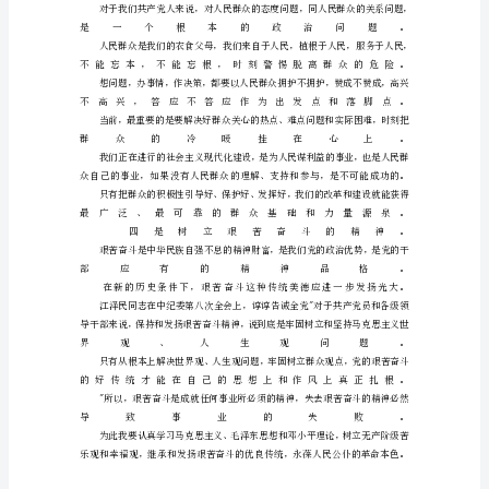
民
公
仆
本
色
转
正
申
请
书
敬
爱
的