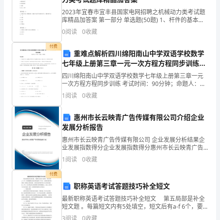
为
2023年宜春市宜丰县国家电网招聘之机械动力类考试题
库精品加答案 第一部分 单选题(50题) 1、杆件的基本变
中
形包括( )。A.轴向拉压B.剪切扭转C.弯曲D.以上4种【答
0
阅读
0
收藏
案】：D2、螺纹升
共
付费
重难点解析四川绵阳南山中学双语学校数学
预
七年级上册第三章一元一次方程方程同步训练试
题（含答案解析）
四川绵阳南山中学双语学校数学七年级上册第三章一元
备
一次方程方程同步训练 考试时间：90分钟；命题人：教
研组考生注意：1、本卷分第I卷（选择题）和第Ⅱ卷（非
党
1
阅读
0
收藏
选择题）两部分，满分100分，考试时间90分钟2
员
惠州市长云映青广告传媒有限公司介绍企业
发展分析报告
至
惠州市长云映青广告传媒有限公司 企业发展分析结果企
今，
业发展指数得分企业发展指数得分惠州市长云映青广告
传媒有限公司综合得分说明：企业发展指数根据企业规
1
阅读
0
收藏
我
模、企业创新、企业风险、企业活力四个维度对企业发
展情
付费
的
职称英语考试答题技巧补全短文
预
最新职称英语考试答题技巧补全短文 第五局部是补全
短文题 。每篇短文内有5处填空，短文后有a-f 6个，要
备
求根据短文的内容来选择5个句子，分别补回原有的位
3
阅读
0
收藏