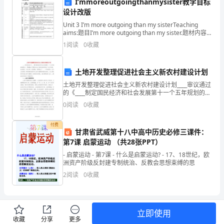
I’mmoreoutgoingthanmysister教学目标
任
设计改版
六、个人不足与展望
Unit 3 I’m more outgoing than my sisterTeaching
电
aims:题目I’m more outgoing than my sister.题材内容
本单元以描述朋友
1
阅读
0
收藏
厂
运
土地开发整理促进社会主义新农村建设计划
行
土地开发整理促进社会主义新农村建设计划____审议通过
的《____制定国民经济和社会发展第十一个五年规划的建
人
议》，明确提出了建设社会主义新农村的目标为“生产发
0
阅读
0
收藏
展，生活宽裕，乡风文明，村容整洁，管理民主
员
付费
甘肃省武威第十八中高中历史必修三课件：
技
第7课 启蒙运动 （共28张PPT）
术
- 启蒙运动 - 第7课 - 什么是启蒙运动? - 17、18世纪，欧
洲资产阶级反封建专制统治、反教会思想束缚的思
岗
2
阅读
0
收藏
位
的
立即使用
收藏
分享
更多
献。