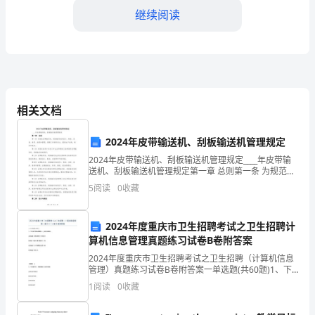
结
继续阅读
范
文
四、节能与资源利用
尊
相关文档
敬
的
2024年皮带输送机、刮板输送机管理规定
领
2024年皮带输送机、刮板输送机管理规定____年皮带输
送机、刮板输送机管理规定第一章 总则第一条 为规范皮
带输送机、刮板输送机的设计、制造、安装、使用、维
导：
5
阅读
0
收藏
修和管理，保障工作场所安全，提高生产效率，
您
五、团队协作与沟通能力
2024年度重庆市卫生招聘考试之卫生招聘计
好！
算机信息管理真题练习试卷B卷附答案
在
2024年度重庆市卫生招聘考试之卫生招聘（计算机信息
管理）真题练习试卷B卷附答案一单选题(共60题)1、下
列关于算法的概念，( )是不正确的。A.算法是计算机求解
我
1
阅读
0
收藏
问题的步骤B.算法产生的结果不能
担