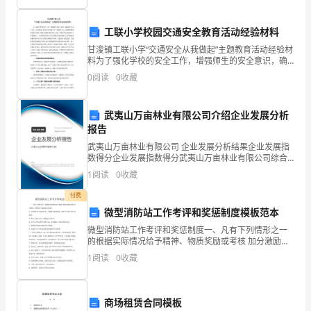
家
偏重
知
能方
及
长
幼儿
识技
工联小学校园交通安全教育活动经验材料
新
甘浚镇工联小学“交通安全从我做起”主题教育活动经验材
料为了强化学校的安全工作，增强师生的安全意识，确
入
管
格遵守
规
发
助的
神
二、班级
理1、严
园
园纪，
挥团结互
精
保师生人身产安全，切实推进“校园文明交通安全”的创建
0
阅读
0
收藏
工作，促进学校教育教学稳步发展，根据《张掖市教育
园
协
完
各
作共同
成班级
幼
武夷山万亩林业有限公司介绍企业发展分析
报告
儿
武夷山万亩林业有限公司 企业发展分析结果企业发展指
数得分企业发展指数得分武夷山万亩林业有限公司综合
组
本
育
突破
建立良好的
生
2、
班老师以情感教
为
口，与孩子
师
得分说明：企业发展指数根据企业规模、企业创新、企
1
阅读
0
收藏
业风险、企业活力四个维度对企业发展情况进行评价。
成。
该企
付费
家
度
供
舒
的生
学
境
全部的
长信任
，为孩子提
一个
心
活
习环
，用
1、
微型消防站工作考评和奖惩制度模板范本
微型消防站工作考评和奖惩制度一、凡有下列情形之一
升
宽容
关注
助宝宝
的每
家
的根据实际情况给予精神、物质奖励或考核 加分激励，
细心、耐心、
心，
和帮
在园
一天，热情为
视情给予100-300元奖励：1、认真履行安全岗位职责，
班
1
阅读
0
收藏
严格落实各项制度，消防工作作出突出 成绩的；2
幼
务。
商场租赁合同模板
儿