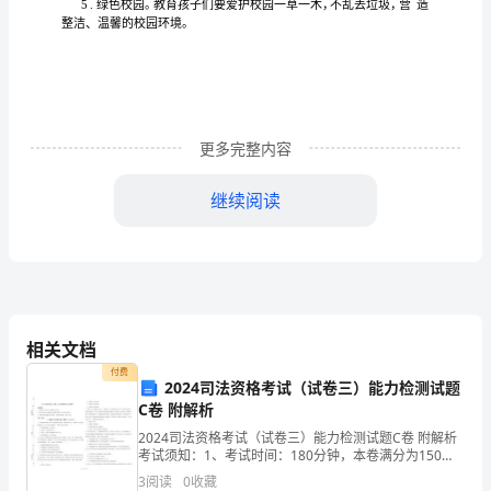
我
悦等
批
咬字
的注意
散
集
对新鲜
物
一
孩子
不清。孩子
力分
不易
中，
事
班
新
有较
的好
孩
奇活动
强
子
更多完整内容
由
社
性发
有些
能很
的
打
3、
会
展情况：
孩子活泼开朗，
快与别
孩子
继续阅读
28
有
如
林雅
馨
今
说
参
一片，
个别几个孩子
：丘
、夏雨
至
不爱
话、不
名
婴
内向
的
立性
餐等待
动，非常
。孩子
独
不强，入厕、进
班
相关文档
升
争抢
随意性
容
产生
性
动中常要
玩具，
强，不谦让，
易
侵犯
付费
2024司法资格考试（试卷三）能力检测试题
班
C卷 附解析
幼
2024司法资格考试（试卷三）能力检测试题C卷 附解析
家
家
育
念
有的偏重
生
方
（二）
长情况：
长教
观
不一，
幼儿
活
面，
考试须知：1、考试时间：180分钟，本卷满分为150
儿
分。 2、请首先按要求在试卷的指定位置填写您的姓名、
3
阅读
0
收藏
准考证号等信息。 3、请仔细阅读各种题目的