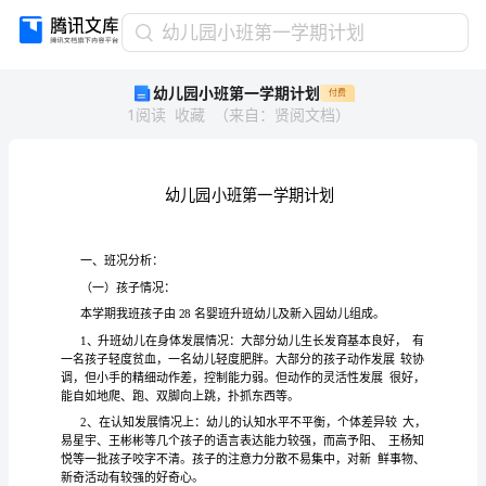
幼
幼儿园小班第一学期计划
儿
幼儿园小班第一学期计划
付费
园
1
阅读
收藏
（
来自
：
贤阅文档
）
小
班
第
一
学
期
计