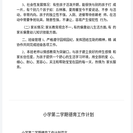
划
幼
儿
园
小
班
第
一
学
一、班况分
期
计
划