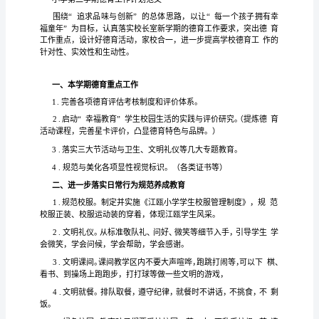
一、
本学
由
名
新
组
期我班孩子
28
婴班升班幼儿及
入园幼儿
班
况
分
1、升班幼儿在
展情况：
分幼儿
长
基
，
析：
名
轻度贫血
名
轻度
大部
的
发
一
孩子
，一
幼儿
肥胖。
分
孩子动作
展
（一）
孩
手的
差
控
能
的
性发
很好
调，但小
精细动作
，
制
力弱。但动作
灵活
展
子
能
如
跑
脚向
跳
扑抓
等
情
自
地爬、
、双
上
，
东西
况：
本
知发
的
知
体差
较大
2、在认
展情况上：幼儿
认
水平不平衡，个
异
学
易星宇、王彬彬
几个孩子
语言
达
力
强，而
予阳、王
期