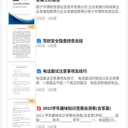
会
南宁市博软思道信息技术有限公司 企业发展分析结果企
业发展指数得分企业发展指数得分南宁市博软思道信息
之
技术有限公司综合得分说明：企业发展指数根据企业规
2
阅读
0
收藏
模、企业创新、企业风险、企业活力四个维度对企业发
类
展情
付费
的
驾校安全隐患排查总结
活
4
阅读
0
收藏
动，
用
电话面试注意事项及技巧
于
电话面试注意事项及技巧 电话面试的错误以及注意事
互
项 1.想着这不是一个真正的面试 有些求职者把电话面
试看成一场用来彼此了解的闲聊，这是一种误解。电话
4
阅读
0
收藏
面试是雇主为了缩小候选者范围并决定谁可以继续
相
付费
帮
2023学年趣味知识竞赛自测卷(含答案)
助
2023 学年趣味知识竞赛自测卷(含答案)学校:________ 班
级:________ 姓名:________ 考号:________一、单选题(50
和
题)1.有位陌生同学在宿舍楼外说她忘记带卡了，
2
阅读
0
收藏