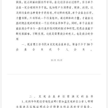
的
意
义
1、
何
为
商
会
商
会
是
有