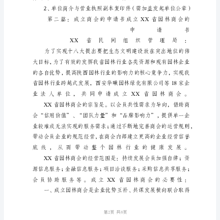
一
些
商
人
和
一
些
企
业
家
组
成
的