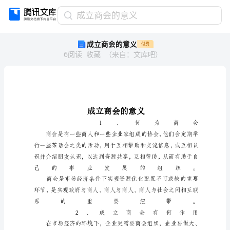
成
成立商会的意义
立
成立商会的意义
付费
商
6
阅读
收藏
（
来自
：
文库吧
）
会
的
意
义
成
立
商
会