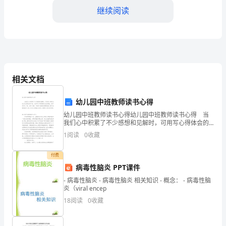
法
继续阅读
定
代
表
规定。
人：
相关文档
五、保密责任：
[法
幼儿园中班教师读书心得
定
幼儿园中班教师读书心得幼儿园中班教师读书心得 当
合同后仍须履行保密责任。
我们心中积累了不少感想和见解时，可用写心得体会的
代
方式将其记录下来，这样可以不断更新自己的想法。是
1
阅读
0
收藏
不是无从下笔、没有头绪？下面是小编收集整理的幼儿
六、违约责任：
表
园
付费
人
病毒性脑炎 PPT课件
动合同并追究其法律责任。
姓
- 病毒性脑炎 - 病毒性脑炎 相关知识 - 概念： - 病毒性脑
炎（viral encep
七、其他条款：
名]
18
阅读
0
收藏
注