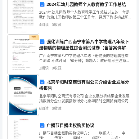
2024年幼儿园教师个人教育教学工作总结
册
2024年幼儿园教师个人教育教学工作总结过去的一年是
解决。
地
我作为幼儿园教师的第三个工作年，经历了许多挑战和
成长。在这一年里，我参与了幼儿园的各项教育教学工
4
阅读
0
收藏
址：
作，尽心尽力地为孩子们提供最好的教育环境和指导。
以下
[注
日期：\t\t\t\t\t日期：
付费
强化训练广西南宁市第八中学物理八年级下
册物质的物理属性综合测试试卷（含答案详解
册
版）
广西南宁市第八中学物理八年级下册物质的物理属性综
地
合测试 考试时间：90分钟；命题人：教研组考生注意：
1、本卷分第I卷（选择题）和第Ⅱ卷（非选择题）两部
2
阅读
0
收藏
址]
分，满分100分，考试时间90分钟2、答卷前，考生
乙
北京华阳时空商贸有限公司介绍企业发展分
析报告
方
北京华阳时空商贸有限公司 企业发展分析结果企业发展
指数得分企业发展指数得分北京华阳时空商贸有限公司
（员
综合得分说明：企业发展指数根据企业规模、企业创
6
阅读
0
收藏
新、企业风险、企业活力四个维度对企业发展情况进行
工）：
评价。
[员
广播节目播出权购买协议
广播节目播出权购买协议甲方：_____联系人：_____电
工
话：_____传真：_____网址：_____邮箱：_____户名：_____