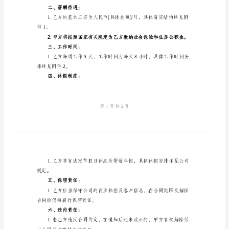
版
法定代表人：[法定代表人姓名]
注册地址：[注册地址]
2024
乙方（员工）：[员工姓名]
年
书
身份证号：[身份证号]
面
现居住地址：[现居住地址]
劳
动
分平等自愿的基础上，达成
合
一、岗位及职责：
同
电
子
务。
版
二、薪酬待遇：