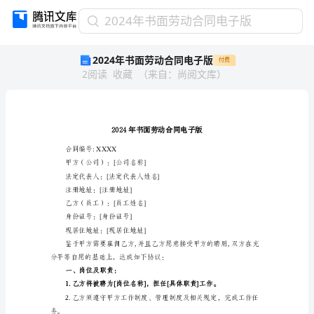
2024
2024年书面劳动合同电子版
年
2024年书面劳动合同电子版
付费
书
2
阅读
收藏
（
来自
：
尚阅文库
）
面
劳
动
合
同
电
合同编号:XXXX
子
甲方（公司）：[公司名称]