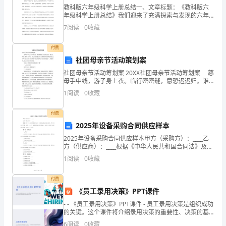
教科版六年级科学上册总结一、文章标题：《教科版六
诧
五、教学方法
年级科学上册总结》我们迎来了充满探索与发现的六年
级科学上册的学习旅程。本文旨在全面回顾和梳理六年
圣
7
阅读
0
收藏
级科学上册的主要内容，帮助学生更好地理解和掌握科
学知识，
叹
付费
学生在草稿上演写。
社团母亲节活动策划案
偏
社团母亲节活动筹划案 20XX社团母亲节活动筹划案 慈
六、教学准备（预习内容）
煽
母手中线，游子身上衣。临行密密缝，意恐迟迟归。谁
1
言寸草心，报得三春晖。那么大家知道20XX社团母亲节
1
阅读
0
收藏
活动筹划案怎么写吗？以下是筹划书网的“20
2
刷
七、教学过程
付费
善
2025年设备采购合同供应样本
教学内容
教师活动
甩
2025年设备采购合同供应样本甲方（采购方）：____乙
1.谈话：时间是无价的，
方（供应商）：____根据《中华人民共和国合同法》及相
屎
由古至今有多少名人告诫
关法律法规的规定，甲乙双方在平等、自愿、公平、诚
1
阅读
0
收藏
我们要珍惜时间，请同学们
实信用的原则基础上，就甲方采购乙方提供的设
藐
说说你积累的关于时间的
一
、利用珍惜时间的
付费
名言导入
名言。
险
《员工录用决策》PPT课件
2.那么今天我们来学习一
涣
- - 《员工录用决策》PPT课件 - 员工录用决策是组织成功
篇和时间赛跑的课文——
的关键。这个课件将介绍录用决策的重要性、决策的基
板书：13和时间赛跑
本原则以及决策过程中的挑战和解决方案。
确
6
阅读
0
收藏