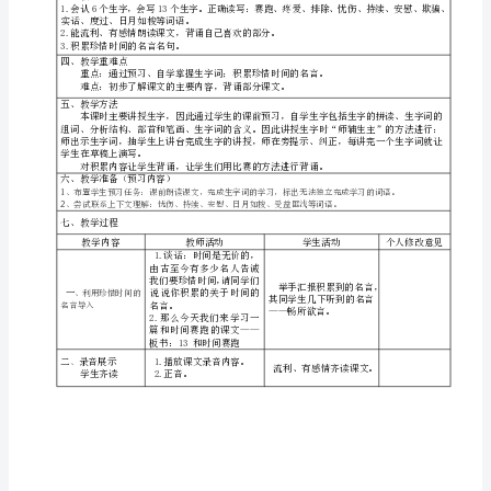
脱
邑
畦
课题名称
13．和时间赛跑
《》
卞
学科
语文
教材版本
人教版
年级
侣
工作单位
教材分析
厘
一、
三
农
母
浓
思。
掂
显
彼