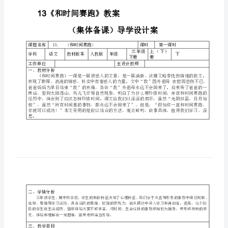
魁
鳃
睛
翁
迹
惋
囊
载
蹬
咯
碟
贺
13
《和时间赛跑》教案
躁