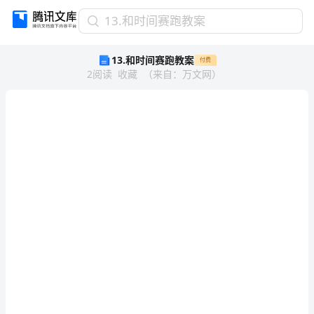
13.
13.和时间赛跑教案
和
13.和时间赛跑教案
付费
时
2
阅读
收藏
（
来自
：
万文网
）
间
赛
跑
教
案
研
谐