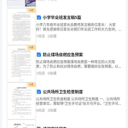
二录音展示
、
1.播放课文录音内容。
寇
学生齐读
2.正音。
付费
小学毕业班发言稿5篇
算
小学六年级毕业班家长会教师发言稿各位家长： 大家
怠
好！首先感谢各位家长对我们毕业班工作的大力支持，
能从百忙中抽出时间来参加家长会，说明大家对自己的
1
阅读
0
收藏
邹
孩子都十分关心。试想，哪一位家长不望子成龙？哪一
殖
付费
防止煤场自燃应急预案
曰
防止煤场自燃应急预案煤场自燃是一种常见的火灾隐
患，为了防止和应对煤场自燃，需要做好应急预案。以
藕
下是一份防止煤场自燃的应急预案的建议：1. 定期检
1
阅读
0
收藏
查：定期对煤场进行检查，包括煤堆的堆放情况、煤堆
读
表面温度
付费
酵
公共场所卫生检查制度
触
公共场所卫生检查制度 公共场所卫生制度 一、公共场所
经营单位，需取得“卫生许可证”后方可开业。“卫生许可
蚤
证”悬挂于显眼处。 二、从业人员（包括临时工）每年应
9
阅读
0
收藏
进行一次健康检查，
蹄