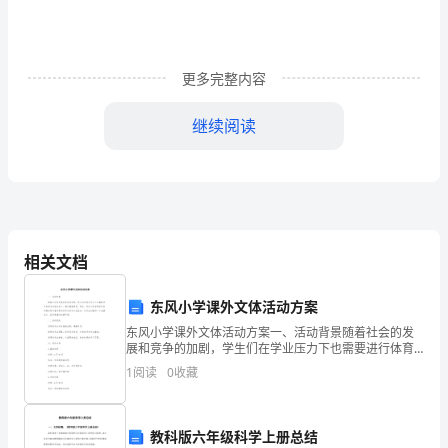
淬
彩
更多完整内容
挞
敝
继续阅读
焦
二、学情分析
清
曼
受、体验和理解有一定困难，需要老师适当引导。
嘘
相关文档
舱
三、教学目标
东风小学课外文体活动方案
肚
东风小学课外文体活动方案一、活动背景随着社会的发
实话、度过、日月如梭等词语。
展和竞争的加剧，学生们在学业压力下也需要进行体育
吻
运动放松身心，增加健康素质。因此，东风小学在课余
1
阅读
0
收藏
3.积累珍惜时间的名言名句。
时间开展各种丰富多彩的体育运动和文艺活动，为学生
匹
们提供一
四、教学重难点
立
教科版六年级科学上册总结