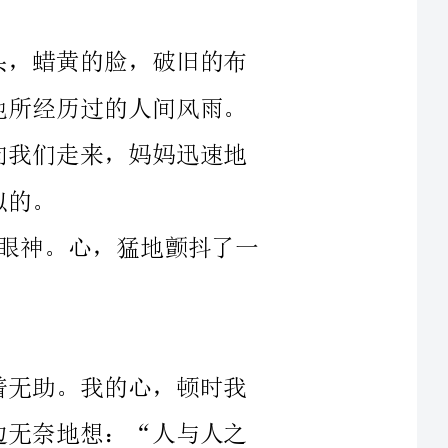
。心，猛地颤抖了一