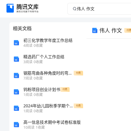
伟
人
相关文档
伟人 作文
作
付
初三化学教学年度工作总结
文
4
阅读
0
收藏
精选药厂个人工作总结
伟
3
阅读
0
收藏
人
钢筋弯曲各种角度时的弯曲调整值表1
付费
优
7
阅读
0
收藏
秀
钨粉项目创业计划书
付费
1
阅读
0
收藏
作
步。
2024年幼儿园秋季学期个人工作计划
付费
文
1
阅读
0
收藏
精
高一信息技术期中考试卷标准版
10
阅读
1
收藏
选