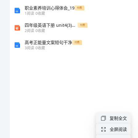
职业素养培训心得体会_19
伟
付费
1
阅读
0
收藏
人
四年级英语下册 unit4(3)课件 苏教牛津版(1)
付费
优
2
阅读
0
收藏
下。
秀
高考正能量文案短句干净
付费
3
阅读
0
收藏
作
文
精
选
偶
然，
复制全文
记
全屏阅读