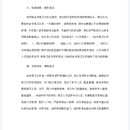
来，
在
上
追溯，为搞好治安保卫工作提供了保证。
级
二、加强教育，提升素质
有
关
部
门
的
__、
帮
助
和