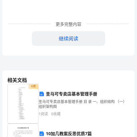
支
持
下，
更多完整内容
我
继续阅读
公
司
紧
紧
相关文档
围
付费
为搞好治安保卫工作奠定了良好的基础。
圣马可专卖店基本管理手册
绕
圣马可专卖店基本管理手册 目 录 一、组织结构 （一）
组织架构图
三、完善制度、狠抓落实
“看
1
阅读
0
收藏
好
自
10加几教案反思优质7篇