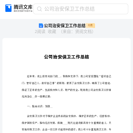
公
公司治安保卫工作总结
司
公司治安保卫工作总结
付费
治
2
阅读
收藏
（
来自
：
贤阅文档
）
安
保
卫
工
作
总
结