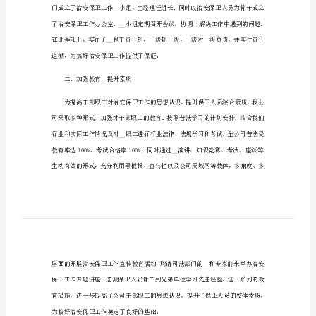
公
司
治
安
况向各位__作一简要汇报：
保
卫
一、提高认识，加强__
工
作
总
结
近
年