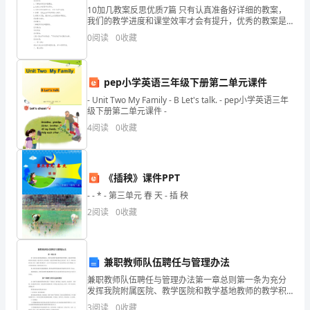
己
10加几教案反思优质7篇 只有认真准备好详细的教案，
我们的教学进度和课堂效率才会有提升，优秀的教案是
门，
提高老师课堂效率和感染力的前提，以下是小编精心为
0
阅读
0
收藏
您推荐的10加几教案反思优质7篇，供大家参考。
管
好
pep小学英语三年级下册第二单元课件
- Unit Two My Family - B Let's talk. - pep小学英语三年
自
级下册第二单元课件 -
己
4
阅读
0
收藏
人，
做
《插秧》课件PPT
四、多措并举、确保成效
- - * - 第三单元 春 天 - 插 秧
好
2
阅读
0
收藏
自
己
兼职教师队伍聘任与管理办法
事”
兼职教师队伍聘任与管理办法第一章总则第一条为充分
发挥我院附属医院、教学医院和教学基地教师的教学积
的
极性、加强 教学基地师资队伍的建设、提高学院人才培
3
阅读
0
收藏