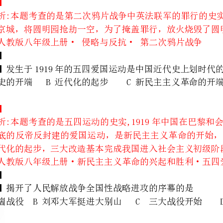
【题文】发生于1919年的五四爱国运动是中国近代史上划时代的大事，它标志着中国
A近代史的开端B近代化的起步C新民主主义革命的开端D进入社会主义初级阶段
动是近代化的起步，三大改造基本完成我国进入社会主义初级阶段，故答案是C。
考点：人教版八年级上册・新民主主义革命的兴起和胜利・五四爱国运动和中国共产党的成立
【题文】揭开了人民解放战争全国性战略进攻的序幕的是
A孟良崮战役B刘邓大军挺进大别山C三大战役开始D渡江战役开始
京和湖北重镇武汉，揭开了人民解放战争全国性战略进攻的序幕，故答案是B。
考点：人教版八年级上册・人民解放战争的胜利・内战烽火
A开国大典B中国人民政治协商会议C西藏和平解放D抗美援朝