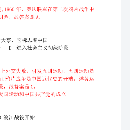
试题分析:本题考查的是五四运动的史实,1919年中国在巴黎和会上外交失败，引发五四运动，五四运动是
一次彻底的反帝反封建的爱国运动，是新民主主义革命的开始，而鸦片战争是中国近代史的开端，洋务运
试题分析:本题考查的是解放战争的史实,1947年夏，刘邓大军挺近大别山，严重威胁到国民党统治中心南
【题文】祖国统一一直是全体炎黄子孙的共同愿望，其中标志祖国大陆获得统一，各族人民实现了大团结
的事件是