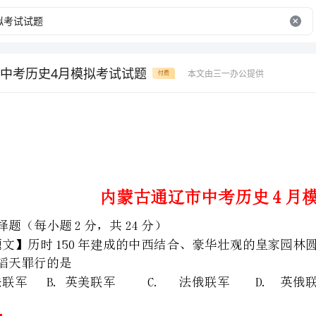
中考历史4月模拟考试试题
本文由三一办公提供
付费
内蒙古通辽市中考历史4月模拟考试试题
一、选择题（每小题2分，共24分）
A.英法联军B.英美联军C.法俄联军D.英俄联军
攻入北京城，将圆明园抢劫一空，为了掩盖罪行，放火烧毁了圆明园，故答案是A。
考点：人教版八年级上册・侵略与反抗・第二次鸦片战争