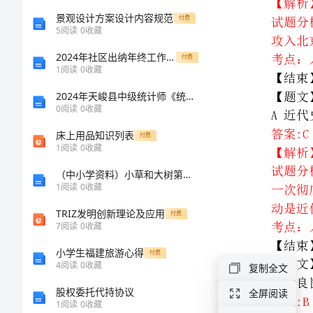
4
景观设计方案设计内容规范
付费
5
阅读
0
收藏
答案:C
月
【解析】
2024年社区出纳年终工作总结
付费
1
阅读
0
收藏
模
2024年天峻县中级统计师《统计基础知识理论及相关知识》深度预测试卷（附答案及解析）
0
阅读
0
收藏
拟
【结束】
床上用品知识列表
付费
考
1
阅读
0
收藏
答案:B
（中小学资料）小草和大树第一课时
试
【解析】
1
阅读
0
收藏
试
TRIZ发明创新理论及应用
付费
7
阅读
0
收藏
题
【结束】
小学生福建旅游心得
付费
4
阅读
0
收藏
复制全文
内
股权委托代持协议
全屏阅读
蒙
答案:C
1
阅读
0
收藏
【解析】