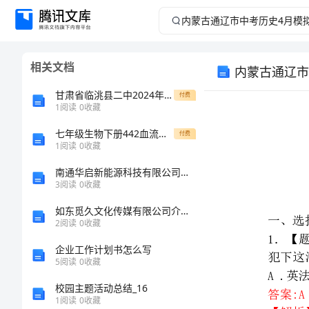
内
蒙
相关文档
内蒙古通辽市
古
甘肃省临洮县二中2024年高一上学期期中生物综合检测试卷（含答案）
付费
通
1
阅读
0
收藏
七年级生物下册442血流的管道血管课堂活动素材新版新人教版
辽
付费
1
阅读
0
收藏
市
南通华启新能源科技有限公司介绍企业发展分析报告
3
阅读
0
收藏
中
犯下这滔天罪行的是
如东觅久文化传媒有限公司介绍企业发展分析报告
2
阅读
0
收藏
考
答案:A
【解析】
企业工作计划书怎么写
历
5
阅读
0
收藏
校园主题活动总结_16
史
1
阅读
0
收藏
【结束】