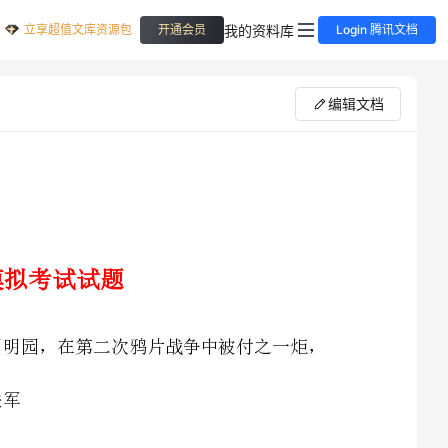
立享超值文库资源包
我的资料库
开通会员
Login 腾讯文档
编辑文档
1．【题文】历时150年建成的中西结合、豪华壮观的皇家园林圆明园，在第二次鸦片战争中被付之一炬，
试题分析:本题考查的是第二次鸦片战争中英法联军的罪行的史实,1860年，英法联军在第二次鸦片战争中