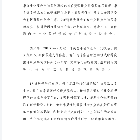
奖
励
全
球
顶
尖
科
学
家
复
旦
大
学