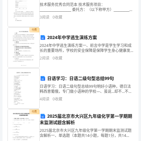
技术服务优秀合同范本 技术服务项目：
“复
____________________ 委托方：（以下称甲方）____________
法定代表人：________________
3
阅读
0
收藏
旦
科
付费
2024年中学逃生演练方案
技
2024年中学逃生演练方案一、前言中学是学生学习和成
长的重要场所，学校的安全保障是保障学生身心健康发
创
展的基础。为了增强学生的安全意识和自救能力，培养
2
阅读
0
收藏
学生逃生的应急能力，我们制定了2024年中学逃生演练
新
论
日语学习：日语二级句型总结99句
坛”
日语学习：日语二级句型总结99句明好小语种，德日法
韩西意葡俄，专门做小语种的学校—、虽说...却不…不要
上，
因为…而….金在持右^力'以 <!:(•、nT、.日本人^力敬言吾
4
阅读
0
收藏
在正X使二、力'?>0火 %打
首
付费
2025届北京市大兴区九年级化学第一学期期
届
末监测试题含解析
“复
2025届北京市大兴区九年级化学第一学期期末监测试题
含解析一、单选题（本题共14小题，每题1分，共14
分）1、下列化学用语既能表示一种元素，又能表示一个