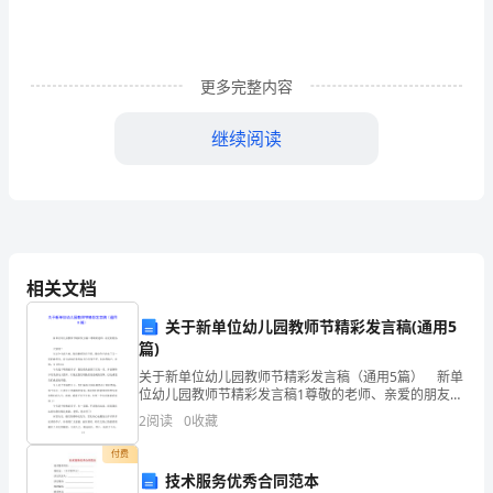
15
日
更多完整内容
披
继续阅读
露，
在
即
将
相关文档
举
关于新单位幼儿园教师节精彩发言稿(通用5
行
篇)
的
关于新单位幼儿园教师节精彩发言稿（通用5篇） 新单
位幼儿园教师节精彩发言稿1尊敬的老师、亲爱的朋友：
第
大家好！ 在这个天高气爽，菊花飘香的日子里，我
2
阅读
0
收藏
们终于迎来了又一届的教师节。首先
二
付费
技术服务优秀合同范本
届