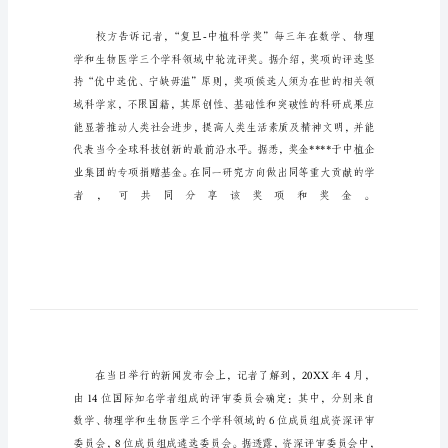
顶
尖
科
学
家
复
旦
大
学
设
奖