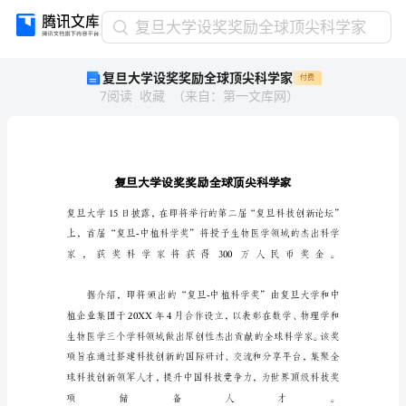
复
复旦大学设奖奖励全球顶尖科学家
旦
复旦大学设奖奖励全球顶尖科学家
付费
大
7
阅读
收藏
（
来自
：
第一文库网
）
学
设
奖
奖
励
全
球