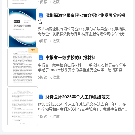
旦-
1
阅读
0
收藏
原子，还能表示一种物质的是 （ ）A．O
中
深圳福源企服有限公司介绍企业发展分析报
植
告
深圳福源企服有限公司 企业发展分析结果企业发展指数
科
得分企业发展指数得分深圳福源企服有限公司综合得分
说明：企业发展指数根据企业规模、企业创新、企业风
3
阅读
0
收藏
学
险、企业活力四个维度对企业发展情况进行评价。该企
业的
付费
奖”
申报省一级学校的汇报材料
将
申报省一级学校的汇报材料一、学校概况. 博罗县华侨中
学是于1993年秋季开办的县重点完全中学，是博罗县一
授
级学校，并于今年6月通过了市一级学校评估。校园占地
5
阅读
0
收藏
面积120193平方米，建筑面积36000平方
予
生
财务会计2025年个人工作总结范文
财务会计2025年个人工作总结范文在过去的一年中，在
物
科室领导和同事们的关心与支持帮助下，我秉持自我严
格要求，致力于学习和勤勉工作，在思想政治、职业能
医
1
阅读
0
收藏
力等方面取得了一定的进步。现在，我将就个人在过去
一年
学