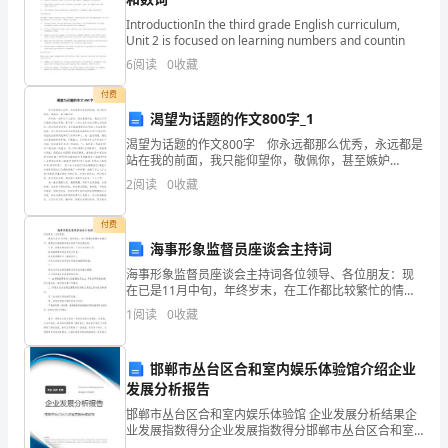
为
IntroductionIn the third grade English curriculum,
集
Unit 2 is focused on learning numbers and countin
权
6
阅读
0
收藏
府对文化事业建设的投入力度。
付费
制
渴望为话题的作文800字_1
和
渴望为话题的作文800字 你永远都那么优秀，永远都是
站在我的前面，我只能仰望你，敬佩你，甚至嫉妒
分
你。 你和我一起参加什么活动，我总是要你去，我自
2
阅读
0
收藏
己不参加是因为我自卑啊，若只有一人可以去参加活动
权
那
付费
制，
海事形象监督员座谈会主持词
下
海事形象监督员座谈会主持词各位领导、各位朋友：现
在已是11月中旬，年终岁末，在工作都比较繁忙的情况
下，感谢各位能够前来参加我们今天的座谈会！下面，
列
1
阅读
0
收藏
我首先向各位介绍一下今天与会的人员：张家港海事局
党委韦
特
邯郸市丛台区合和室内娱乐体验馆介绍企业
点
发展分析报告
中
邯郸市丛台区合和室内娱乐体验馆 企业发展分析结果企
业发展指数得分企业发展指数得分邯郸市丛台区合和室
内娱乐体验馆综合得分说明：企业发展指数根据企业规