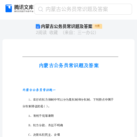
内
内蒙古公务员常识题及答案
蒙
内蒙古公务员常识题及答案
付费
古
2
阅读
收藏
（
来自
：
三一办公
）
公
务
员
常
识
题
及