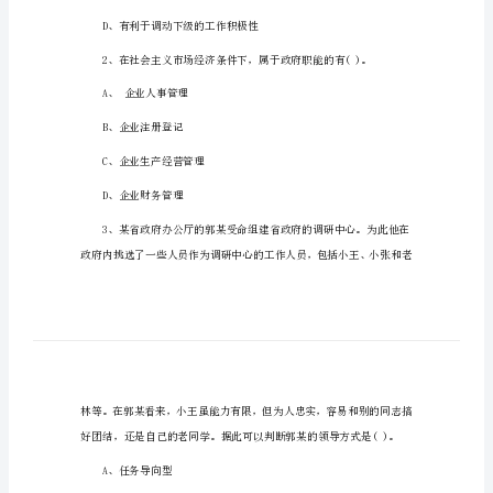
答
案
内蒙古公务员常识题一
内
蒙
古
分权制特征的是()。
公
A、有利于统筹兼顾
务
员
B、权力分散、责任不明确
常
识
C、决策比较民主、合理
题
D、有利于调动下级的工作积极性
及