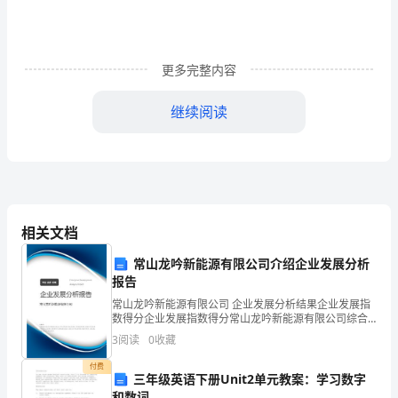
1、
在
更多完整内容
行
继续阅读
政
权
力
体
相关文档
A、任务导向型
制
常山龙吟新能源有限公司介绍企业发展分析
中
报告
B、关系导向型
可
常山龙吟新能源有限公司 企业发展分析结果企业发展指
数得分企业发展指数得分常山龙吟新能源有限公司综合
以
C、民主型
得分说明：企业发展指数根据企业规模、企业创新、企
3
阅读
0
收藏
业风险、企业活力四个维度对企业发展情况进行评价。
分
该企
付费
三年级英语下册Unit2单元教案：学习数字
D、专制型
和数词