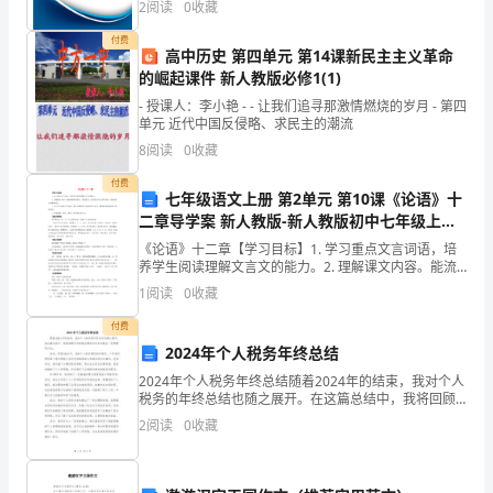
属
2
阅读
0
收藏
模、企业创新、企业风险、企业活力四个维度对企业发
展情
于
付费
高中历史 第四单元 第14课新民主主义革命
括()。
的崛起课件 新人教版必修1(1)
分
- 授课人：李小艳 - - 让我们追寻那激情燃烧的岁月 - 第四
权
单元 近代中国反侵略、求民主的潮流
A、公开道歉
8
阅读
0
收藏
制
付费
B、引咎辞职
特
七年级语文上册 第2单元 第10课《论语》十
二章导学案 新人教版-新人教版初中七年级上册
征
语文学案（含经典国培总结资料）
《论语》十二章【学习目标】1. 学习重点文言词语，培
养学生阅读理解文言文的能力。2. 理解课文内容。能流
的
畅地朗读课文、背诵课文，培养阅读文言文的语感。能
1
阅读
0
收藏
用现代汉语翻译课文。3. 学习古人端正学习态度，
是
付费
(
2024年个人税务年终总结
2024年个人税务年终总结随着2024年的结束，我对个人
)。
税务的年终总结也随之展开。在这篇总结中，我将回顾
今年的税务情况并对未来做出一些预测和计划。首先，
A、
2
阅读
0
收藏
回顾2024年，我的个人税务情况相对稳定。今年我
有