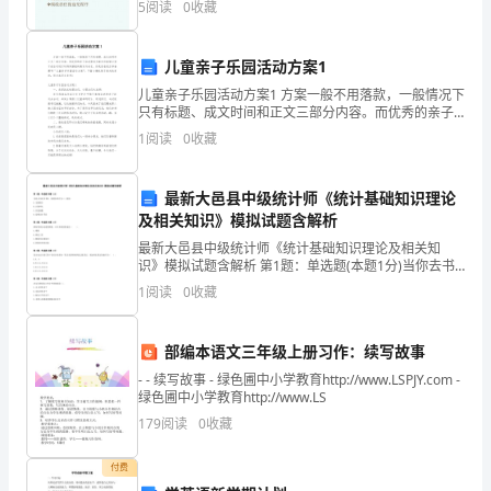
消
5
阅读
0
收藏
费
儿童亲子乐园活动方案1
者
儿童亲子乐园活动方案1 方案一般不用落款，一般情况下
身
只有标题、成文时间和正文三部分内容。而优秀的亲子
活动策划方案往往能够让孩子在活动进行时得到潜能的
1
阅读
0
收藏
体
激发与成长。你是否在找正准备撰写“儿童亲子乐园
健
最新大邑县中级统计师《统计基础知识理论
及相关知识》模拟试题含解析
康，
最新大邑县中级统计师《统计基础知识理论及相关知
依
识》模拟试题含解析 第1题：单选题(本题1分)当你去书
店买书时，你将货币作为（）使用。A.交换媒介B.计量单
1
阅读
0
收藏
据
位C.价值储藏D.延期支付手段第2题：单选题(
《中
部编本语文三年级上册习作：续写故事
华
- - 续写故事 - 绿色圃中小学教育http://www.LSPJY.com -
绿色圃中小学教育http://www.LS
人
179
阅读
0
收藏
民
付费