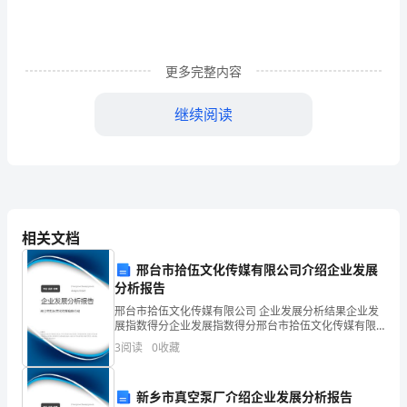
度
1
更多完整内容
第
一
继续阅读
总
则
源。
第
第六条集贸市场
一
相关文档
(一)具备与食品卫生要求相适应
条
邢台市拾伍文化传媒有限公司介绍企业发展
分析报告
为
邢台市拾伍文化传媒有限公司 企业发展分析结果企业发
展指数得分企业发展指数得分邢台市拾伍文化传媒有限
加
公司综合得分说明：企业发展指数根据企业规模、企业
(三)有防尘、防蝇、防鼠和垃圾收集设施;
3
阅读
0
收藏
创新、企业风险、企业活力四个维度对企业发展情况进
强
行评
集
新乡市真空泵厂介绍企业发展分析报告