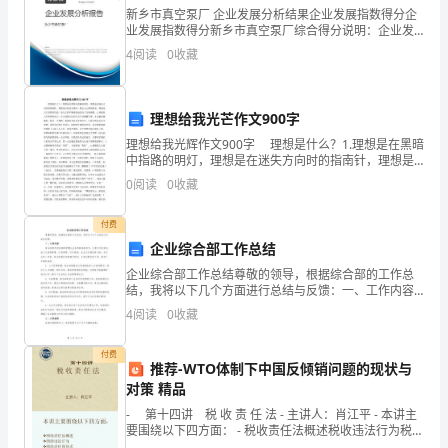
新乡市真空泵厂 企业发展分析结果企业发展指数得分企
贸
业发展指数得分新乡市真空泵厂综合得分说明：企业发
展指数根据企业规模、企业创新、企业风险、企业活力
4
阅读
0
收藏
市
四个维度对企业发展情况进行评价。该企业的综合评价
得分
场
(一)食品经营区域与非食品经营
理想给我光芒作文900字
的
理想给我光辉作文900字 理想是什么？1.理想是在黑暗
中指路的明灯，理想是在迷失方向时的指南针，理想是
食
离不得小于5米;
在焦急失落时一股沁人心脾的清泉。理想是人生重要的
0
阅读
0
收藏
局部，而人生的不断进取就是为了实现理想。2.理
品
付费
卫
企业综合部工作总结
生
企业综合部工作总结尊敬的领导，根据综合部的工作总
米范围内不得经营鲜活畜禽。
结，我将以下几个方面进行总结与反馈：一、工作内容
管
综合部是负责协调和管理企业各项事务的部门，主要工
4
阅读
0
收藏
作内容包括人力资源管理、行政管理、对外联络、企业
理，
文化建设
付费
推荐-WTO体制下中国反倾销问题的现状与
保
对策 精品
障
- 第十四讲 税 收 责 任 法 - 主讲人：肖江平 - 本讲主
应当接受卫生知识和业务知识培训。
要围绕以下四方面： - 税收责任法概述税收违法行为税收
责任