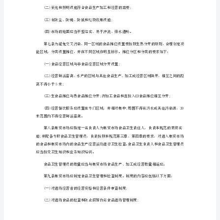
制
内容有：
度
2023
年
(二)摊位布局情况;
农
(三)集贸市场卫生管理机构和卫
贸
(四)卫生检验设备和人员情况;
市
(五)卫生管理制度制定情况;
场
食
(六)省级卫生行政部门规定的其他情况。
品
安
全
制