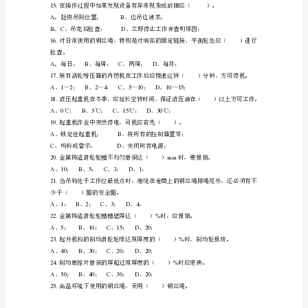
的
A、
BC
吊
9.
钩
ABCD
起
10.
升
在无载荷时不大于（）。
的
11.
在吊重状态下，吊车操作人员（）。
旗
A、
B
特殊事件可以离开；、不准离开；
语
CD
、可以离开；、无固定要求；
是
12.
（
A、
B
泡沫灭火器；、灭火栓；
）。
CC
、干粉或二氧化碳灭火器；、湿布；
红
旗