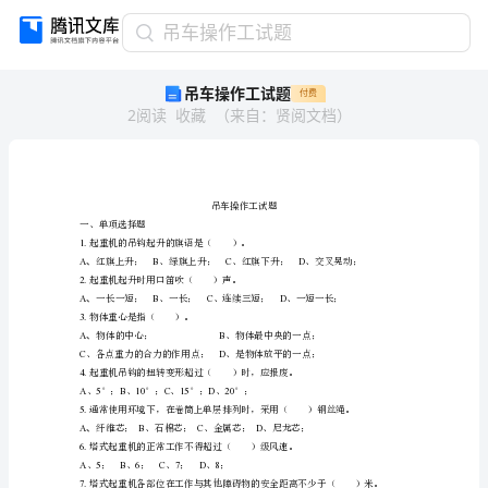
吊
吊车操作工试题
车
吊车操作工试题
付费
操
2
阅读
收藏
（
来自
：
贤阅文档
）
作
工
试
题
吊
车
一、单项选择题
操
1.
起重机的吊钩起升的旗语是（）。
作
A、