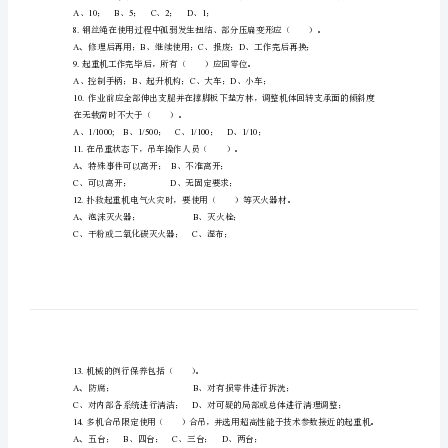
2.
工
起重机起升时用口笛吹（）声。
A、
试
3.
物体重心是指（）。
题
A、
B
一、
CD
单
4.
项
A5B10C15D20
、°；、°；、°；、°；
选
5.
择
A、
BCD
6.
题
A5B6C7D8
、；、；、；、；
起
7.
重
A10B5C2D1
、；、；、；、；
机
8.