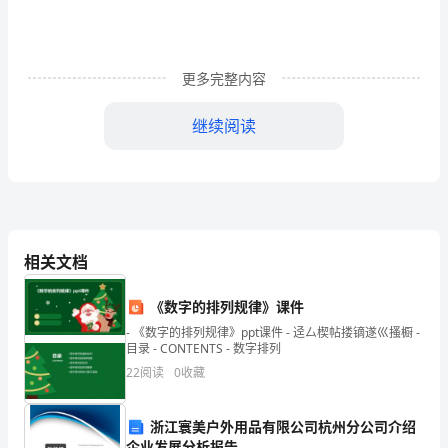
上
升；
B、
更多完整内容
绿
继续阅读
旗
13.
机械的例行保养包括（）。
上
A、
B
升；
CD
C、
14.
相关文档
红
A、
BCD
《数字的排列规律》课件
15.
旗
- 《数字的排列规律》ppt课件 - 迳厶楔帖搂镝遂巛搔橱 -
A、
B
赶快吊到位置；、边吊边请求；
目录 - CONTENTS - 数字排列
下
22
阅读
0
收藏
B、
CD
升；
16.
D、
浙江寰美户外用品有限公司杭州分公司介绍
检查。
企业发展分析报告