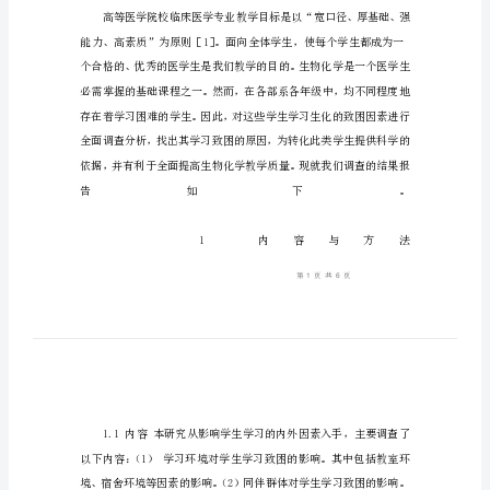
致
困
因
素
的
调
查
分
析
生