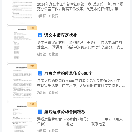
物
2024年办公室工作纪律细则第一章: 总则第一条: 为了规
范办公室工作，提高工作效率，制定本纪律细则。第二
化
条: 本纪律细则适用于所有办公室员工。第三条: 办公室
2
阅读
0
收藏
员工应遵守本纪律细则，执行领导的指令，保
学
付费
学
语文主谓宾定状补
习
语文主谓宾定状补 通俗的理 主语即一句话中动作的
发出人; 谓语即一句话中的表示具体动作的部分; 宾语
即一句话中动作的承受者; 补语是句子中动作状态进行
困
6
阅读
0
收藏
修饰; 定语是对句子中名词性
难
付费
学
月考之后的反思作文600字
月考之后的反思作文600字月考之后的反思作文600字
生
在现实生活或工作学习中，大家都跟作文打过交道吧，
借助作文人们可以反映客观事物、表达思想感情、传递
2
阅读
0
收藏
的
知识信息。相信写作文是一个让许多人都头痛的问题
致
付费
游戏运维劳动合同模板
困
游戏运维劳动合同模板合同编号：__________甲方（用人
单位）：__________地址：__________联系电话：__________
因
乙方（劳动者）：__________身份证号：_____
1
阅读
0
收藏