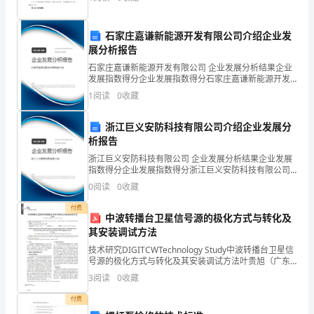
素。
方
石家庄嘉谦新能源开发有限公司介绍企业发
展分析报告
法
石家庄嘉谦新能源开发有限公司 企业发展分析结果企业
发展指数得分企业发展指数得分石家庄嘉谦新能源开发
自
有限公司综合得分说明：企业发展指数根据企业规模、
1
阅读
0
收藏
企业创新、企业风险、企业活力四个维度对企业发展情
拟
况进
浙江巨义安防科技有限公司介绍企业发展分
影
析报告
响
浙江巨义安防科技有限公司 企业发展分析结果企业发展
指数得分企业发展指数得分浙江巨义安防科技有限公司
生
综合得分说明：企业发展指数根据企业规模、企业创
0
阅读
0
收藏
新、企业风险、企业活力四个维度对企业发展情况进行
物
评价。
付费
中波转播台卫星信号源的极化方式与转化及
化
其安装调试方法
技术研究DIGITCWTechnology Study中波转播台卫星信
学
号源的极化方式与转化及其安装调试方法叶贵旭（广东
省肇庆中波转播台，广东 肇庆 526108）摘要 ：文章从
学
3
阅读
0
收藏
理论和实际出发介绍接收卫
习
付费