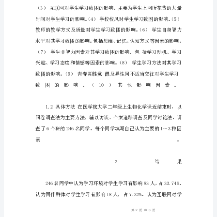
物
化
学
学
习
困
难
学
生
致
困
因