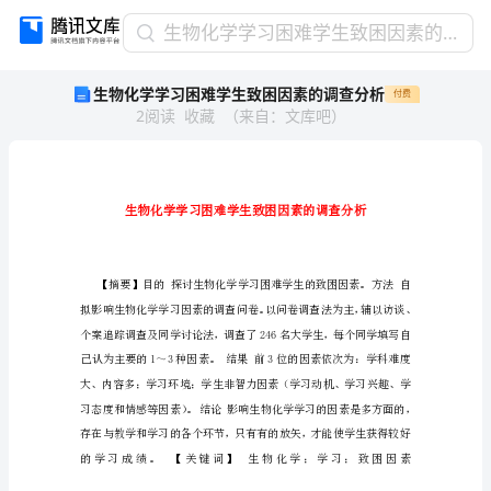
生
生物化学学习困难学生致困因素的调查分析
物
生物化学学习困难学生致困因素的调查分析
付费
化
2
阅读
收藏
（
来自
：
文库吧
）
学
学
习
困
难
学
生