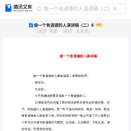
做
做一个有道德的人演讲稿（二）8
一
做一个有道德的人演讲稿（二）8
付费
个
2
阅读
收藏
（
来自
：
文库吧
）
有
道
德
的
人
演
免责声明：图文来源于网络搜集，版权归原作者所以 若侵犯了您的合法权益，请作者与本上传人联系，我们将及时更正删除。
讲