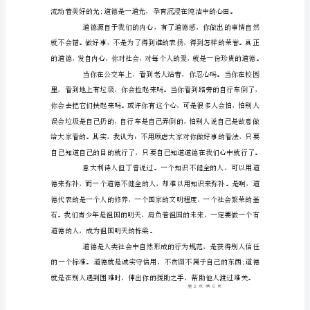
讲
稿
做
一
个
有
道
谢谢大家。
德
的
爱的
人
免责声明：图文来
演
讲