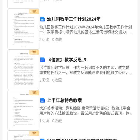
然不同，比小学军训时更苦更累，流的汗更多，
有
道德的人，成为祖国明天的栋梁。
付费
道
幼儿园教学工作计划2024年
德
幼儿园教学工作计划2024年2024年幼儿园教学工作计划
一、教学目标1. 培养幼儿的基本生活习惯和社交能力，
的
培养自理能力和团队合作精神。2. 培养幼儿的语言表达
2
阅读
0
收藏
能力和沟通能力，提高幼儿的自信心和自主学
人。
付费
免责声明：图文来
记
《位置》教学反思_3
《位置》教学反思 作为一名到岗不久的老师，教学是
得
重要的任务之一，写教学反思能总结我们的教学经验，
写教学反思需要注意哪些格式呢？下面是小编整理的
前
2
阅读
0
收藏
《位置》教学反思，仅供参考，大家一起来看看吧。
《位置
些
付费
上半年总特色教案
天
大班美术活动：趣味脸谱 袁雪蕾活动目标：教幼儿学会
妈
用对称的方法绘画脸谱，尝试用对比色的形式表现，体
会用水粉的乐趣。引导幼儿进一步体验
1
阅读
0
收藏
妈
看
付费