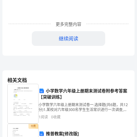
稿
篇
1
更多完整内容
亲
继续阅读
爱
同学们：
的
免责声明：图文来源于网络搜集，版权归原作者所以 若侵犯了您的合法权益，请作者与本上传人联系，我们将及时更正删除。
老
师、
个有道德的人》。
相关文档
同
小学数学六年级上册期末测试卷附参考答案
学
【突破训练】
小学数学六年级上册期末测试卷一.选择题(共6题，共12
们：
分)1.某校对六年级300名学生生活常识进行一次调查,得
分情况如右图,则在60分以下的人数为（ ）。
大
1
阅读
0
收藏
INCLUDEPICTURE \d "C:
家
付费
推普教案[修改版]