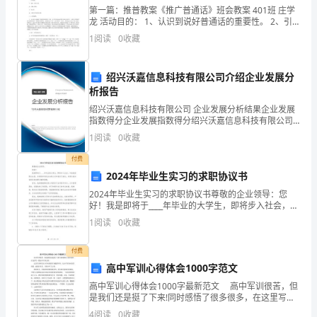
好。
第一篇：推普教案《推广普通话》班会教案 401班 庄学
龙 活动目的： 1、认识到说好普通话的重要性。 2、引
今
导学生养成说普通话的习惯。 活动设计： 一、队仪式：
1
阅读
0
收藏
1、整队，报告人数。 2、出旗，敬礼。
天
我
绍兴沃嘉信息科技有限公司介绍企业发展分
析报告
演
绍兴沃嘉信息科技有限公司 企业发展分析结果企业发展
指数得分企业发展指数得分绍兴沃嘉信息科技有限公司
讲
综合得分说明：企业发展指数根据企业规模、企业创
1
阅读
0
收藏
新、企业风险、企业活力四个维度对企业发展情况进行
的
评价。
付费
题
2024年毕业生实习的求职协议书
2024年毕业生实习的求职协议书尊敬的企业领导：您
目
好！我是即将于____年毕业的大学生，即将步入社会，开
始我的职业生涯。非常荣幸有机会向贵公司申请实习岗
1
阅读
0
收藏
是
位，并展示我对该岗位的浓厚兴趣和热情。首先，我希
做
付费
高中军训心得体会1000字范文
一
高中军训心得体会1000字最新范文 高中军训很苦，但
是我们还是挺了下来!同时感悟了很多很多，在这里写一
个
篇高中军训心得。 这次军训和以往小学时候的军训截
4
阅读
0
收藏