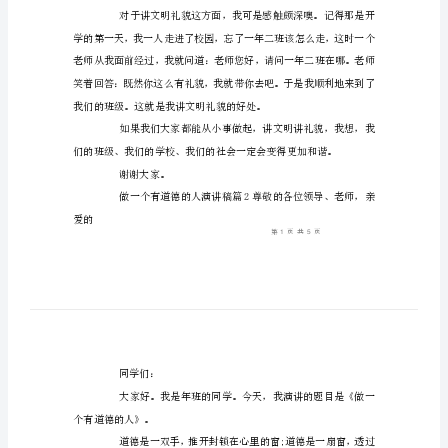
稿
同学们：
（二）
大家好。
8
做
一
个
有
道
德
实守信、热爱劳动等等。
的
人
演