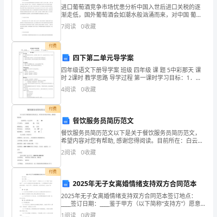
移
进口葡萄酒竞争市场忧患分析中国入世后进口关税的逐
古城结构保存良好，为世界典范。
渐走低，国外葡萄酒会如潮水般汹涌而来，对中国 葡萄
民
酒企业形成强大的竞争压力。这将从价格上直接降低国
7
阅读
0
收藏
外葡萄酒品牌及其产 品进入中国市场的门槛。但是中国
到
市场
付费
意
四下第二单元导学案
四年级语文下册导学案 班级 四年级 课 题 5中彩那天 课
大
时 2课时 教学思路 导学过程 第一课时学习目标：1．通
过用现有
利
4
阅读
0
收藏
四
美丽之源。
付费
餐饮服务员简历范文
大
餐饮服务员简历范文以下是关于餐饮服务员简历范文，
天
希望内容对您有帮助, 感谢您得阅读。目前所在：白云区
方文化的根源第一次来到意大利。
年龄：20户口所在：河源国籍：中国婚姻状况：未婚民
2
阅读
0
收藏
生
族：汉族培训认证：未参加身高:167cm诚信徽章：
优
付费
2025年无子女离婚情绪支持双方合同范本
势
2025年无子女离婚情绪支持双方合同范本签订地点：
____签订日期：____鉴于甲方（以下简称“支持方”）愿意
不
为乙方（以下简称“被支持方”）在无子女离婚过程中提供
1
阅读
0
收藏