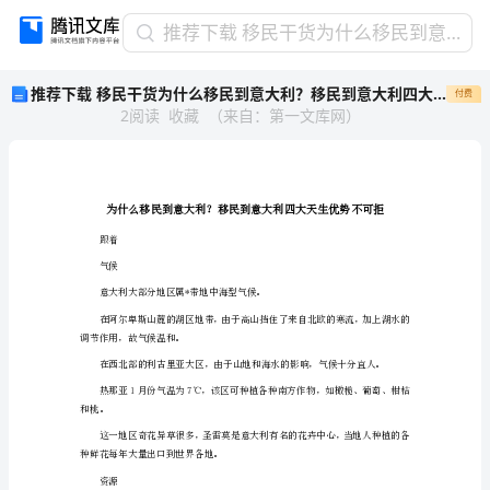
推
推荐下载 移民干货为什么移民到意大利？移民到意大利四大天生优势不可拒
荐
推荐下载 移民干货为什么移民到意大利？移民到意大利四大天生优势不可拒
付费
下
2
阅读
收藏
（
来自
：
第一文库网
）
载
移
民
干
货
为
跟着
什
气候