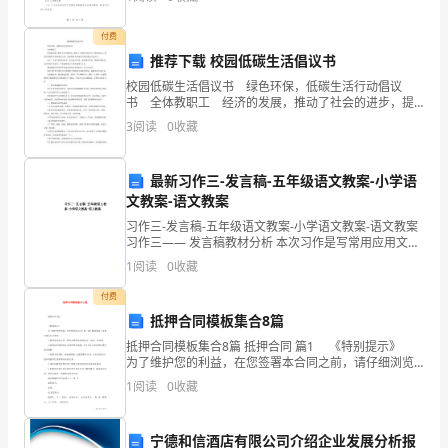
情绪支持，乙方愿意接受甲方提供的相关服
可
付费
拒
推荐下载 校园低碳生活倡议书
跟
校园低碳生活倡议书 绿色环保，低碳生活行动倡议
书 全体教职工 经济的发展，推动了社会的进步，提
着
高了人类的生活水平，同时也加大了对自然资源的开采
3
阅读
0
收藏
和使用力度，能源浪费及环境污染等问题也日益突出。
气
最新习作三-发言稿-五年级语文教案-小学语
候
文教案-语文教案
意
习作三-发言稿-五年级语文教案-小学语文教案-语文教案
习作三—— 发言稿教材分析 本次习作是写常用应用文
大
——发言稿。发言稿是参加会议者为了在会议上表达自
1
阅读
0
收藏
己意见、看法或汇报思想、工作情况而事先准备好
利
付费
抵押合同模板集合8篇
大
抵押合同模板集合8篇 抵押合同 篇1 《特别提示》
部
为了维护您的利益，在您签署本合同之前，请仔细浏览
如下条款并确认有关事实： 1.您所提交的文件、材料及
1
阅读
0
收藏
所作陈述是真实、合法、有效
分
地
宁德和信酒店有限公司介绍企业发展分析报