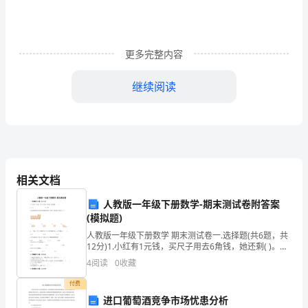
不
可
更多完整内容
拒
继续阅读
为
什
进步作出了无可比拟的巨大贡献。
么
移
相关文档
复兴时代的绘画、雕刻、古迹和文物。
民
人教版一年级下册数学-期末测试卷附答案
旅游
到
(模拟题)
人教版一年级下册数学 期末测试卷一.选择题(共6题，共
意
12分)1.小红有1元钱，买尺子用去6角钱，她还剩( )。
A.4元 B.4角2.拼成的图形中没有用到哪种图形？请
4
阅读
0
收藏
大
竞技场。
付费
利？
进口葡萄酒竞争市场忧患分析