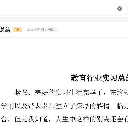
总结
本文由贤阅文档提供
付费
教育行业实习总结
紧张、美好的实习生活完毕了，在这短短的两个月里，我和同
学们以及带课老师建立了深厚的感情。临走之前，确实有些依依不
舍，但是我知道，人生中这样的别离还会有很屡次。
来学校的第一天确实很兴奋，必定这是我们第一次实习，必定
这是我们第一次以老师的身份走在校园里。第一天并没有什么实质
性的工作，只是分别听了一下教学主任和政教主任的讲话，并看了