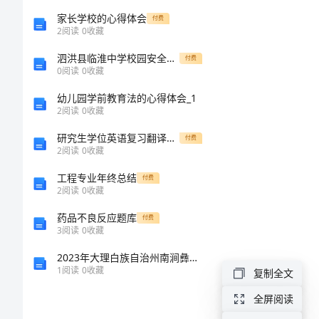
行
家长学校的心得体会
付费
业
2
阅读
0
收藏
实
泗洪县临淮中学校园安全隐患排查责任状
付费
0
阅读
0
收藏
习
幼儿园学前教育法的心得体会_1
总
2
阅读
0
收藏
结
研究生学位英语复习翻译学位真题
付费
2
阅读
0
收藏
紧
工程专业年终总结
付费
2
阅读
0
收藏
张、
药品不良反应题库
付费
美
3
阅读
0
收藏
好
2023年大理白族自治州南涧彝族自治县材料员基础知识考试题库【夺冠】
1
阅读
0
收藏
复制全文
的
实
全屏阅读