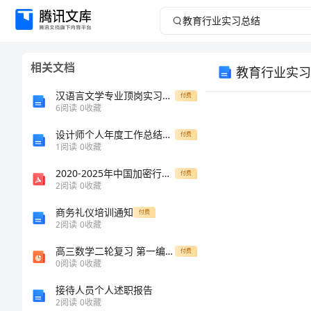
教
育
相关文档
教育行业实习
行
汉语言文学专业顶岗实习报告
付费
业
6
阅读
0
收藏
设计师个人年度工作总结标准范本（二篇）
实
付费
1
阅读
0
收藏
习
2020-2025年中国加密行业调研及个性化定制战略咨询报告
付费
2
阅读
0
收藏
总
商务礼仪培训通知
付费
2
阅读
0
收藏
结
高三数学二轮复习 第一编 专题整合突破 3.1等差数列、等比数列（选择、填空题型）课件 理
付费
教
0
阅读
0
收藏
育
接待人员个人述职报告
2
阅读
0
收藏