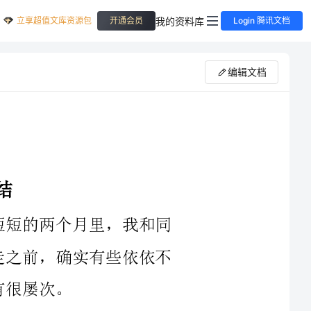
立享超值文库资源包
我的资料库
开通会员
Login 腾讯文档
编辑文档