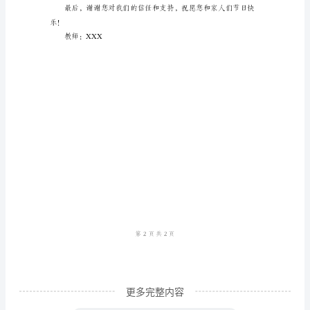
班
第
让他们学会数数和分类。
二
学
期
班
务
总
结
亲
爱
的
更多完整内容
家