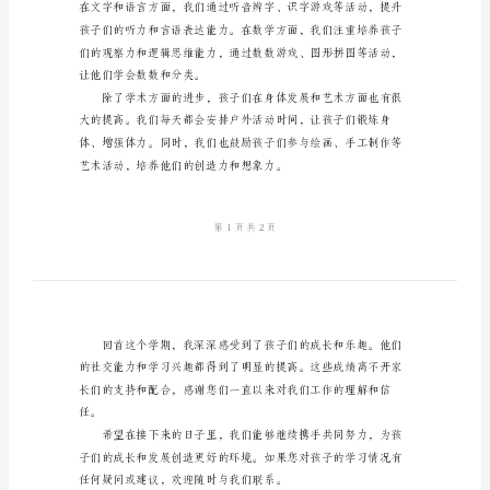
期
班
的班级环境。
务
总
结
2024
年
幼
儿
园
托