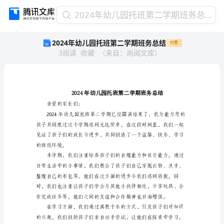
2024
2024年幼儿园托班第二学期班务总结
年
2024年幼儿园托班第二学期班务总结
付费
幼
3
阅读
收藏
（
来自
：
尚阅文库
）
儿
园
托
班
第
二
亲爱的家长们：
学