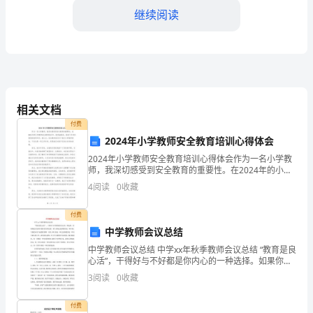
长
继续阅读
们：
2024
年
相关文档
幼
付费
儿
2024年小学教师安全教育培训心得体会
任。
园
2024年小学教师安全教育培训心得体会作为一名小学教
师，我深切感受到安全教育的重要性。在2024年的小学
教师安全教育培训中，我受益匪浅，收获了许多宝贵的
托
4
阅读
0
收藏
经验和知识。我认为，安全教育培训对于我们小学教师
班
付费
第
中学教师会议总结
中学教师会议总结 中学xx年秋季教师会议总结 “教育是良
二
心活”，干得好与不好都是你内心的一种选择。如果你把
责任放在教育的首要位置，那么你将会觉得教育是一种
3
阅读
0
收藏
学
幸福;当你把应付当成教育的
乐！
期
付费