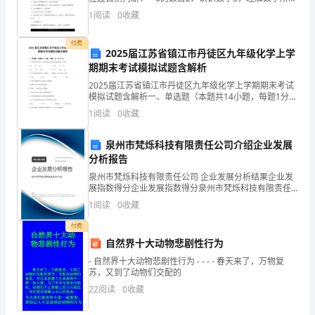
的
示的实质意义活动准备：1、卡片6张，分别画有6个苹
1
阅读
0
收藏
孩
果，6筐苹果......2、幼儿用书，笔
子
付费
2025届江苏省镇江市丹徒区九年级化学上学
期期末考试模拟试题含解析
共
2025届江苏省镇江市丹徒区九年级化学上学期期末考试
同
模拟试题含解析一、单选题（本题共14小题，每题1分，
共14分）1、下列含氮化合物中，氮元素的化合价由低到
1
阅读
0
收藏
度
高排列的一组是( )A．NH3 N
过
泉州市梵烁科技有限责任公司介绍企业发展
分析报告
这
泉州市梵烁科技有限责任公司 企业发展分析结果企业发
展指数得分企业发展指数得分泉州市梵烁科技有限责任
个
公司综合得分说明：企业发展指数根据企业规模、企业
1
阅读
0
收藏
创新、企业风险、企业活力四个维度对企业发展情况进
学
行评
付费
期
自然界十大动物悲剧性行为
- 自然界十大动物悲剧性行为 - - - - 春天来了，万物复
感
苏，又到了动物们交配的
22
阅读
0
收藏
到