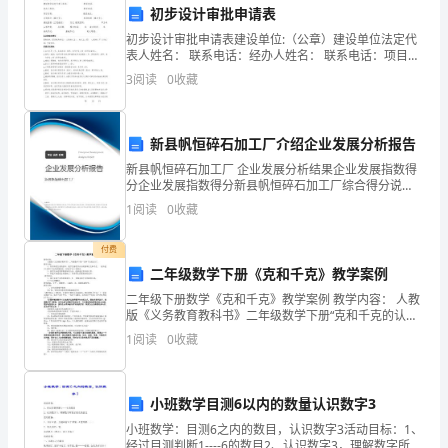
教师：XXX
初步设计审批申请表
已
初步设计审批申请表建设单位:（公章）建设单位法定代
表人姓名： 联系电话：经办人姓名： 联系电话：项目名
经
称:
3
阅读
0
收藏
圆
满
新县帆恒碎石加工厂介绍企业发展分析报告
结
新县帆恒碎石加工厂 企业发展分析结果企业发展指数得
分企业发展指数得分新县帆恒碎石加工厂综合得分说
束
明：企业发展指数根据企业规模、企业创新、企业风
1
阅读
0
收藏
险、企业活力四个维度对企业发展情况进行评价。该企
了，
业的综合
付费
我
二年级数学下册《克和千克》教学案例
二年级下册数学《克和千克》教学案例 教学内容： 人教
为
版《义务教育教科书》二年级数学下册“克和千克的认
识”。教学目标： 1．在具体的生活情景中，使学生感
能
1
阅读
0
收藏
受并认识质量单位克和千克， 初步建
与
小班数学目测6以内的数量认识数字3
您
小班数学：目测6之内的数目，认识数字3活动目标：1、
经过目测判断1----6的数目2、认识数字3，理解数字所表