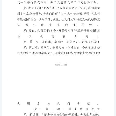
仪
式
主
持
词
气
象
科
普
进
校