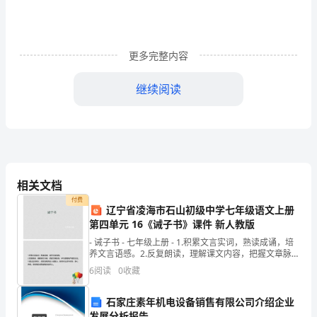
师
女：
更多完整内容
亲
爱
继续阅读
的
同
学
相关文档
们
付费
辽宁省凌海市石山初级中学七年级语文上册
合：
第四单元 16《诫子书》课件 新人教版
大
- 诫子书 - 七年级上册 - 1.积累文言实词，熟读成诵，培
养文言语感。2.反复朗读，理解课文内容，把握文章脉
家
络，学习诸葛亮严密的论证。3.通过品
6
阅读
0
收藏
上
石家庄素年机电设备销售有限公司介绍企业
午
发展分析报告