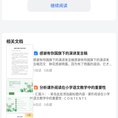
结
继续阅读
2023
年，
是
个
相关文档
路，于事业和人际方面都有
令
感谢有你国旗下的演讲发言稿
人
感谢有你国旗下的演讲发言稿感谢有你国旗下的演讲发
言稿范文 鲜花感谢雨露，因为有了雨露的滋润，它才
期
能绽放；雄鹰感谢长空，因为有了长空的辽阔，它才能
1
阅读
0
收藏
飞翔；鱼儿感谢大海，因为有了大海的广博，它才能畅
待
游
的
分析课外阅读在小学语文教学中的重要性
战和创新。
年
- 汇报人： - 单击此处添加副标题内容 - 课外阅读在小学
语文教学中的重要性 - C O N T E N T S
份，
8
阅读
0
收藏
也
付费