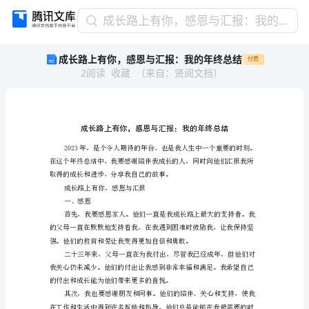
成
成长路上有你，感恩与汇报：我的年终总结
长
成长路上有你，感恩与汇报：我的年终总结
付费
路
2
阅读
收藏
（
来自
：
贤阅文档
）
上
有
你，
感
恩
与
汇