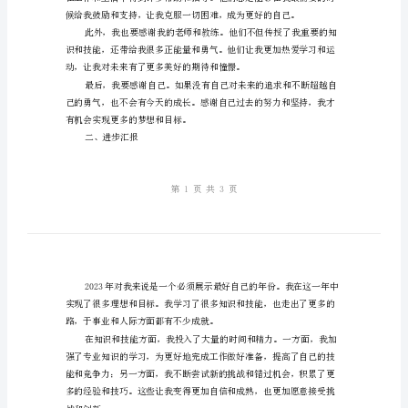
报：
成长路上有你，感恩与汇报
我
一、感恩
的
年
终
总
结
成
长
路