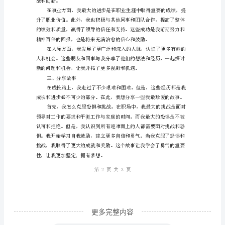
上
有
你，
感
恩
与
有机会实现更多的梦想和目标。
汇
二、进步汇报
报：
我
的
年
终
更多完整内容
总