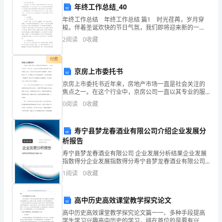
年终工作总结_40
是
年终工作总结 年终工作总结 篇1 时光荏苒，岁月穿
我
梭。伴着圣诞欢快的节日气氛，我们即将迎来新的一
年。在过去的一年中，生产部在上级领导的大力支持和
2
阅读
0
收藏
人
各部门的密切配合与部门全体员工的共同努力下，顺利
地
生
付费
京房上市委托书
中
京房上市委托书近年来，房地产市场一直是社会关注的
焦点之一。在这个行业中，京房公司一直以其专业的服
一
三、分享故事
务和优质的产品享有盛誉。如今，京房公司决定走向更
0
阅读
0
收藏
广阔的舞台，即将在股市上市。为了确保上市工作的顺
个
利进行，
重
寿宁县梦龙春酒业有限公司介绍企业发展分
析报告
要
寿宁县梦龙春酒业有限公司 企业发展分析结果企业发展
指数得分企业发展指数得分寿宁县梦龙春酒业有限公司
的
综合得分说明：企业发展指数根据企业规模、企业创
1
阅读
0
收藏
新、企业风险、企业活力四个维度对企业发展情况进行
时
评价。
刻。
高中历史高效课堂教学探究论文
高中历史高效课堂教学探究论文篇一一、多种手段提高
在
学生学习兴趣高中历史的学习，排在首位的是要有兴