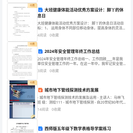
教
付费
大班健康体能活动优秀方案设计：脚丫的休
材
息日
实
新的突破
编
学案
教
们
握
践上也有了
，尤其是
写导
，
师
都掌
内
大班健康体能活动优秀方案设计： 脚丫的休息日活动目
标：1、 运用身体不同部位移动身体，提高身体的灵活性
和身体动作的表现力。2、 发展活动的想象力和创造力，
容，
4
阅读
0
收藏
养成活泼开朗、勇敢、积极的良好个性品质。活动准
要领，抓住了要
，
了难点。丰
多彩
训内
，不仅
探
付费
2024年安全管理年终工作总结
索
2024年安全管理年终工作总结一、工作回顾____年是我
单位安全管理工作的一年。在这一年中，我牢记安全管
高
教
的专
充实
教
们的
合
了
师
业水平，又
了
师
理的重要性，努力推动并参与了各项安全管理工作的开
3
阅读
0
收藏
展。我主要负责企业安全生产、安全培训、安全检查等
理
付费
的
教
的合
交
培
样
师之间
作与
流。本次暑假
训，形式也灵活多
城市地下管线探测技术的发展
教
- 城市地下管线探测技术的发展及运用 - 主讲人：马林飞
班 级：测绘111 - 城市地下管线探测 - 自20世纪80年代
学
以来
14
阅读
0
收藏
学
实
操
合
集中学
的
学
有理论
习与
践
作结
,又有
习
与分组
方
法，
西师版五年级下数学表格导学案练习