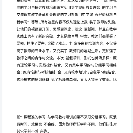
有
关
教
师
培
训
工
作
使
教
新教育
念
握
程
为了
广大
师进一步更
观
，准确把
课
总
结
教
容
合
的教学方
为
深刻领会
材内
，探索
理
法，深入推进课堂
了