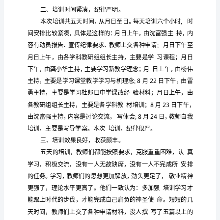
使
改革，真正解决
践
遇到
困难和问题，为
期开
广
大
做
充
的
中
学校
教
培
安
好
分
准备，根据小林镇
心
暑期
师
训
教
师
合
校实
特
的教
培
培
我
际，
进行了为期五天
师
训，现将有关
进
一
步
如
况总结
下：
更
新
培
容
富
样
一、
训内
丰
，形式多
教
育
为了在短期内让广大
师
升
观