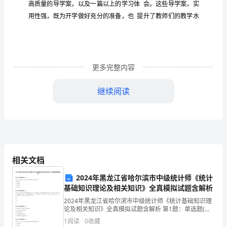
念，
新的教育
念
教
培
实效
学校教务
会
理
，也为了让
师
训具有
性，
准
确
把
精心准备，认真
选
训内
。本次
训
内
有：“课
更多完整内容
握
课
继续阅读
的学
教
培
编
实
学案新教育
念的学
准
习与探讨
材
训
写
用导
理
程
标
交
教学
的学
杜
中学
验
流课堂
改革相关理论
习
郎口
课改经
准，
相关文档
深
学
这
容
教
的
2024年黑龙江省哈尔滨市中级统计师《统计
我
习”等等，所有
些内
不仅从理论上武装了
师
刻
基础知识理论及相关知识》全真模拟试题含解析
领
2024年黑龙江省哈尔滨市中级统计师《统计基础知识理
论及相关知识》全真模拟试题含解析 第1题：单选题(本
会
们的视
想
邃
念
新
题1分)下列各项，根据若干个总账科目期末余额计算后
让他
野更开阔，思
更深
，观
更
颖，并且在
1
阅读
0
收藏
填列的是（ ）。A.预付账款B.待摊费用C.应