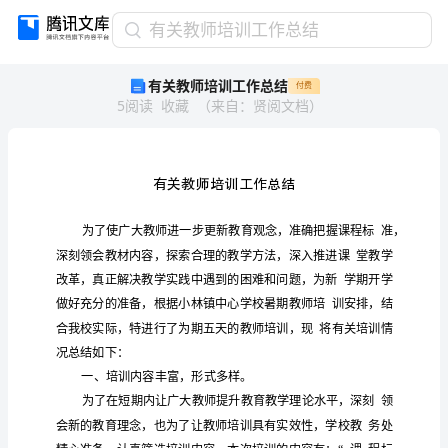
有
有关教师培训工作总结
关
有关教师培训工作总结
付费
教
5
阅读
收藏
（
来自
：
贤阅文档
）
师
培
训
工
作
总
结