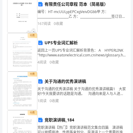
例如：7-3=7+（-3）
有限责任公司章程 范本（简易版）
于
编号：HT-mcUULypEPCxgVeivDGbb甲 方：
小
_____________________乙 方：_____________________签订日
期：_____________
167
阅读
0
收藏
学
数
付费
UPS专业词汇解析
学
例如：8-3≠3-8
返回上一页UPS专业词汇解析背景色： A HYPERLINK
"http://www.eatonelectrical.com.cn/news/glossary.htm"
一
\l "A"A HYPER
4
阅读
0
收藏
年
二、教学重难点
付费
级
关于沟通的优秀演讲稿
上
关于沟通的优秀演讲稿 关于沟通的优秀演讲稿篇1 大家
好!今天我要讲的话题是沟通。 沟通向来是人与人进行
册
交流的桥梁，它能使我们更好地了解对方，知道对方在
1
阅读
0
收藏
想什么，想干什么。 在生活中，沟通对我们来说
期
难点：加法、减法混合运算。
付费
末
竞职演讲稿_184
竞职演讲稿【热门】竞职演讲稿范文集合四篇 演讲稿
复
可以按照用途、性质等来划分，是演讲上一个重要的准
三、教学方案设计