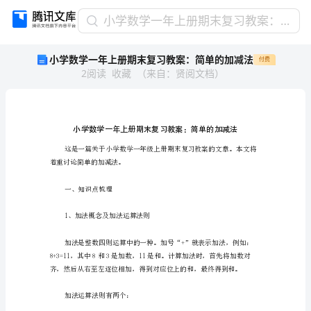
小
小学数学一年上册期末复习教案：简单的加减法
学
小学数学一年上册期末复习教案：简单的加减法
付费
数
2
阅读
收藏
（
来自
：
贤阅文档
）
学
一
年
上
册
期
末
着重讨论简单的加减法。