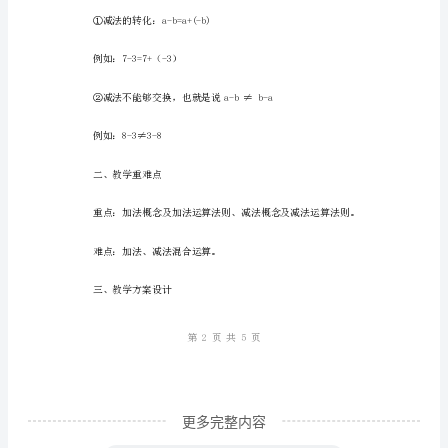
法
小
例如：2+3=3+2
学
数
学
一
例如：（2+3）+4=2+（3+4）
年
上
2、减法概念及减法运算法则
册
期
末
复
习
更多完整内容