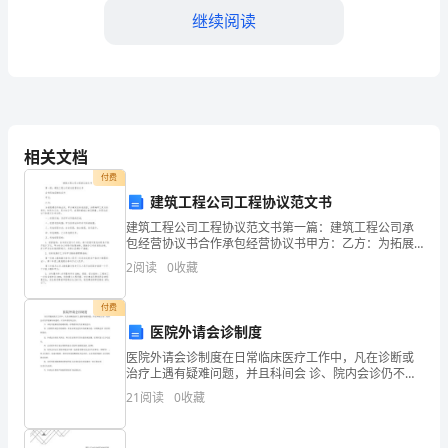
教
继续阅读
案：
简
单
的
相关文档
付费
加
建筑工程公司工程协议范文书
减
建筑工程公司工程协议范文书第一篇：建筑工程公司承
得到差。
包经营协议书合作承包经营协议书甲方：乙方：为拓展
法
建设市场业务，甲方确定在承包经营，为明确甲乙双方
2
阅读
0
收藏
的责任，权利与义务，双方在公平，自愿的基础上相互
这
尊重。共
付费
减法运算法则有两个：
是
医院外请会诊制度
一
医院外请会诊制度在日常临床医疗工作中，凡在诊断或
治疗上遇有疑难问题，并且科间会 诊、院内会诊仍不能
①减法的转化：a-b=a+(-b)
解决问题时，可以申请院外会诊。1、本院不能解决的疑
篇
21
阅读
0
收藏
难病例，可聘请外院专家来院会诊。2、凡需要外请会诊
的
关