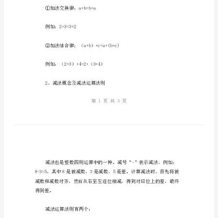
复
一、知识点梳理
习
教
1、加法概念及加法运算法则
案：
简
单
的
加
加法运算法则有两个：
减
①加法交换律：a+b=b+a