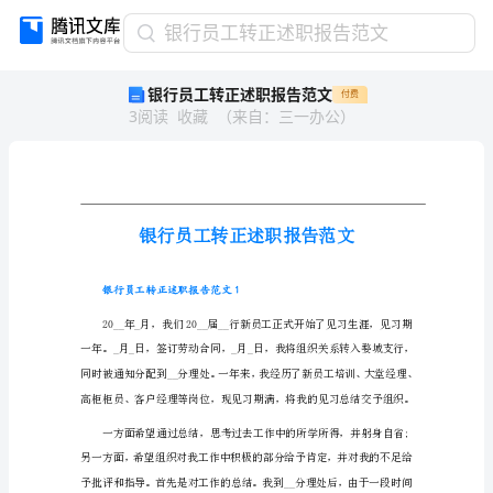
银
银行员工转正述职报告范文
行
银行员工转正述职报告范文
付费
员
3
阅读
收藏
（
来自
：
三一办公
）
工
转
正
述
职
报
告