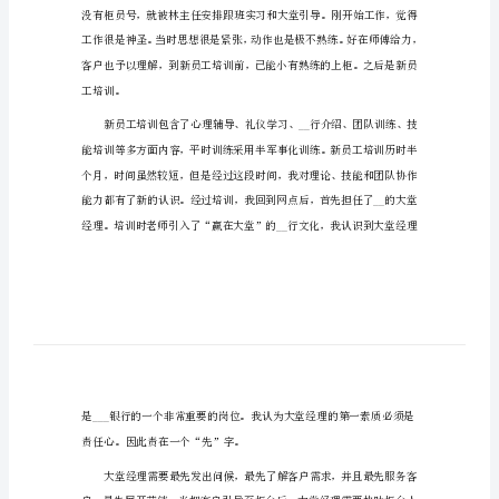
范
银行员工转正述职报告范文1
文
银
行
员
工
转
正
述
职
报
告