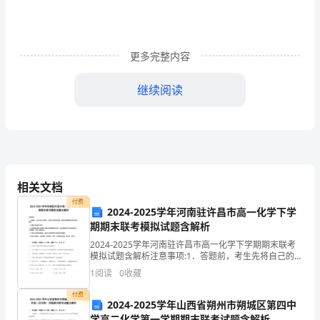
范
文
更多完整内容
1
20__
继续阅读
年
_
责任心。因此责在一个“先”字。
月，
相关文档
我
付费
们
2024-2025学年河南驻许昌市高一化学下学
期期末联考模拟试题含解析
20__
2024-2025学年河南驻许昌市高一化学下学期期末联考
模拟试题含解析注意事项:1．答题前，考生先将自己的姓
届
名、准考证号码填写清楚，将条形码准确粘贴在条形码
1
阅读
0
收藏
区域内。2．答题时请按要求用笔。3．请按照题
__
付费
2024-2025学年山西省朔州市朔城区第四中
行
学高二化学第一学期期末联考试题含解析