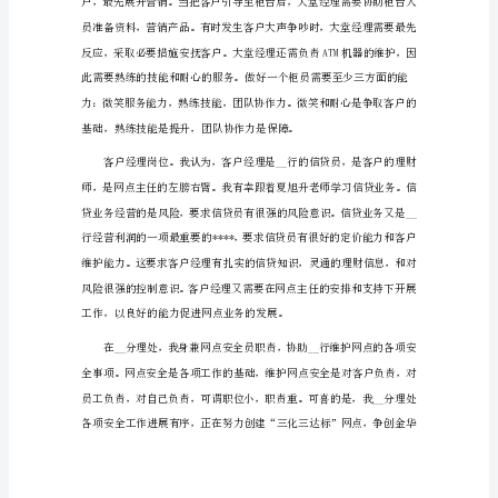
范
文
工培训。
银
行
员
工
转
正
述
职
报
告