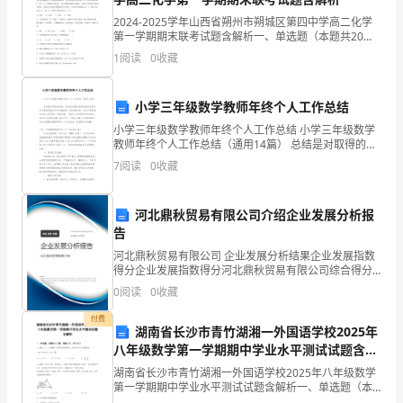
新
2024-2025学年山西省朔州市朔城区第四中学高二化学
第一学期期末联考试题含解析一、单选题（本题共20小
员
题，每题2分，共40分）1、一定温度下，下列叙述不能
1
阅读
0
收藏
作为可逆反应A(g)＋3B(g)2C(g)
工
小学三年级数学教师年终个人工作总结
正
小学三年级数学教师年终个人工作总结 小学三年级数学
式
教师年终个人工作总结（通用14篇） 总结是对取得的成
绩、存在的问题及得到的经验和教训等方面情况进行评
7
阅读
0
收藏
价与描述的一种书面材料，它可以帮助我
开
始
河北鼎秋贸易有限公司介绍企业发展分析报
告
了
河北鼎秋贸易有限公司 企业发展分析结果企业发展指数
见
得分企业发展指数得分河北鼎秋贸易有限公司综合得分
说明：企业发展指数根据企业规模、企业创新、企业风
0
阅读
0
收藏
险、企业活力四个维度对企业发展情况进行评价。该企
习
业的
付费
湖南省长沙市青竹湖湘一外国语学校2025年
生
八年级数学第一学期期中学业水平测试试题含解
涯，
析
湖南省长沙市青竹湖湘一外国语学校2025年八年级数学
第一学期期中学业水平测试试题含解析一、单选题（本
见
题共8小题，每题5分，共40分）1、实数a，b，c在数轴