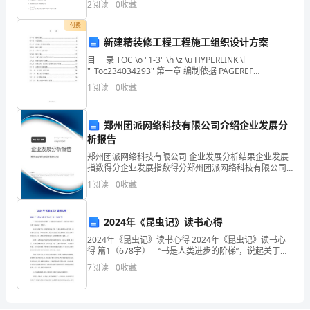
2
阅读
0
收藏
上对应的点如图所示，则下列式子中正确的是（
习
付费
新建精装修工程工程施工组织设计方案
期
目 录 TOC \o "1-3" \h \z \u HYPERLINK \l
一
"_Toc234034293" 第一章 编制依据 PAGEREF
_Toc234034293 \h 2 H
1
阅读
0
收藏
年。
_
郑州团派网络科技有限公司介绍企业发展分
月
析报告
郑州团派网络科技有限公司 企业发展分析结果企业发展
_
指数得分企业发展指数得分郑州团派网络科技有限公司
综合得分说明：企业发展指数根据企业规模、企业创
日，
1
阅读
0
收藏
新、企业风险、企业活力四个维度对企业发展情况进行
评价。
签
2024年《昆虫记》读书心得
订
2024年《昆虫记》读书心得 2024年《昆虫记》读书心
得 篇1（678字） “书是人类进步的阶梯”，说起关于昆
劳
虫的书，最著名的非法布尔的《昆虫记》莫属了。 这
7
阅读
0
收藏
本书讲述了丰富多彩的昆虫世界，各种各
动